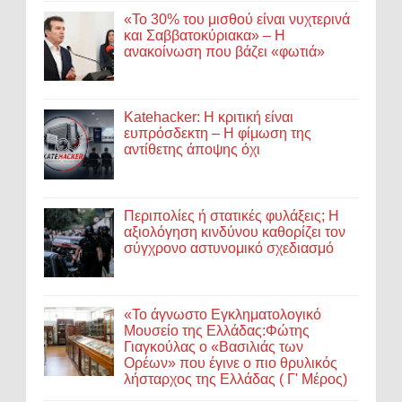
«Το 30% του μισθού είναι νυχτερινά
και Σαββατοκύριακα» – Η
ανακοίνωση που βάζει «φωτιά»
Katehacker: Η κριτική είναι
ευπρόσδεκτη – Η φίμωση της
αντίθετης άποψης όχι
Περιπολίες ή στατικές φυλάξεις; Η
αξιολόγηση κινδύνου καθορίζει τον
σύγχρονο αστυνομικό σχεδιασμό
«Το άγνωστο Εγκληματολογικό
Μουσείο της Ελλάδας:Φώτης
Γιαγκούλας ο «Βασιλιάς των
Ορέων» που έγινε ο πιο θρυλικός
λήσταρχος της Ελλάδας ( Γ' Μέρος)