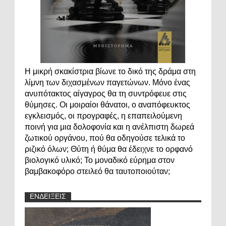
Η μικρή σκακίστρια βίωνε το δικό της δράμα στη
λίμνη των διχασμένων παγετώνων. Μόνο ένας
ανυπότακτος αίγαγρος θα τη συντρόφευε στις
θύμησες. Οι μοιραίοι θάνατοι, ο αναπόφευκτος
εγκλεισμός, οι προγραφές, η επαπειλούμενη
ποινή για μια δολοφονία και η ανέλπιστη δωρεά
ζωτικού οργάνου, πού θα οδηγούσε τελικά το
ριζικό όλων; Θύτη ή θύμα θα έδειχνε το ορφανό
βιολογικό υλικό; Το μοναδικό εύρημα στον
βαμβακοφόρο στειλεό θα ταυτοποιούταν;
ΕΝΔΕΙΞΕΙΣ