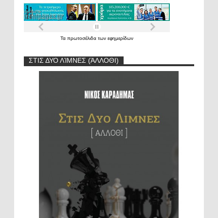
Τα
πρωτοσέλιδα
των
εφημερίδων
ΣΤΙΣ ΔΥΟ ΛΊΜΝΕΣ (ΆΛΛΟΘΙ)