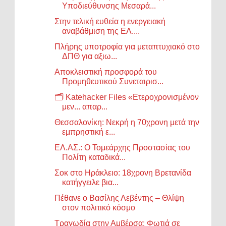
Υποδιεύθυνσης Μεσαρά...
Στην τελική ευθεία η ενεργειακή
αναβάθμιση της ΕΛ....
Πλήρης υποτροφία για μεταπτυχιακό στο
ΔΠΘ για αξιω...
Αποκλειστική προσφορά του
Προμηθευτικού Συνεταιρισ...
🗂️ Katehacker Files «Ετεροχρονισμένον
μεν... απαρ...
Θεσσαλονίκη: Νεκρή η 70χρονη μετά την
εμπρηστική ε...
ΕΛ.ΑΣ.: Ο Τομεάρχης Προστασίας του
Πολίτη καταδικά...
Σοκ στο Ηράκλειο: 18χρονη Βρετανίδα
κατήγγειλε βια...
Πέθανε ο Βασίλης Λεβέντης – Θλίψη
στον πολιτικό κόσμο
Τραγωδία στην Αμβέρσα: Φωτιά σε