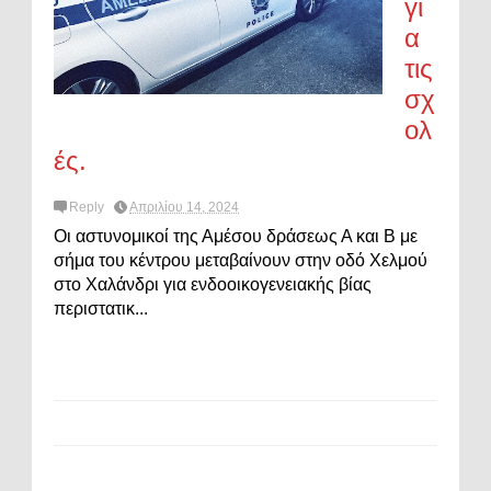
γι
α
τις
σχ
ολ
ές.
Reply
Απριλίου 14, 2024
Οι αστυνομικοί της Αμέσου δράσεως Α και Β με
σήμα του κέντρου μεταβαίνουν στην οδό Χελμού
στο Χαλάνδρι για ενδοοικογενειακής βίας
περιστατικ...