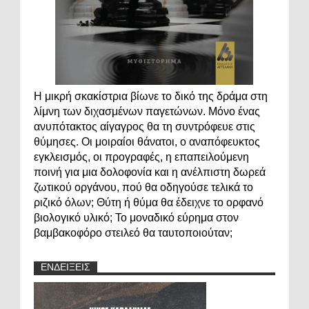
Η μικρή σκακίστρια βίωνε το δικό της δράμα στη
λίμνη των διχασμένων παγετώνων. Μόνο ένας
ανυπότακτος αίγαγρος θα τη συντρόφευε στις
θύμησες. Οι μοιραίοι θάνατοι, ο αναπόφευκτος
εγκλεισμός, οι προγραφές, η επαπειλούμενη
ποινή για μια δολοφονία και η ανέλπιστη δωρεά
ζωτικού οργάνου, πού θα οδηγούσε τελικά το
ριζικό όλων; Θύτη ή θύμα θα έδειχνε το ορφανό
βιολογικό υλικό; Το μοναδικό εύρημα στον
βαμβακοφόρο στειλεό θα ταυτοποιούταν;
ΕΝΔΕΙΞΕΙΣ