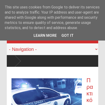
This site uses cookies from Google to deliver its services
and to analyze traffic. Your IP address and user-agent are
shared with Google along with performance and security
metrics to ensure quality of service, generate usage
statistics, and to detect and address abuse.
KATEHACKER
LEARN MORE
GOT IT
«Η Ελλά
περιφέρ
Στα άκρ
Αθήνα»
Π
ρα
κτι
κό