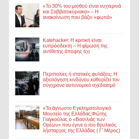
«Το 30% του μισθού είναι νυχτερινά
και Σαββατοκύριακα» – Η
ανακοίνωση που βάζει «φωτιά»
Katehacker: Η κριτική είναι
ευπρόσδεκτη – Η φίμωση της
αντίθετης άποψης όχι
Περιπολίες ή στατικές φυλάξεις; Η
αξιολόγηση κινδύνου καθορίζει τον
σύγχρονο αστυνομικό σχεδιασμό
«Το άγνωστο Εγκληματολογικό
Μουσείο της Ελλάδας:Φώτης
Γιαγκούλας ο «Βασιλιάς των
Ορέων» που έγινε ο πιο θρυλικός
λήσταρχος της Ελλάδας ( Γ' Μέρος)