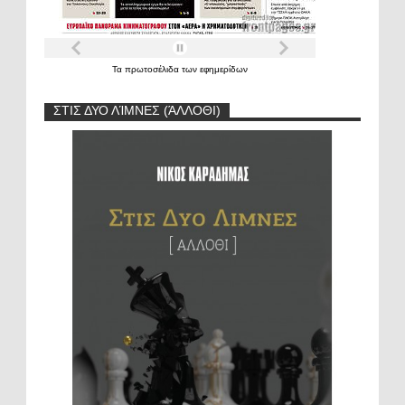
Τα
πρωτοσέλιδα
των
εφημερίδων
ΣΤΙΣ ΔΥΟ ΛΊΜΝΕΣ (ΆΛΛΟΘΙ)