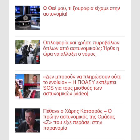
Ω Θεέ μου, τι ξουράφια είχαμε στην
αστυνομία!
Οπλοφορία και χρήση πυροβόλων
όπλων από αστυνομικούς: Ήρθε η
ώρα να αλλάξει ο νόμος
«Δεν μπορούν να πληρώσουν ούτε
το ενοίκιο» – Η ΠΟΑΣΥ εκπέμπει
SOS για τους μισθούς των
αστυνομικών [video]
Πέθανε ο Χάρης Κατσαρός – Ο
πρώην αστυνομικός της Ομάδας
«Ζ» που είχε περάσει στην
παρανομία