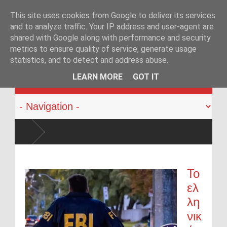
This site uses cookies from Google to deliver its services
and to analyze traffic. Your IP address and user-agent are
shared with Google along with performance and security
metrics to ensure quality of service, generate usage
statistics, and to detect and address abuse.
KATEHACKER
LEARN MORE
GOT IT
ρα να αλλάξει
Το
ελ
λη
νικ