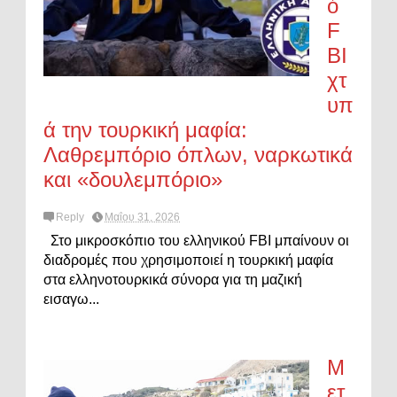
ό
F
BI
χτ
υπ
ά την τουρκική μαφία:
Λαθρεμπόριο όπλων, ναρκωτικά
και «δουλεμπόριο»
Reply
Μαΐου 31, 2026
Στο μικροσκόπιο του ελληνικού FBI μπαίνουν οι
διαδρομές που χρησιμοποιεί η τουρκική μαφία
στα ελληνοτουρκικά σύνορα για τη μαζική
εισαγω...
Μ
ετ