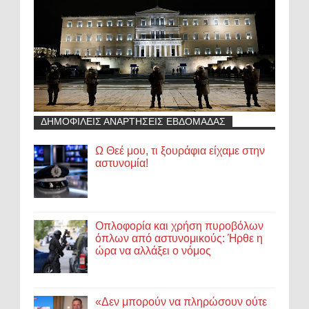
ΔΗΜΟΦΙΛΕΙΣ ΑΝΑΡΤΗΣΕΙΣ ΕΒΔΟΜΑΔΑΣ
Ω Θεέ μου, τι ξουράφια είχαμε στην
αστυνομία!
Οπλοφορία και χρήση πυροβόλων
όπλων από αστυνομικούς: Ήρθε η
ώρα να αλλάξει ο νόμος
«Δεν μπορούν να πληρώσουν ούτε