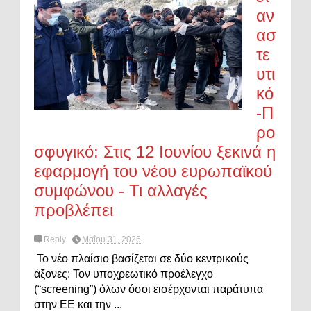
αν
ασ
τε
υτι
κό
-Π
ρο
σφυγικό: Στις 12 Ιουνίου ξεκινά η
εφαρμογή του νέου ευρωπαϊκού
συμφώνου - Τι αλλαγές
προβλέπει
Reply
Μαΐου 31, 2026
Το νέο πλαίσιο βασίζεται σε δύο κεντρικούς
άξονες: Τον υποχρεωτικό προέλεγχο
(“screening”) όλων όσοι εισέρχονται παράτυπα
στην ΕΕ και την ...