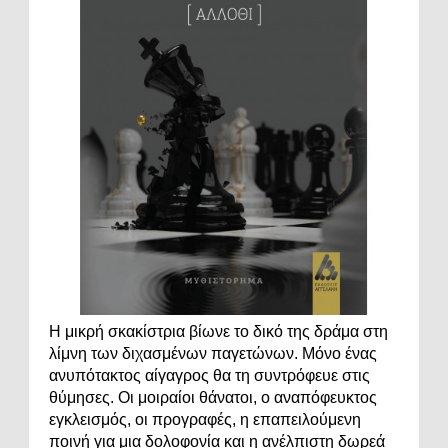
Η μικρή σκακίστρια βίωνε το δικό της δράμα στη
λίμνη των διχασμένων παγετώνων. Μόνο ένας
ανυπότακτος αίγαγρος θα τη συντρόφευε στις
θύμησες. Οι μοιραίοι θάνατοι, ο αναπόφευκτος
εγκλεισμός, οι προγραφές, η επαπειλούμενη
ποινή για μια δολοφονία και η ανέλπιστη δωρεά