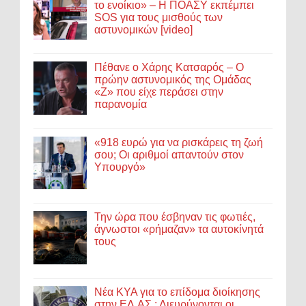
το ενοίκιο» – Η ΠΟΑΣΥ εκπέμπει
SOS για τους μισθούς των
αστυνομικών [video]
Πέθανε ο Χάρης Κατσαρός – Ο
πρώην αστυνομικός της Ομάδας
«Ζ» που είχε περάσει στην
παρανομία
«918 ευρώ για να ρισκάρεις τη ζωή
σου; Οι αριθμοί απαντούν στον
Υπουργό»
Την ώρα που έσβηναν τις φωτιές,
άγνωστοι «ρήμαζαν» τα αυτοκίνητά
τους
Νέα ΚΥΑ για το επίδομα διοίκησης
στην ΕΛ.ΑΣ.: Διευρύνονται οι