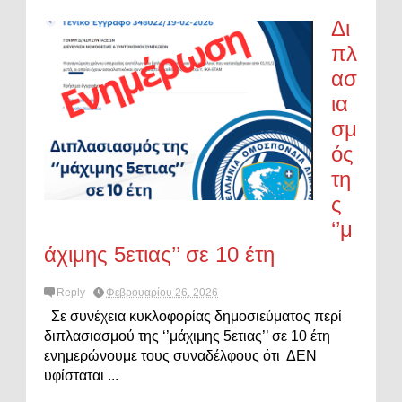
Δι
πλ
ασ
ια
σμ
ός
τη
ς
‘’μ
άχιμης 5ετιας’’ σε 10 έτη
Reply
Φεβρουαρίου 26, 2026
Σε συνέχεια κυκλοφορίας δημοσιεύματος περί
διπλασιασμού της ‘’μάχιμης 5ετιας’’ σε 10 έτη
ενημερώνουμε τους συναδέλφους ότι ΔΕΝ
υφίσταται ...