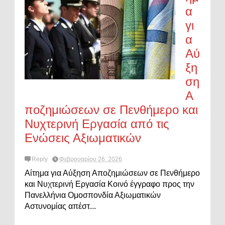
α
γι
α
Αύ
ξη
ση
Α
ποζημιώσεων σε Πενθήμερο και
Νυχτερινή Εργασία από τις
Ενώσεις Αξιωματικών
Reply
Φεβρουαρίου 26, 2026
Αίτημα για Αύξηση Αποζημιώσεων σε Πενθήμερο
και Νυχτερινή Εργασία Κοινό έγγραφο προς την
Πανελλήνια Ομοσπονδία Αξιωματικών
Αστυνομίας απέστ...