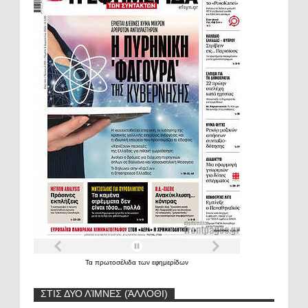
Τα
πρωτοσέλιδα
των
εφημερίδων
ΣΤΙΣ ΔΥΟ ΛΊΜΝΕΣ (ΆΛΛΟΘΙ)