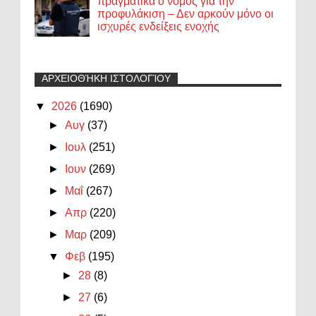
πραγματικά ο νόμος για την
προφυλάκιση – Δεν αρκούν μόνο οι
ισχυρές ενδείξεις ενοχής
ΑΡΧΕΙΟΘΉΚΗ ΙΣΤΟΛΟΓΊΟΥ
▼
2026
(1690)
►
Αυγ
(37)
►
Ιουλ
(251)
►
Ιουν
(269)
►
Μαΐ
(267)
►
Απρ
(220)
►
Μαρ
(209)
▼
Φεβ
(195)
►
28
(8)
►
27
(6)