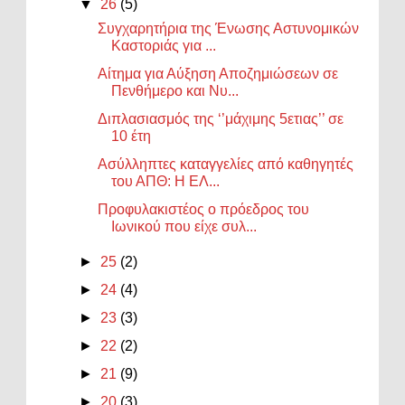
▼
26
(5)
Συγχαρητήρια της Ένωσης Αστυνομικών
Καστοριάς για ...
Αίτημα για Αύξηση Αποζημιώσεων σε
Πενθήμερο και Νυ...
Διπλασιασμός της ‘’μάχιμης 5ετιας’’ σε
10 έτη
Ασύλληπτες καταγγελίες από καθηγητές
του ΑΠΘ: Η ΕΛ...
Προφυλακιστέος ο πρόεδρος του
Ιωνικού που είχε συλ...
►
25
(2)
►
24
(4)
►
23
(3)
►
22
(2)
►
21
(9)
►
20
(3)