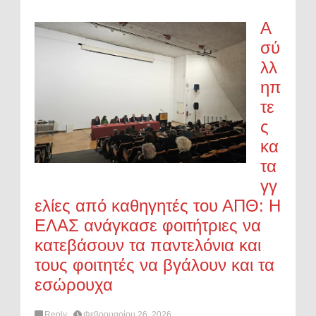
Α
σύ
λλ
ηπ
τε
ς
κα
τα
γγ
ελίες από καθηγητές του ΑΠΘ: Η
ΕΛΑΣ ανάγκασε φοιτήτριες να
κατεβάσουν τα παντελόνια και
τους φοιτητές να βγάλουν και τα
εσώρουχα
Reply
Φεβρουαρίου 26, 2026