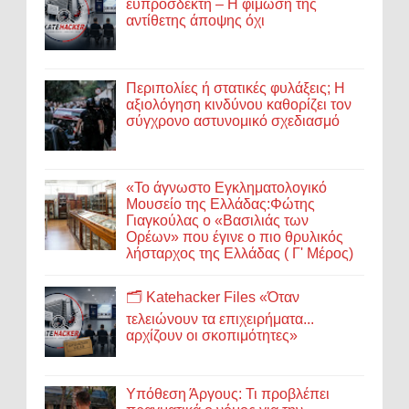
ευπρόσδεκτη – Η φίμωση της
αντίθετης άποψης όχι
Περιπολίες ή στατικές φυλάξεις; Η
αξιολόγηση κινδύνου καθορίζει τον
σύγχρονο αστυνομικό σχεδιασμό
«Το άγνωστο Εγκληματολογικό
Μουσείο της Ελλάδας:Φώτης
Γιαγκούλας ο «Βασιλιάς των
Ορέων» που έγινε ο πιο θρυλικός
λήσταρχος της Ελλάδας ( Γ' Μέρος)
🗂️ Katehacker Files «Όταν
τελειώνουν τα επιχειρήματα...
αρχίζουν οι σκοπιμότητες»
Υπόθεση Άργους: Τι προβλέπει