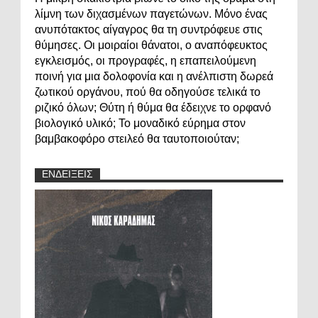
λίμνη των διχασμένων παγετώνων. Μόνο ένας
ανυπότακτος αίγαγρος θα τη συντρόφευε στις
θύμησες. Οι μοιραίοι θάνατοι, ο αναπόφευκτος
εγκλεισμός, οι προγραφές, η επαπειλούμενη
ποινή για μια δολοφονία και η ανέλπιστη δωρεά
ζωτικού οργάνου, πού θα οδηγούσε τελικά το
ριζικό όλων; Θύτη ή θύμα θα έδειχνε το ορφανό
βιολογικό υλικό; Το μοναδικό εύρημα στον
βαμβακοφόρο στειλεό θα ταυτοποιούταν;
ΕΝΔΕΙΞΕΙΣ