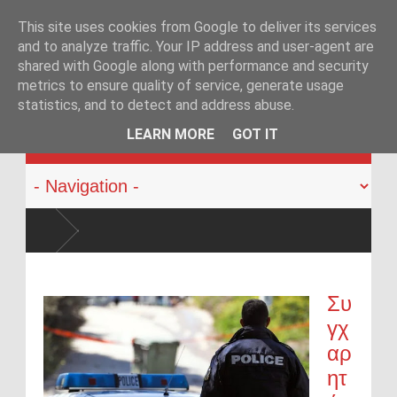
This site uses cookies from Google to deliver its services
and to analyze traffic. Your IP address and user-agent are
shared with Google along with performance and security
metrics to ensure quality of service, generate usage
statistics, and to detect and address abuse.
KATEHACKER
LEARN MORE
GOT IT
«Η Ελλάδα δεν είναι 
περιφέρεια»
Στα άκρα οι αστυνομικ
Αθήνα»
Συ
γχ
αρ
ητ