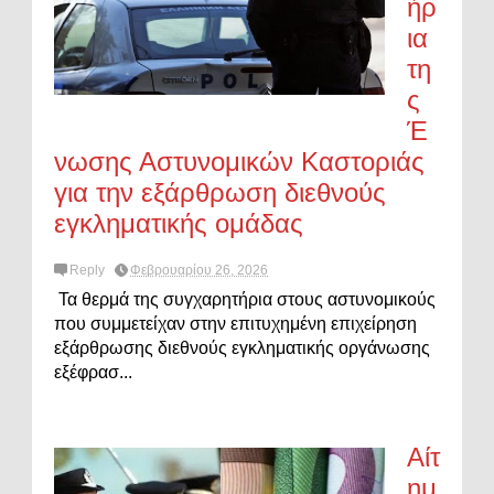
ήρ
ια
τη
ς
Έ
νωσης Αστυνομικών Καστοριάς
για την εξάρθρωση διεθνούς
εγκληματικής ομάδας
Reply
Φεβρουαρίου 26, 2026
Τα θερμά της συγχαρητήρια στους αστυνομικούς
που συμμετείχαν στην επιτυχημένη επιχείρηση
εξάρθρωσης διεθνούς εγκληματικής οργάνωσης
εξέφρασ...
Αίτ
ημ