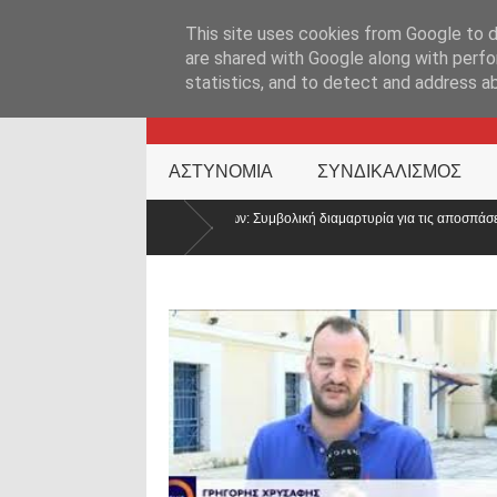
ΑΡΧΙΚΉ ΣΕΛΊΔΑ
ΕΛΛΑΔΑ
ΕΠΙΚΑΙΡΟΤΗΤΑ
ΕΠΙΚΟΙΝΩΝ
This site uses cookies from Google to de
are shared with Google along with perfo
statistics, and to detect and address a
KATEHACKER
ΑΣΤΥΝΟΜΙΑ
ΣΥΝΔΙΚΑΛΙΣΜΟΣ
των Ιωαννίνων: Συμβολική διαμαρτυρία για τις αποσπάσεις – «Η Ελλάδα δεν είναι μό