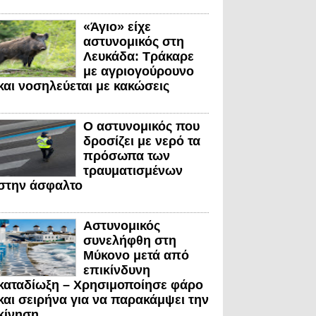
«Άγιο» είχε
αστυνομικός στη
Λευκάδα: Τράκαρε
με αγριογούρουνο
και νοσηλεύεται με κακώσεις
Ο αστυνομικός που
δροσίζει με νερό τα
πρόσωπα των
τραυματισμένων
στην άσφαλτο
Αστυνομικός
συνελήφθη στη
Μύκονο μετά από
επικίνδυνη
καταδίωξη – Χρησιμοποίησε φάρο
και σειρήνα για να παρακάμψει την
κίνηση