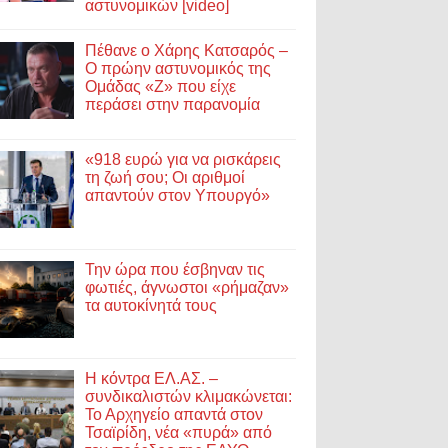
αστυνομικών [video]
Πέθανε ο Χάρης Κατσαρός –
Ο πρώην αστυνομικός της
Ομάδας «Ζ» που είχε
περάσει στην παρανομία
«918 ευρώ για να ρισκάρεις
τη ζωή σου; Οι αριθμοί
απαντούν στον Υπουργό»
Την ώρα που έσβηναν τις
φωτιές, άγνωστοι «ρήμαζαν»
τα αυτοκίνητά τους
Η κόντρα ΕΛ.ΑΣ. –
συνδικαλιστών κλιμακώνεται:
Το Αρχηγείο απαντά στον
Τσαϊρίδη, νέα «πυρά» από