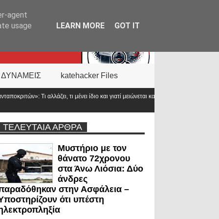
er-agent
rate usage
LEARN MORE
GOT IT
 ΔΥΝΑΜΕΙΣ
katehacker Files
ένει ίδιο και γιατί μειώνεται κατά 50% ο
Οπλοφορία και χρήση
ο νόμος
ΤΕΛΕΥΤΑΙΑ ΑΡΘΡΑ
Μυστήριο με τον
θάνατο 72χρονου
στα Άνω Λιόσια: Δύο
άνδρες
παραδόθηκαν στην Ασφάλεια –
Υποστηρίζουν ότι υπέστη
ηλεκτροπληξία