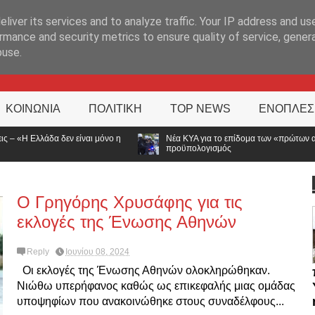
ΊΑ
liver its services and to analyze traffic. Your IP address and us
rmance and security metrics to ensure quality of service, gene
buse.
ΚΟΙΝΩΝΙΑ
ΠΟΛΙΤΙΚΗ
TOP NEWS
ΕΝΟΠΛΕΣ
νο η
Νέα ΚΥΑ για το επίδομα των «πρώτων ανταποκριτών»: Τι αλλάζει, τι μ
προϋπολογισμός
Ο Γρηγόρης Χρυσάφης για τις
εκλογές της Ένωσης Αθηνών
Reply
Ιουνίου 08, 2024
Οι εκλογές της Ένωσης Αθηνών ολοκληρώθηκαν.
Νιώθω υπερήφανος καθώς ως επικεφαλής μιας ομάδας
υποψηφίων που ανακοινώθηκε στους συναδέλφους...