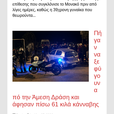
επίθεσης που συγκλόνισε το Μονακό πριν από
λίγες ημέρες, καθώς η 39χρονη γυναίκα που
θεωρούντα...
Πή
γα
ν
να
ξε
φύ
γο
υν
α
πό την Άμεση Δράση και
άφησαν πίσω 61 κιλά κάνναβης