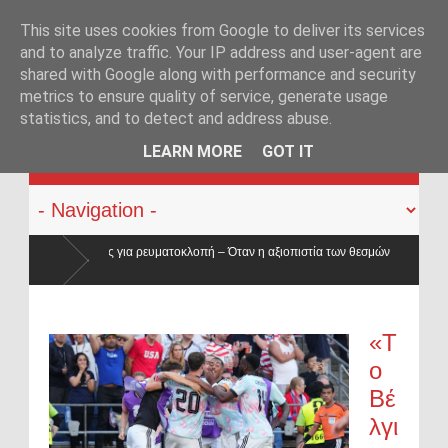
This site uses cookies from Google to deliver its services
and to analyze traffic. Your IP address and user-agent are
shared with Google along with performance and security
metrics to ensure quality of service, generate usage
statistics, and to detect and address abuse.
KATEHACKER
LEARN MORE
GOT IT
πή – Όταν η αξιοπιστία των θεσμών
Συνελήφθη στην Γερμανία ο κατ
Μουζακίτη
 στην ΕΛ.ΑΣ. – Οι βάσεις κατρακύλησαν και οι μισθοί έμειναν
«Τ
ο
Βέ
λγι