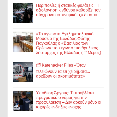
Περιπολίες ή στατικές φυλάξεις; Η
αξιολόγηση κινδύνου καθορίζει τον
σύγχρονο αστυνομικό σχεδιασμό
«Το άγνωστο Εγκληματολογικό
Μουσείο της Ελλάδας:Φώτης
Γιαγκούλας ο «Βασιλιάς των
Ορέων» που έγινε ο πιο θρυλικός
λήσταρχος της Ελλάδας ( Γ' Μέρος)
🗂️ Katehacker Files «Όταν
τελειώνουν τα επιχειρήματα...
αρχίζουν οι σκοπιμότητες»
Υπόθεση Άργους: Τι προβλέπει
πραγματικά ο νόμος για την
προφυλάκιση – Δεν αρκούν μόνο οι
ισχυρές ενδείξεις ενοχής