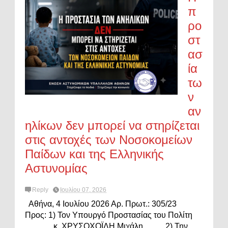
π
ρο
στ
ασ
ία
τω
ν
αν
ηλίκων δεν μπορεί να στηρίζεται
στις αντοχές των Νοσοκομείων
Παίδων και της Ελληνικής
Αστυνομίας
Reply
Ιουλίου 07, 2026
Αθήνα, 4 Ιουλίου 2026 Αρ. Πρωτ.: 305/23
Προς: 1) Τον Υπουργό Προστασίας του Πολίτη
κ. ΧΡΥΣΟΧΟΪΔΗ Μιχάλη 2) Την ...