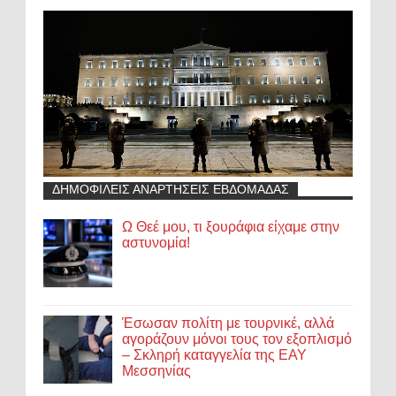
ΔΗΜΟΦΙΛΕΙΣ ΑΝΑΡΤΗΣΕΙΣ ΕΒΔΟΜΑΔΑΣ
Ω Θεέ μου, τι ξουράφια είχαμε στην
αστυνομία!
Έσωσαν πολίτη με τουρνικέ, αλλά
αγοράζουν μόνοι τους τον εξοπλισμό
– Σκληρή καταγγελία της ΕΑΥ
Μεσσηνίας