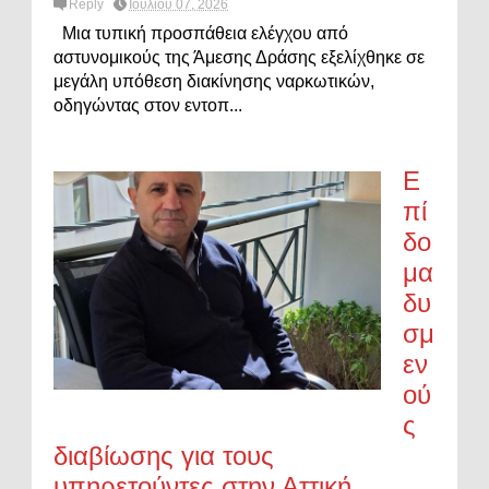
Reply
Ιουλίου 07, 2026
Μια τυπική προσπάθεια ελέγχου από
αστυνομικούς της Άμεσης Δράσης εξελίχθηκε σε
μεγάλη υπόθεση διακίνησης ναρκωτικών,
οδηγώντας στον εντοπ...
Ε
πί
δο
μα
δυ
σμ
εν
ού
ς
διαβίωσης για τους
υπηρετούντες στην Αττική