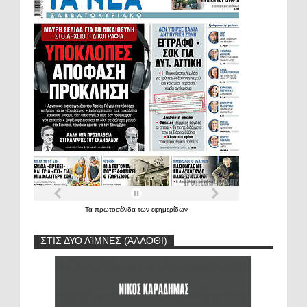
Τα
πρωτοσέλιδα
των
εφημερίδων
ΣΤΙΣ ΔΥΟ ΛΊΜΝΕΣ (ΆΛΛΟΘΙ)