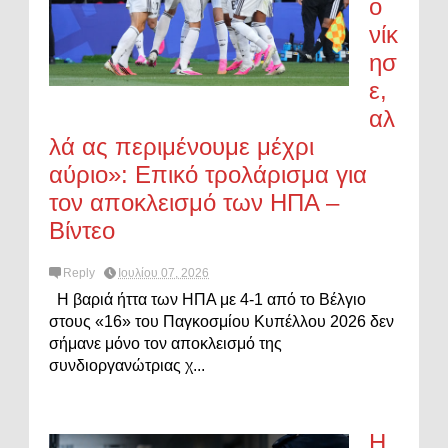
ο
νίκ
ησ
ε,
αλ
λά ας περιμένουμε μέχρι
αύριο»: Επικό τρολάρισμα για
τον αποκλεισμό των ΗΠΑ –
Βίντεο
Reply
Ιουλίου 07, 2026
Η βαριά ήττα των ΗΠΑ με 4-1 από το Βέλγιο
στους «16» του Παγκοσμίου Κυπέλλου 2026 δεν
σήμανε μόνο τον αποκλεισμό της
συνδιοργανώτριας χ...
Η