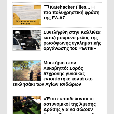
🗂️ Katehacker Files... Η
πιο πολυχρηστική φράση
της ΕΛ.ΑΣ.
Συνελήφθη στην Καλλιθέα
καταζητούμενο μέλος της
ρωσόφωνης εγκληματικής
οργάνωσης του «Έντικ»
Μυστήριο στον
Λυκαβηττό: Σορός
57χρονης γυναίκας
εντοπίστηκε κοντά στο
εκκλησάκι των Αγίων Ισιδώρων
«Έτσι εκπαιδεύονται οι
αστυνομικοί της Άμεσης
Δράσης για να σώζουν