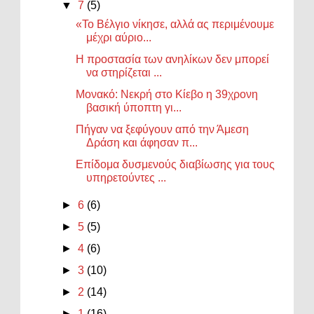
▼
7
(5)
«Το Βέλγιο νίκησε, αλλά ας περιμένουμε
μέχρι αύριο...
Η προστασία των ανηλίκων δεν μπορεί
να στηρίζεται ...
Μονακό: Νεκρή στο Κίεβο η 39χρονη
βασική ύποπτη γι...
Πήγαν να ξεφύγουν από την Άμεση
Δράση και άφησαν π...
Επίδομα δυσμενούς διαβίωσης για τους
υπηρετούντες ...
►
6
(6)
►
5
(5)
►
4
(6)
►
3
(10)
►
2
(14)
►
1
(16)