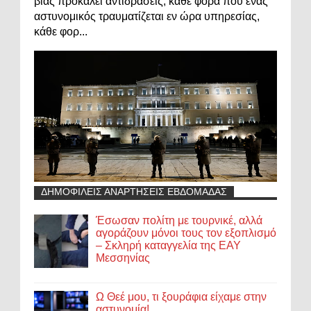
βίας προκαλεί αντιδράσεις, κάθε φορά που ένας
αστυνομικός τραυματίζεται εν ώρα υπηρεσίας,
κάθε φορ...
ΔΗΜΟΦΙΛΕΙΣ ΑΝΑΡΤΗΣΕΙΣ ΕΒΔΟΜΑΔΑΣ
Έσωσαν πολίτη με τουρνικέ, αλλά
αγοράζουν μόνοι τους τον εξοπλισμό
– Σκληρή καταγγελία της ΕΑΥ
Μεσσηνίας
Ω Θεέ μου, τι ξουράφια είχαμε στην
αστυνομία!