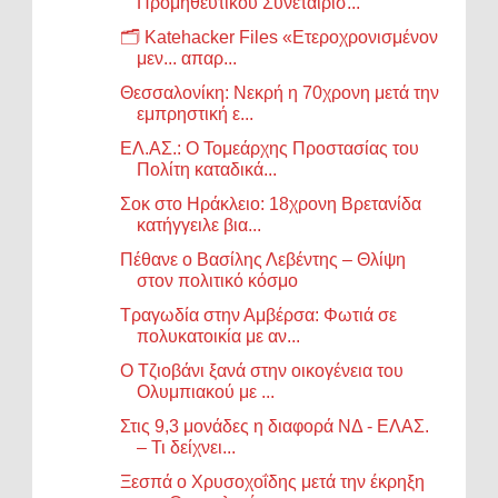
Προμηθευτικού Συνεταιρισ...
🗂️ Katehacker Files «Ετεροχρονισμένον
μεν... απαρ...
Θεσσαλονίκη: Νεκρή η 70χρονη μετά την
εμπρηστική ε...
ΕΛ.ΑΣ.: Ο Τομεάρχης Προστασίας του
Πολίτη καταδικά...
Σοκ στο Ηράκλειο: 18χρονη Βρετανίδα
κατήγγειλε βια...
Πέθανε ο Βασίλης Λεβέντης – Θλίψη
στον πολιτικό κόσμο
Τραγωδία στην Αμβέρσα: Φωτιά σε
πολυκατοικία με αν...
Ο Τζιοβάνι ξανά στην οικογένεια του
Ολυμπιακού με ...
Στις 9,3 μονάδες η διαφορά ΝΔ - ΕΛΑΣ.
– Τι δείχνει...
Ξεσπά ο Χρυσοχοΐδης μετά την έκρηξη