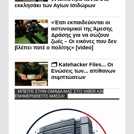
εκκλησάκι των Αγίων Ισιδώρων
«Έτσι εκπαιδεύονται οι
αστυνομικοί της Άμεσης
Δράσης για να σώζουν
ζωές – Οι εικόνες που δεν
βλέπει ποτέ ο πολίτης» [video]
🗂️ Katehacker Files... Οι
Ενώσεις των... απίθανων
συμπτώσεων
ΜΠΕΊΤΕ ΣΤΗΝ ΟΜΆΔΑ ΜΑΣ ΣΤΟ VIBER ΚΑΙ
ΕΝΗΜΕΡΩΘΕΊΤΕ ΆΜΕΣΑ!