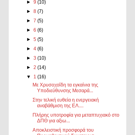
►
9
(10)
►
8
(7)
►
7
(5)
►
6
(6)
►
5
(5)
►
4
(6)
►
3
(10)
►
2
(14)
▼
1
(16)
Με Χρυσοχοΐδη τα εγκαίνια της
Υποδιεύθυνσης Μεσαρά...
Στην τελική ευθεία η ενεργειακή
αναβάθμιση της ΕΛ....
Πλήρης υποτροφία για μεταπτυχιακό στο
ΔΠΘ για αξιω...
Αποκλειστική προσφορά του