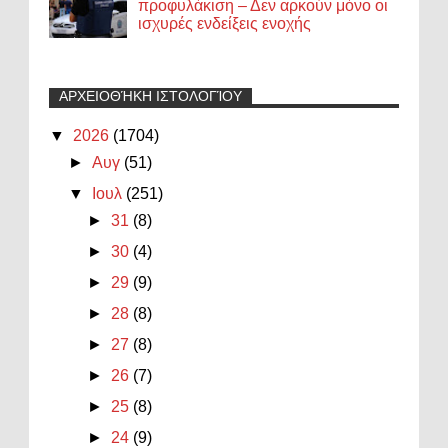
προφυλάκιση – Δεν αρκούν μόνο οι
ισχυρές ενδείξεις ενοχής
ΑΡΧΕΙΟΘΉΚΗ ΙΣΤΟΛΟΓΊΟΥ
▼
2026
(1704)
►
Αυγ
(51)
▼
Ιουλ
(251)
►
31
(8)
►
30
(4)
►
29
(9)
►
28
(8)
►
27
(8)
►
26
(7)
►
25
(8)
►
24
(9)