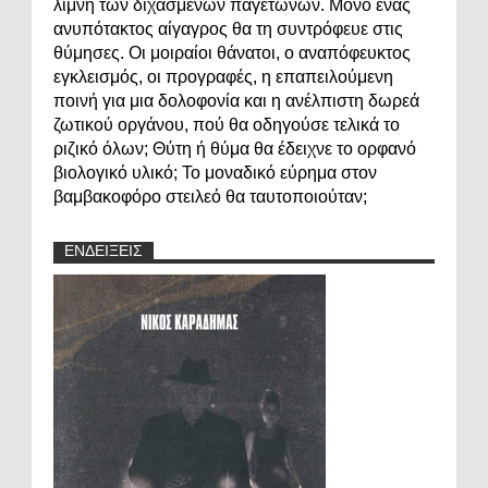
λίμνη των διχασμένων παγετώνων. Μόνο ένας
ανυπότακτος αίγαγρος θα τη συντρόφευε στις
θύμησες. Οι μοιραίοι θάνατοι, ο αναπόφευκτος
εγκλεισμός, οι προγραφές, η επαπειλούμενη
ποινή για μια δολοφονία και η ανέλπιστη δωρεά
ζωτικού οργάνου, πού θα οδηγούσε τελικά το
ριζικό όλων; Θύτη ή θύμα θα έδειχνε το ορφανό
βιολογικό υλικό; Το μοναδικό εύρημα στον
βαμβακοφόρο στειλεό θα ταυτοποιούταν;
ΕΝΔΕΙΞΕΙΣ