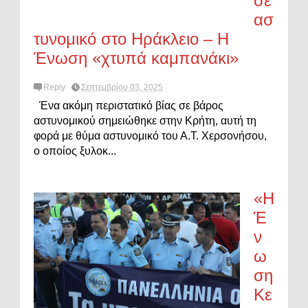
σε
ασ
τυνομικό στο Ηράκλειο – Η
Ένωση «χτυπά καμπανάκι»
Reply
Σεπτεμβρίου 03, 2025
Ένα ακόμη περιστατικό βίας σε βάρος
αστυνομικού σημειώθηκε στην Κρήτη, αυτή τη
φορά με θύμα αστυνομικό του Α.Τ. Χερσονήσου,
ο οποίος ξυλοκ...
«Η
Έ
ν
ω
ση
Κε