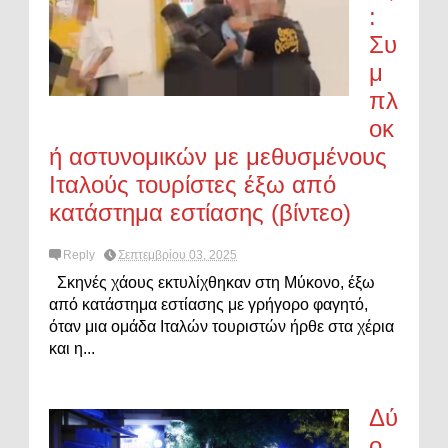
:
Συ
μ
πλ
οκ
ή αστυνομικών με μεθυσμένους
Ιταλούς τουρίστες έξω από
κατάστημα εστίασης (βίντεο)
Reply
Σεπτεμβρίου 03, 2025
Σκηνές χάους εκτυλίχθηκαν στη Μύκονο, έξω
από κατάστημα εστίασης με γρήγορο φαγητό,
όταν μια ομάδα Ιταλών τουριστών ήρθε στα χέρια
και η...
Δύ
ο