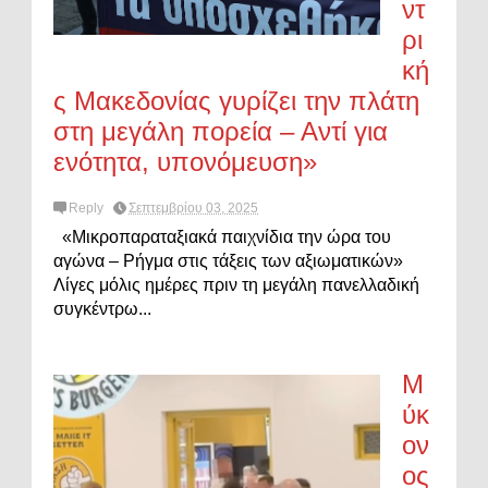
ντ
ρι
κή
ς Μακεδονίας γυρίζει την πλάτη
στη μεγάλη πορεία – Αντί για
ενότητα, υπονόμευση»
Reply
Σεπτεμβρίου 03, 2025
«Μικροπαραταξιακά παιχνίδια την ώρα του
αγώνα – Ρήγμα στις τάξεις των αξιωματικών»
Λίγες μόλις ημέρες πριν τη μεγάλη πανελλαδική
συγκέντρω...
Μ
ύκ
ον
ος