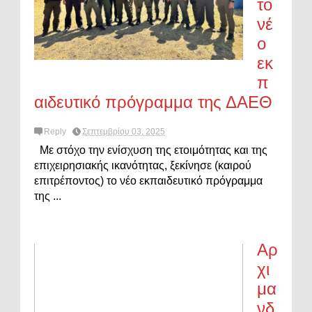
το
νέ
ο
εκ
π
αιδευτικό πρόγραμμα της ΔΑΕΘ
Reply
Σεπτεμβρίου 03, 2025
Με στόχο την ενίσχυση της ετοιμότητας και της
επιχειρησιακής ικανότητας, ξεκίνησε (καιρού
επιτρέποντος) το νέο εκπαιδευτικό πρόγραμμα
της ...
Αρ
χι
μα
νδ