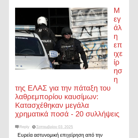
Μ
εγ
άλ
η
επ
ιχε
ίρ
ησ
η
της ΕΛΑΣ για την πάταξη του
λαθρεμπορίου καυσίμων:
Κατασχέθηκαν μεγάλα
χρηματικά ποσά - 20 συλλήψεις
Reply
Σεπτεμβρίου 03, 2025
Ευρεία αστυνομική επιχείρηση από την