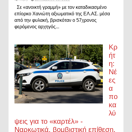
Σε «ανοικτή γραμμή» με τον καταδικασμένο
επίορκο Χανιώτη αξιωματικό της ΕΛ.ΑΣ. μέσα
από την φυλακή, βρισκόταν ο 57χρονος
φερόμενος αρχηγός...
Κρ
ήτ
η:
Νέ
ες
α
πο
κα
λύ
ψεις για το «καρτέλ» -
Ναρκωτικά, βομβιστική επίθεση,