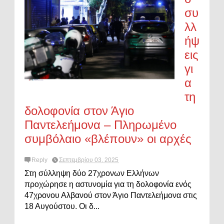
συ
λλ
ήψ
εις
γι
α
τη
δολοφονία στον Άγιο
Παντελεήμονα – Πληρωμένο
συμβόλαιο «βλέπουν» οι αρχές
Reply
Σεπτεμβρίου 03, 2025
Στη σύλληψη δύο 27χρονων Ελλήνων
προχώρησε η αστυνομία για τη δολοφονία ενός
47χρονου Αλβανού στον Άγιο Παντελεήμονα στις
18 Αυγούστου. Οι δ...