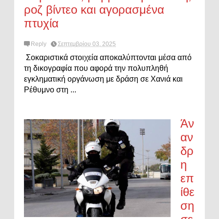
ροζ βίντεο και αγορασμένα
πτυχία
Reply
Σεπτεμβρίου 03, 2025
Σοκαριστικά στοιχεία αποκαλύπτονται μέσα από
τη δικογραφία που αφορά την πολυπληθή
εγκληματική οργάνωση με δράση σε Χανιά και
Ρέθυμνο στη ...
Άν
αν
δρ
η
επ
ίθε
ση