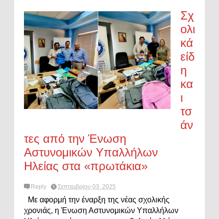
Σχ
ολι
κά
είδ
η
κα
ι
τσ
άν
τες από την Ένωση
Αστυνομικών Υπαλλήλων
Ηλείας στα «πρωτάκια»
Reply
Σεπτεμβρίου 03, 2025
Με αφορμή την έναρξη της νέας σχολικής
χρονιάς, η Ένωση Αστυνομικών Υπαλλήλων