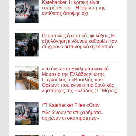
Katehacker: Η κριτική είναι
ευπρόσδεκτη – Η φίμωση της
αντίθετης άποψης όχι
Περιπολίες ή στατικές φυλάξεις; Η
αξιολόγηση κινδύνου καθορίζει τον
σύγχρονο αστυνομικό σχεδιασμό
«Το άγνωστο Εγκληματολογικό
Μουσείο της Ελλάδας:Φώτης
Γιαγκούλας ο «Βασιλιάς των
Ορέων» που έγινε ο πιο θρυλικός
λήσταρχος της Ελλάδας ( Γ' Μέρος)
🗂️ Katehacker Files «Όταν
τελειώνουν τα επιχειρήματα...
αρχίζουν οι σκοπιμότητες»