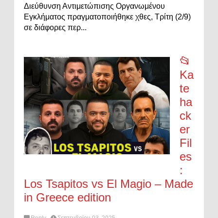
Διεύθυνση Αντιμετώπισης Οργανωμένου
Εγκλήματος πραγματοποιήθηκε χθες, Τρίτη (2/9)
σε διάφορες περ...
📂
Ka
te
ha
ck
er
Fil
es
:
Los Tsapitos vs El Magio – Made
in Greece edition