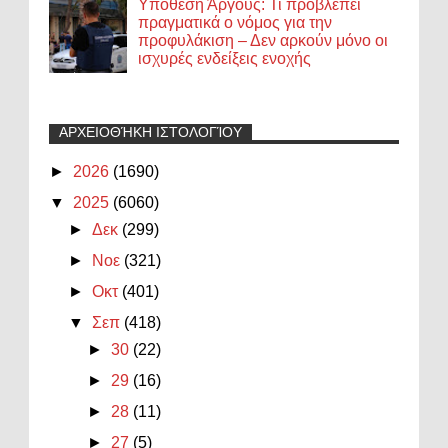
Υπόθεση Άργους: Τι προβλέπει
πραγματικά ο νόμος για την
προφυλάκιση – Δεν αρκούν μόνο οι
ισχυρές ενδείξεις ενοχής
ΑΡΧΕΙΟΘΉΚΗ ΙΣΤΟΛΟΓΊΟΥ
►
2026
(1690)
▼
2025
(6060)
►
Δεκ
(299)
►
Νοε
(321)
►
Οκτ
(401)
▼
Σεπ
(418)
►
30
(22)
►
29
(16)
►
28
(11)
►
27
(5)