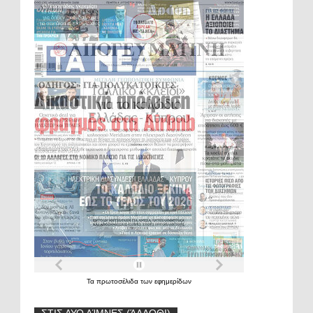
Τα
πρωτοσέλιδα
των
εφημερίδων
ΣΤΙΣ ΔΥΟ ΛΊΜΝΕΣ (ΆΛΛΟΘΙ)