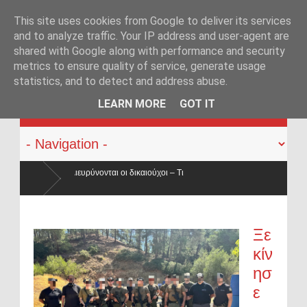
This site uses cookies from Google to deliver its services
and to analyze traffic. Your IP address and user-agent are
shared with Google along with performance and security
metrics to ensure quality of service, generate usage
statistics, and to detect and address abuse.
KATEHACKER
LEARN MORE
GOT IT
ι – Τι
 κατά 50% ο
Οπλοφορία και χρήση πυροβόλων όπλων από αστυν
ο νόμος
Ξε
κίν
ησ
ε