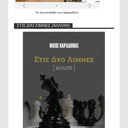
Τα
πρωτοσέλιδα
των
εφημερίδων
ΣΤΙΣ ΔΥΟ ΛΊΜΝΕΣ (ΆΛΛΟΘΙ)