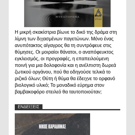
Η μικρή σκακίστρια βίωνε το δικό της δράμα στη
λίμνη των διχασμένων παγετώνων. Μόνο ένας
ανυπότακτος αίγαγρος θα τη συντρόφευε στις
θύμησες. Οι μοιραίοι θάνατοι, ο αναπόφευκτος
εγκλεισμός, οι προγραφές, η επαπειλούμενη
ποινή για μια δολοφονία και η ανέλπιστη δωρεά
ζωτικού οργάνου, πού θα οδηγούσε τελικά το
ριζικό όλων; Θύτη ή θύμα θα έδειχνε το ορφανό
βιολογικό υλικό; Το μοναδικό εύρημα στον
βαμβακοφόρο στειλεό θα ταυτοποιούταν;
ΕΝΔΕΙΞΕΙΣ