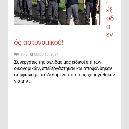
ι
έξ
οδ
α
εν
ός αστυνομικού!
Reply
Μαΐου 10, 2024
Συνεργάτες της σελίδας μας ειδικοί επί των
οικονομικών, επεξεργάστηκαν και αποφάνθηκαν
σύμφωνα με τα δεδομένα που τους χορηγήθηκαν
για την ...