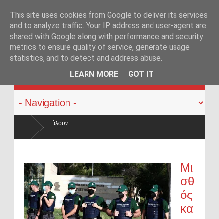
This site uses cookies from Google to deliver its services
and to analyze traffic. Your IP address and user-agent are
shared with Google along with performance and security
metrics to ensure quality of service, generate usage
statistics, and to detect and address abuse.
KATEHACKER
LEARN MORE
GOT IT
υν
Μι
σθ
ός
κα