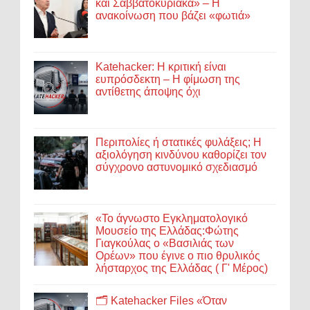
και Σαββατοκύριακα» – Η
ανακοίνωση που βάζει «φωτιά»
Katehacker: Η κριτική είναι
ευπρόσδεκτη – Η φίμωση της
αντίθετης άποψης όχι
Περιπολίες ή στατικές φυλάξεις; Η
αξιολόγηση κινδύνου καθορίζει τον
σύγχρονο αστυνομικό σχεδιασμό
«Το άγνωστο Εγκληματολογικό
Μουσείο της Ελλάδας:Φώτης
Γιαγκούλας ο «Βασιλιάς των
Ορέων» που έγινε ο πιο θρυλικός
λήσταρχος της Ελλάδας ( Γ' Μέρος)
🗂️ Katehacker Files «Όταν