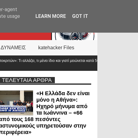
er-agent
rate usage
LEARN MORE
GOT IT
 ΔΥΝΑΜΕΙΣ
katehacker Files
ο και γιατί μειώνεται κατά 50% ο
Οπλοφορία και χρήση πυροβό
ο νόμος
ΤΕΛΕΥΤΑΙΑ ΑΡΘΡΑ
«Η Ελλάδα δεν είναι
μόνο η Αθήνα»:
Ηχηρό μήνυμα από
τα Ιωάννινα – «66
από τους 168 πεσόντες
αστυνομικούς υπηρετούσαν στην
περιφέρεια»