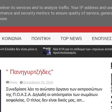
ΊΑ
liver its services and to analyze traffic. Your IP address and us
rmance and security metrics to ensure quality of service, gene
buse.
ΚΟΙΝΩΝΙΑ
ΠΟΛΙΤΙΚΗ
TOP NEWS
ΕΝΟΠΛΕΣ
Νέα ΚΥΑ για το επίδομα των «πρώτων ανταποκριτών»: Τι αλλάζει, τι μένει ίδι
προϋπολογισμός
" Πανηγυρτζήδες"
Reply
Σεπτεμβρίου 25, 2024
Συνεδρίασε λέει το ανώτατο όργανο των εκπροσώπων
της Π.Ο.Α.Σ.Α. Δηλαδή οι απόστρατοι των σωμάτων
ασφαλείας. Ο τίτλος δεν είναι δικός μας, απ...