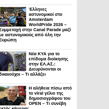
Έλληνες
αστυνομικοί στο
Amsterdam
WorldPride 2026 –
Συμμετοχή στην Canal Parade μαζί
με αστυνομικούς από όλη την
Ευρώπη
Νέα ΚΥΑ για το
επίδομα διοίκησης
στην ΕΛ.ΑΣ.:
Διευρύνονται οι
δικαιούχοι – Τι αλλάζει
Η αλήθεια πίσω από
το viral γέλιο της
δημοσιογράφου του
OPEN – Τι συνέβη
εκτός κάμερας