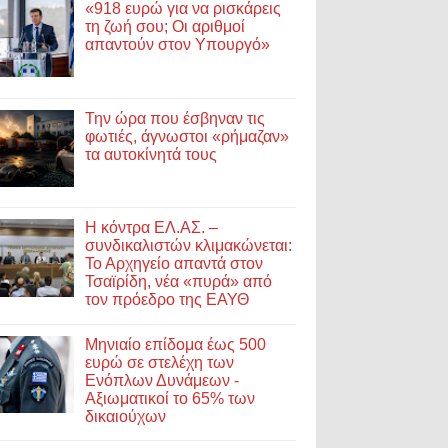
«918 ευρώ για να ρισκάρεις
τη ζωή σου; Οι αριθμοί
απαντούν στον Υπουργό»
Την ώρα που έσβηναν τις
φωτιές, άγνωστοι «ρήμαζαν»
τα αυτοκίνητά τους
Η κόντρα ΕΛ.ΑΣ. –
συνδικαλιστών κλιμακώνεται:
Το Αρχηγείο απαντά στον
Τσαϊρίδη, νέα «πυρά» από
τον πρόεδρο της ΕΑΥΘ
Μηνιαίο επίδομα έως 500
ευρώ σε στελέχη των
Ενόπλων Δυνάμεων -
Αξιωματικοί το 65% των
δικαιούχων