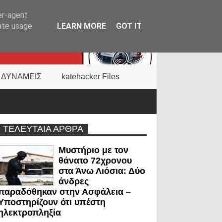
er-agent
rate usage
LEARN MORE
GOT IT
 ΔΥΝΑΜΕΙΣ
katehacker Files
ΤΕΛΕΥΤΑΙΑ ΑΡΘΡΑ
Μυστήριο με τον
θάνατο 72χρονου
στα Άνω Λιόσια: Δύο
άνδρες
παραδόθηκαν στην Ασφάλεια –
Υποστηρίζουν ότι υπέστη
ηλεκτροπληξία