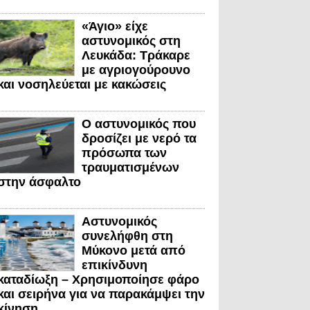
«Άγιο» είχε
αστυνομικός στη
Λευκάδα: Τράκαρε
με αγριογούρουνο
και νοσηλεύεται με κακώσεις
Ο αστυνομικός που
δροσίζει με νερό τα
πρόσωπα των
τραυματισμένων
στην άσφαλτο
Αστυνομικός
συνελήφθη στη
Μύκονο μετά από
επικίνδυνη
καταδίωξη – Χρησιμοποίησε φάρο
και σειρήνα για να παρακάμψει την
κίνηση