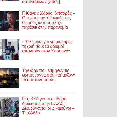
αστυνομικών [video]
Πέθανε ο Χάρης Κατσαρός –
Ο πρώην αστυνομικός της
Ομάδας «Ζ» που είχε
περάσει στην παρανομία
«918 ευρώ για να ρισκάρεις
τη ζωή σου; Οι αριθμοί
απαντούν στον Υπουργό»
Την ώρα που έσβηναν τις
φωτιές, άγνωστοι «ρήμαζαν»
τα αυτοκίνητά τους
Νέα ΚΥΑ για το επίδομα
διοίκησης στην ΕΛ.ΑΣ.:
Διευρύνονται οι δικαιούχοι –
Τι αλλάζει