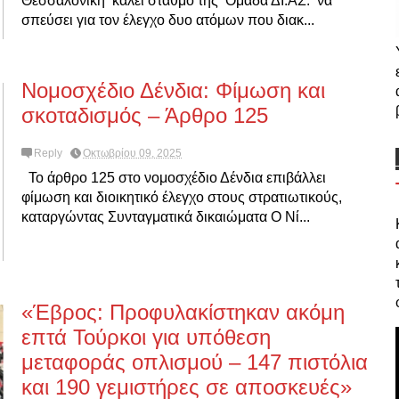
Θεσσαλονίκη καλεί σταθμό της Ομάδα ΔΙ.ΑΣ. να
σπεύσει για τον έλεγχο δυο ατόμων που διακ...
Νομοσχέδιο Δένδια: Φίμωση και
σκοταδισμός – Άρθρο 125
Reply
Οκτωβρίου 09, 2025
Το άρθρο 125 στο νομοσχέδιο Δένδια επιβάλλει
φίμωση και διοικητικό έλεγχο στους στρατιωτικούς,
καταργώντας Συνταγματικά δικαιώματα Ο Νί...
«Έβρος: Προφυλακίστηκαν ακόμη
επτά Τούρκοι για υπόθεση
μεταφοράς οπλισμού – 147 πιστόλια
και 190 γεμιστήρες σε αποσκευές»