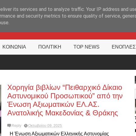
ΊΑ
liver its services and to analyze traffic. Your IP address and us
rmance and security metrics to ensure quality of service, gene
buse.
ΚΟΙΝΩΝΙΑ
ΠΟΛΙΤΙΚΗ
TOP NEWS
ΕΝΟΠΛΕΣ
Χορηγία βιβλίων “Πειθαρχικό Δίκαιο
Αστυνομικού Προσωπικού” από την
Ένωση Αξιωματικών ΕΛ.ΑΣ.
Ανατολικής Μακεδονίας & Θράκης
Reply
Οκτωβρίου 09, 2025
Η Ένωση Αξιωματικών Ελληνικής Αστυνομίας