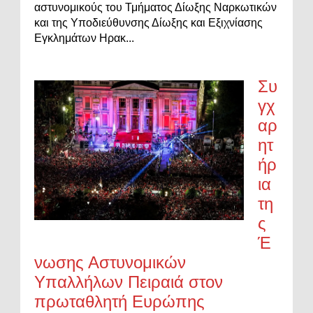
αστυνομικούς του Τμήματος Δίωξης Ναρκωτικών
και της Υποδιεύθυνσης Δίωξης και Εξιχνίασης
Εγκλημάτων Ηρακ...
Συ
γχ
αρ
ητ
ήρ
ια
τη
ς
Έ
νωσης Αστυνομικών
Υπαλλήλων Πειραιά στον
πρωταθλητή Ευρώπης