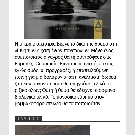
Η μικρή σκακίστρια βίωνε το δικό της δράμα στη
λίμνη των διχασμένων παγετώνων. Μόνο ένας
ανυπότακτος αίγαγρος θα τη συντρόφευε στις
θύμησες. Οι μοιραίοι θάνατοι, ο αναπόφευκτος
εγκλεισμός, οι προγραφές, η επαπειλούμενη
ποινή για μια δολοφονία και η ανέλπιστη δωρεά
ζωτικού οργάνου, πού θα οδηγούσε τελικά το
ριζικό όλων; Θύτη ή θύμα θα έδειχνε το ορφανό
βιολογικό υλικό; Το μοναδικό εύρημα στον
βαμβακοφόρο στειλεό θα ταυτοποιούταν;
ΕΝΔΕΙΞΕΙΣ