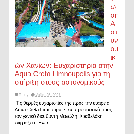
ω
ση
Α
στ
υν
ομ
ικ
ών Χανίων: Ευχαριστήριο στην
Aqua Creta Limnoupolis για τη
στήριξη στους αστυνομικούς
Reply
Μαΐου 25, 2026
Τις θερμές ευχαριστίες της προς την εταιρεία
Aqua Creta Limnoupolis και προσωπικά προς
τον γενικό διευθυντή Μανώλη Φραδελάκη
εκφράζει η Ένω...