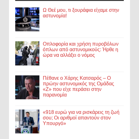
Ω Θεέ μου, τι ξουράφια είχαμε στην
αστυνομία!
Οπλοφορία και χρήση πυροβόλων
όπλων από αστυνομικούς: Ήρθε η
ώρα να αλλάξει ο νόμος
Πέθανε ο Χάρης Κατσαρός – Ο
πρώην αστυνομικός της Ομάδας
«Ζ» που είχε περάσει στην
παρανομία
«918 ευρώ για να ρισκάρεις τη ζωή
σου; Οι αριθμοί απαντούν στον
Υπουργό»