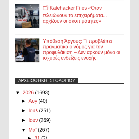
🗂️ Katehacker Files «Όταν
τελειώνουν τα επιχειρήματα...
αρχίζουν οι σκοπιμότητες»
Υπόθεση Άργους: Τι προβλέπει
πραγματικά ο νόμος για την
προφυλάκιση – Δεν αρκούν μόνο οι
ισχυρές ενδείξεις ενοχής
ΑΡΧΕΙΟΘΉΚΗ ΙΣΤΟΛΟΓΊΟΥ
▼
2026
(1693)
►
Αυγ
(40)
►
Ιουλ
(251)
►
Ιουν
(269)
▼
Μαΐ
(267)
►
31
(2)