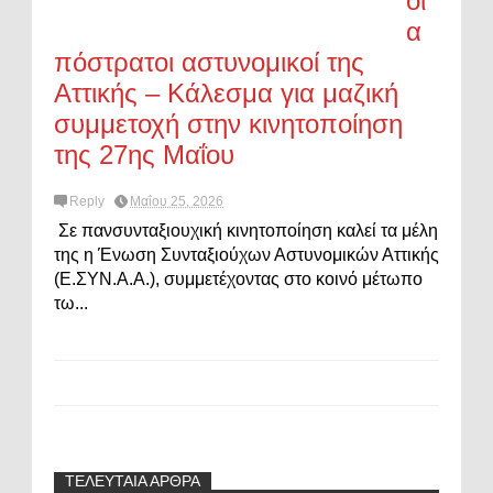
οι
α
πόστρατοι αστυνομικοί της
Αττικής – Κάλεσμα για μαζική
συμμετοχή στην κινητοποίηση
της 27ης Μαΐου
Reply
Μαΐου 25, 2026
Σε πανσυνταξιουχική κινητοποίηση καλεί τα μέλη
της η Ένωση Συνταξιούχων Αστυνομικών Αττικής
(Ε.ΣΥΝ.Α.Α.), συμμετέχοντας στο κοινό μέτωπο
τω...
ΤΕΛΕΥΤΑΙΑ ΑΡΘΡΑ