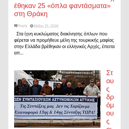
έθηκαν 25 «όπλα φαντάσματα»
στη Θράκη
Reply
Μαΐου 25, 2026
Στα ίχνη κυκλώματος διακίνησης όπλων που
φέρεται να προμήθευε μέλη της τουρκικής μαφίας
στην Ελλάδα βρέθηκαν οι ελληνικές Αρχές, έπειτα
απ...
Στ
ου
ς
δρ
όμ
ου
ς