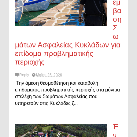
έμ
βα
ση
Σ
ω
μάτων Ασφαλείας Κυκλάδων για
επίδομα προβληματικής
περιοχής
Reply
Μαΐου 25, 2026
Την άμεση θεσμοθέτηση και καταβολή
επιδόματος προβληματικής περιοχής στα μόνιμα
στελέχη των Σωμάτων Ασφαλείας που
υπηρετούν στις Κυκλάδες ζ...
Έ
ν