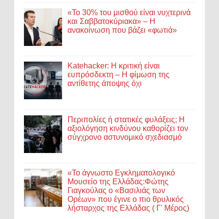
«Το 30% του μισθού είναι νυχτερινά
και Σαββατοκύριακα» – Η
ανακοίνωση που βάζει «φωτιά»
Katehacker: Η κριτική είναι
ευπρόσδεκτη – Η φίμωση της
αντίθετης άποψης όχι
Περιπολίες ή στατικές φυλάξεις; Η
αξιολόγηση κινδύνου καθορίζει τον
σύγχρονο αστυνομικό σχεδιασμό
«Το άγνωστο Εγκληματολογικό
Μουσείο της Ελλάδας:Φώτης
Γιαγκούλας ο «Βασιλιάς των
Ορέων» που έγινε ο πιο θρυλικός
λήσταρχος της Ελλάδας ( Γ' Μέρος)