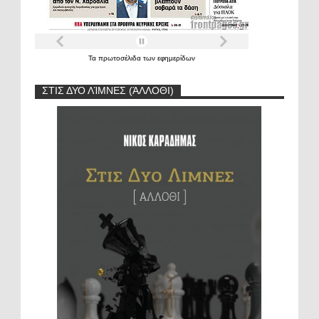
Τα
πρωτοσέλιδα
των
εφημερίδων
ΣΤΙΣ ΔΥΟ ΛΊΜΝΕΣ (ΆΛΛΟΘΙ)