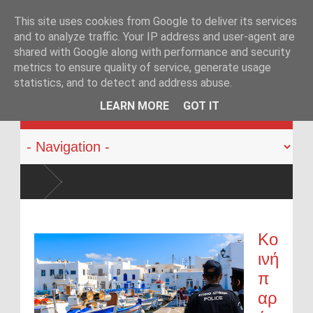
This site uses cookies from Google to deliver its services
and to analyze traffic. Your IP address and user-agent are
shared with Google along with performance and security
metrics to ensure quality of service, generate usage
statistics, and to detect and address abuse.
KATEHACKER
LEARN MORE
GOT IT
Κο
ινή
π
αρ