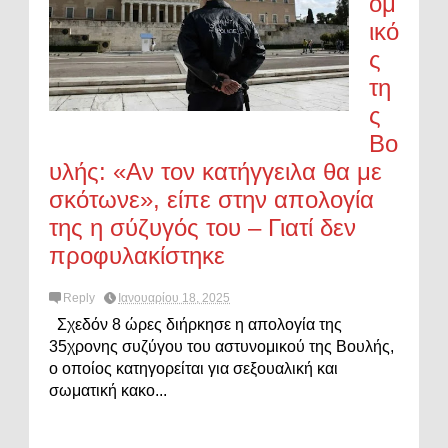
ομ
ικό
ς
τη
ς
Βο
υλής: «Αν τον κατήγγειλα θα με
σκότωνε», είπε στην απολογία
της η σύζυγός του – Γιατί δεν
προφυλακίστηκε
Reply
Ιανουαρίου 18, 2025
Σχεδόν 8 ώρες διήρκησε η απολογία της
35χρονης συζύγου του αστυνομικού της Βουλής,
ο οποίος κατηγορείται για σεξουαλική και
σωματική κακο...