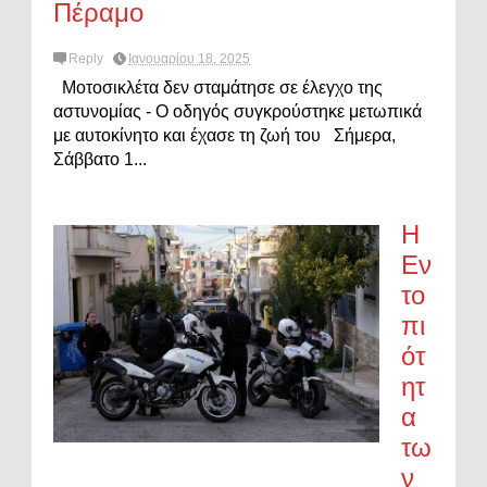
Πέραμο
Reply
Ιανουαρίου 18, 2025
Μοτοσικλέτα δεν σταμάτησε σε έλεγχο της
αστυνομίας - Ο οδηγός συγκρούστηκε μετωπικά
με αυτοκίνητο και έχασε τη ζωή του Σήμερα,
Σάββατο 1...
Η
Εν
το
πι
ότ
ητ
α
τω
ν