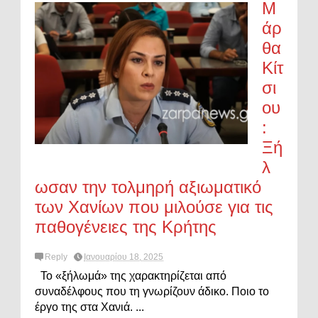
Μ
άρ
θα
Κίτ
σι
ου
:
Ξή
λ
ωσαν την τολμηρή αξιωματικό
των Χανίων που μιλούσε για τις
παθογένειες της Κρήτης
Reply
Ιανουαρίου 18, 2025
Το «ξήλωμά» της χαρακτηρίζεται από
συναδέλφους που τη γνωρίζουν άδικο. Ποιο το
έργο της στα Χανιά. ...