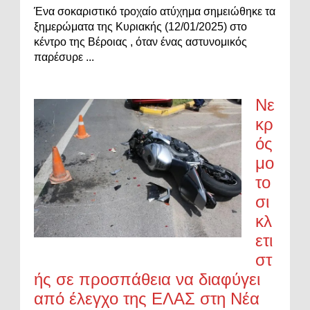
Ένα σοκαριστικό τροχαίο ατύχημα σημειώθηκε τα
ξημερώματα της Κυριακής (12/01/2025) στο
κέντρο της Βέροιας , όταν ένας αστυνομικός
παρέσυρε ...
Νε
κρ
ός
μο
το
σι
κλ
ετι
στ
ής σε προσπάθεια να διαφύγει
από έλεγχο της ΕΛΑΣ στη Νέα