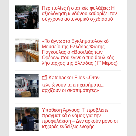
Περιπολίες ή στατικές φυλάξεις; Η
αξιολόγηση κινδύνου καθορίζει τον
σύγχρονο αστυνομικό σχεδιασμό
«Το άγνωστο Εγκληματολογικό
Μουσείο της Ελλάδας:Φώτης
Γιαγκούλας ο «Βασιλιάς των
Ορέων» που έγινε ο πιο θρυλικός
λήσταρχος της Ελλάδας ( Γ' Μέρος)
🗂️ Katehacker Files «Όταν
τελειώνουν τα επιχειρήματα...
αρχίζουν οι σκοπιμότητες»
Υπόθεση Άργους: Τι προβλέπει
πραγματικά ο νόμος για την
προφυλάκιση – Δεν αρκούν μόνο οι
ισχυρές ενδείξεις ενοχής