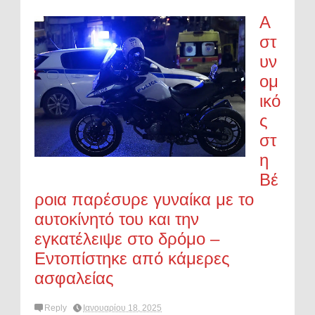
Α
στ
υν
ομ
ικό
ς
στ
η
Βέ
ροια παρέσυρε γυναίκα με το
αυτοκίνητό του και την
εγκατέλειψε στο δρόμο –
Εντοπίστηκε από κάμερες
ασφαλείας
Reply
Ιανουαρίου 18, 2025