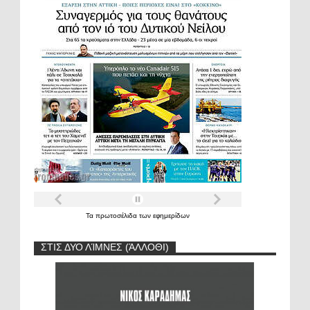
Τα
πρωτοσέλιδα
των
εφημερίδων
ΣΤΙΣ ΔΥΟ ΛΊΜΝΕΣ (ΆΛΛΟΘΙ)