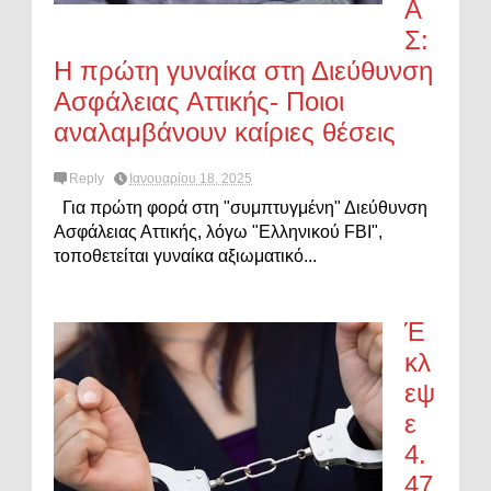
Α
Σ:
Η πρώτη γυναίκα στη Διεύθυνση
Ασφάλειας Αττικής- Ποιοι
αναλαμβάνουν καίριες θέσεις
Reply
Ιανουαρίου 18, 2025
Για πρώτη φορά στη "συμπτυγμένη" Διεύθυνση
Ασφάλειας Αττικής, λόγω "Ελληνικού FBI",
τοποθετείται γυναίκα αξιωματικό...
Έ
κλ
εψ
ε
4.
47