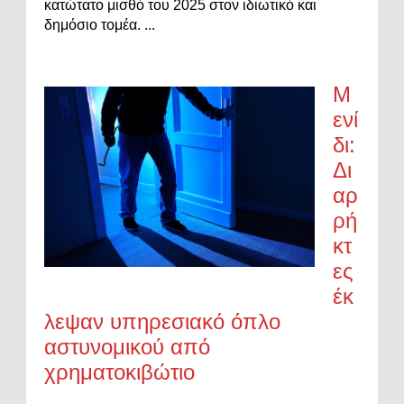
κατώτατο μισθό του 2025 στον ιδιωτικό και
δημόσιο τομέα. ...
Μ
ενί
δι:
Δι
αρ
ρή
κτ
ες
έκ
λεψαν υπηρεσιακό όπλο
αστυνομικού από
χρηματοκιβώτιο