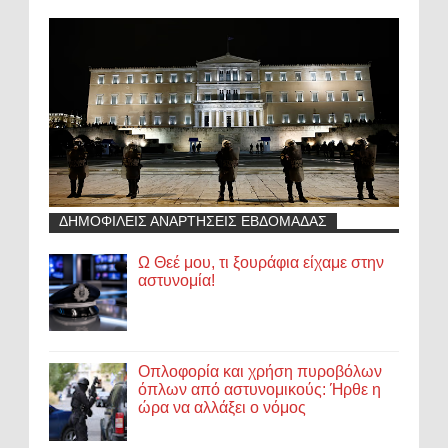
ΔΗΜΟΦΙΛΕΙΣ ΑΝΑΡΤΗΣΕΙΣ ΕΒΔΟΜΑΔΑΣ
Ω Θεέ μου, τι ξουράφια είχαμε στην
αστυνομία!
Οπλοφορία και χρήση πυροβόλων
όπλων από αστυνομικούς: Ήρθε η
ώρα να αλλάξει ο νόμος