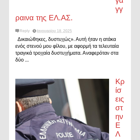
γά
γγ
ραινα της ΕΛ.ΑΣ.
Reply
Ιανουαρίου 18, 2025
Δικαιώθηκες, δυστυχώς». Αυτή ήταν η ατάκα
ενός στενού μου φίλου, με αφορμή τα τελευταία
τραγικά τροχαία δυστυχήματα. Αναφερόταν στα
δύο ...
Κρ
ίσ
εις
στ
ην
Ε
Λ