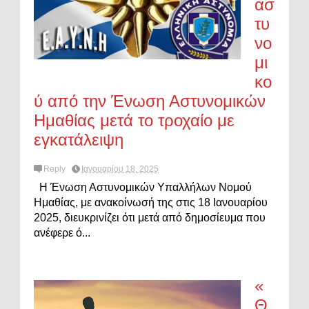
ασ
τυ
νο
μι
κο
ύ από την Ένωση Αστυνομικών
Ημαθίας μετά το τροχαίο με
εγκατάλειψη
Reply
Ιανουαρίου 18, 2025
Η Ένωση Αστυνομικών Υπαλλήλων Νομού
Ημαθίας, με ανακοίνωσή της στις 18 Ιανουαρίου
2025, διευκρινίζει ότι μετά από δημοσίευμα που
ανέφερε ό...
«
Θ