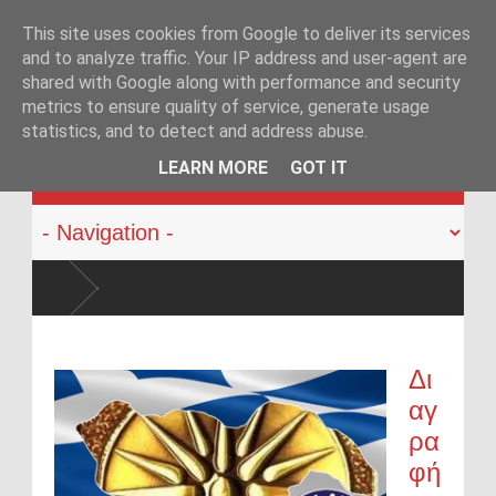
This site uses cookies from Google to deliver its services
and to analyze traffic. Your IP address and user-agent are
shared with Google along with performance and security
metrics to ensure quality of service, generate usage
statistics, and to detect and address abuse.
KATEHACKER
LEARN MORE
GOT IT
Δι
αγ
ρα
φή