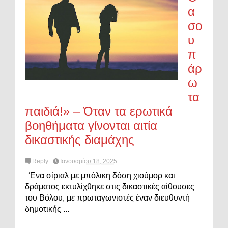
α
σο
υ
π
άρ
ω
τα
παιδιά!» – Όταν τα ερωτικά
βοηθήματα γίνονται αιτία
δικαστικής διαμάχης
Reply
Ιανουαρίου 18, 2025
Ένα σίριαλ με μπόλικη δόση χιούμορ και
δράματος εκτυλίχθηκε στις δικαστικές αίθουσες
του Βόλου, με πρωταγωνιστές έναν διευθυντή
δημοτικής ...