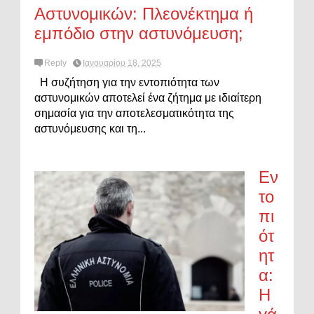
Αστυνομικών: Πλεονέκτημα ή
εμπόδιο στην αστυνόμευση;
Reply
Ιανουαρίου 18, 2025
Η συζήτηση για την εντοπιότητα των
αστυνομικών αποτελεί ένα ζήτημα με ιδιαίτερη
σημασία για την αποτελεσματικότητα της
αστυνόμευσης και τη...
Εν
το
πι
ότ
ητ
α:
Η