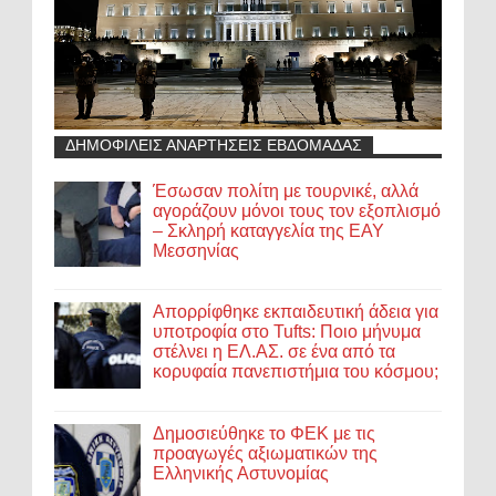
ΔΗΜΟΦΙΛΕΙΣ ΑΝΑΡΤΗΣΕΙΣ ΕΒΔΟΜΑΔΑΣ
Έσωσαν πολίτη με τουρνικέ, αλλά
αγοράζουν μόνοι τους τον εξοπλισμό
– Σκληρή καταγγελία της ΕΑΥ
Μεσσηνίας
Απορρίφθηκε εκπαιδευτική άδεια για
υποτροφία στο Tufts: Ποιο μήνυμα
στέλνει η ΕΛ.ΑΣ. σε ένα από τα
κορυφαία πανεπιστήμια του κόσμου;
Δημοσιεύθηκε το ΦΕΚ με τις
προαγωγές αξιωματικών της
Ελληνικής Αστυνομίας