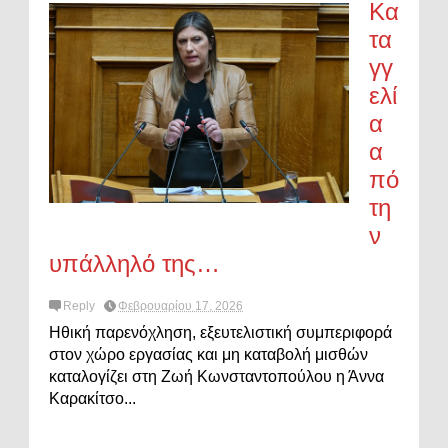
Κα
τα
γγ
ελί
α
α
πό
τη
ν
υπάλληλό της…
Reply
Φεβρουαρίου 17, 2026
Ηθική παρενόχληση, εξευτελιστική συμπεριφορά
στον χώρο εργασίας και μη καταβολή μισθών
καταλογίζει στη Ζωή Κωνσταντοπούλου η Άννα
Καρακίτσο...