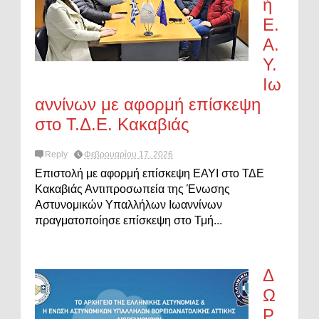
ή
Ε.
Α.
Υ.
Ιω
αννίνων με αφορμή επίσκεψη
στο Τ.Δ.Ε. Κακαβιάς
Reply
Φεβρουαρίου 17, 2026
Επιστολή με αφορμή επίσκεψη ΕΑΥΙ στο ΤΔΕ
Κακαβιάς Αντιπροσωπεία της Ένωσης
Αστυνομικών Υπαλλήλων Ιωαννίνων
πραγματοποίησε επίσκεψη στο Τμή...
Δ
Ω
Ρ