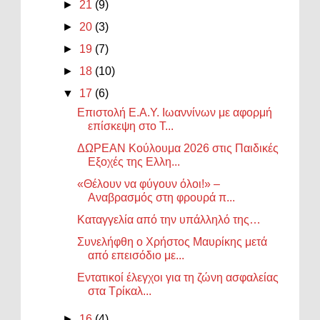
►
21
(9)
►
20
(3)
►
19
(7)
►
18
(10)
▼
17
(6)
Επιστολή Ε.Α.Υ. Ιωαννίνων με αφορμή
επίσκεψη στο Τ...
ΔΩΡΕΑΝ Κούλουμα 2026 στις Παιδικές
Εξοχές της Ελλη...
«Θέλουν να φύγουν όλοι!» –
Αναβρασμός στη φρουρά π...
Καταγγελία από την υπάλληλό της…
Συνελήφθη ο Χρήστος Μαυρίκης μετά
από επεισόδιο με...
Εντατικοί έλεγχοι για τη ζώνη ασφαλείας
στα Τρίκαλ...
►
16
(4)