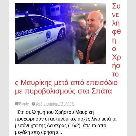
Συ
νε
λή
φθ
η
ο
Χρ
ήσ
το
ς Μαυρίκης μετά από επεισόδιο
με πυροβολισμούς στα Σπάτα
Reply
Φεβρουαρίου 17, 2026
Στη σύλληψη του Χρήστου Μαυρίκη
προχώρησαν οι αστυνομικές αρχές λίγο μετά τα
μεσάνυχτα της Δευτέρας (16/2), έπειτα από
μεγάλη επιχείρηση ε...