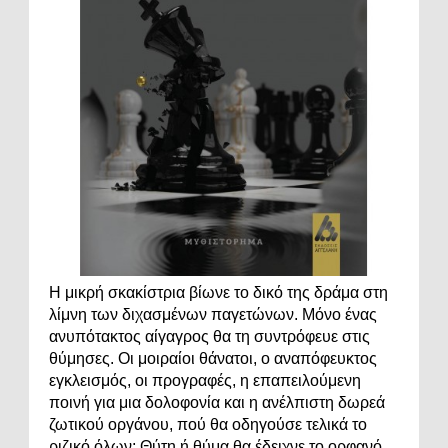
Η μικρή σκακίστρια βίωνε το δικό της δράμα στη
λίμνη των διχασμένων παγετώνων. Μόνο ένας
ανυπότακτος αίγαγρος θα τη συντρόφευε στις
θύμησες. Οι μοιραίοι θάνατοι, ο αναπόφευκτος
εγκλεισμός, οι προγραφές, η επαπειλούμενη
ποινή για μια δολοφονία και η ανέλπιστη δωρεά
ζωτικού οργάνου, πού θα οδηγούσε τελικά το
ριζικό όλων; Θύτη ή θύμα θα έδειχνε το ορφανό