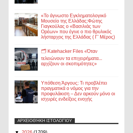
«Το άγνωστο Εγκληματολογικό
Μουσείο της Ελλάδας:Φώτης
Γιαγκούλας ο «Βασιλιάς των
Ορέων» που έγινε ο πιο θρυλικός
λήσταρχος της Ελλάδας ( Γ' Μέρος)
🗂️ Katehacker Files «Όταν
τελειώνουν τα επιχειρήματα...
αρχίζουν οι σκοπιμότητες»
Υπόθεση Άργους: Τι προβλέπει
πραγματικά ο νόμος για την
προφυλάκιση – Δεν αρκούν μόνο οι
ισχυρές ενδείξεις ενοχής
ΑΡΧΕΙΟΘΉΚΗ ΙΣΤΟΛΟΓΊΟΥ
▼
2026
(1709)