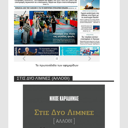
Τα
πρωτοσέλιδα
των
εφημερίδων
ΣΤΙΣ ΔΥΟ ΛΊΜΝΕΣ (ΆΛΛΟΘΙ)