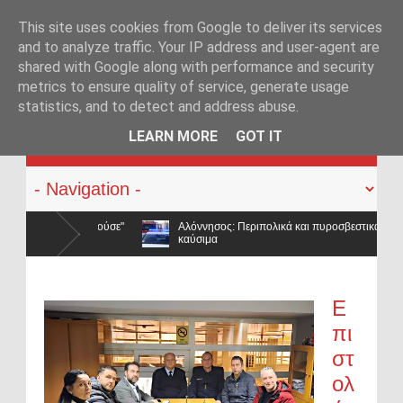
This site uses cookies from Google to deliver its services
and to analyze traffic. Your IP address and user-agent are
shared with Google along with performance and security
metrics to ensure quality of service, generate usage
statistics, and to detect and address abuse.
KATEHACKER
LEARN MORE
GOT IT
Αλόννησος: Περιπολικά και πυροσβεστικά ταξιδεύουν στη Σκόπελο για να βάλουν
καύσιμα
ΑΣ. σε ένα από τα κορυφαία πανεπιστήμια του
Ε
πι
στ
ολ