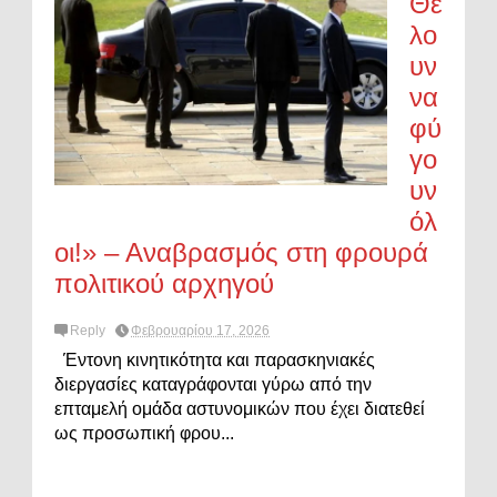
Θέ
λο
υν
να
φύ
γο
υν
όλ
οι!» – Αναβρασμός στη φρουρά
πολιτικού αρχηγού
Reply
Φεβρουαρίου 17, 2026
Έντονη κινητικότητα και παρασκηνιακές
διεργασίες καταγράφονται γύρω από την
επταμελή ομάδα αστυνομικών που έχει διατεθεί
ως προσωπική φρου...