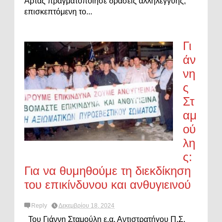
Άρτας πραγματοποίησε δράσεις αλληλεγγύης,
επισκεπτόμενη το...
Γι
άν
νη
ς
Στ
αμ
ού
λη
ς:
Για να θυμηθούμε τη διεκδίκηση
του επικίνδυνου και ανθυγιεινού
Reply
Δεκεμβρίου 18, 2024
Του Γιάννη Σταμούλη ε.α. Αντιστρατήγου Π.Σ.