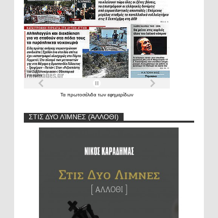
Τα
πρωτοσέλιδα
των
εφημερίδων
ΣΤΙΣ ΔΥΟ ΛΊΜΝΕΣ (ΆΛΛΟΘΙ)