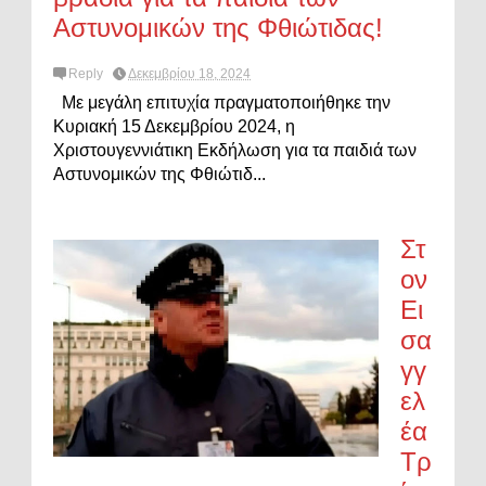
Αστυνομικών της Φθιώτιδας!
Reply
Δεκεμβρίου 18, 2024
Με μεγάλη επιτυχία πραγματοποιήθηκε την
Κυριακή 15 Δεκεμβρίου 2024, η
Χριστουγεννιάτικη Εκδήλωση για τα παιδιά των
Αστυνομικών της Φθιώτιδ...
Στ
ον
Ει
σα
γγ
ελ
έα
Τρ