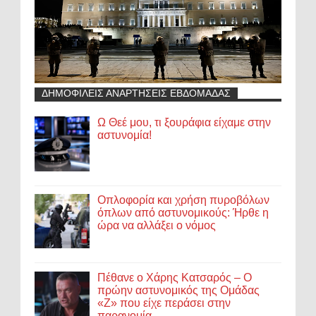
ΔΗΜΟΦΙΛΕΙΣ ΑΝΑΡΤΗΣΕΙΣ ΕΒΔΟΜΑΔΑΣ
Ω Θεέ μου, τι ξουράφια είχαμε στην
αστυνομία!
Οπλοφορία και χρήση πυροβόλων
όπλων από αστυνομικούς: Ήρθε η
ώρα να αλλάξει ο νόμος
Πέθανε ο Χάρης Κατσαρός – Ο
πρώην αστυνομικός της Ομάδας
«Ζ» που είχε περάσει στην
παρανομία