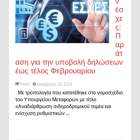
ν
έσ
χε
ς:
Π
αρ
άτ
αση για την υποβολή δηλώσεων
έως τέλος Φεβρουαρίου
Reply
Δεκεμβρίου 18, 2024
Με τροπολογία που κατατέθηκε στο νομοσχέδιο
του Υπουργείου Μεταφορών με τίτλο
«Αναδιάρθρωση σιδηροδρομικού τομέα και
ενίσχυση ρυθμιστικών ...