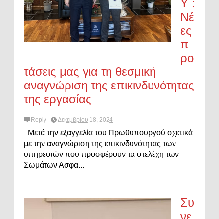
Υ :
Νέ
ες
π
ρο
τάσεις μας για τη θεσμική
αναγνώριση της επικινδυνότητας
της εργασίας
Reply
Δεκεμβρίου 18, 2024
Μετά την εξαγγελία του Πρωθυπουργού σχετικά
με την αναγνώριση της επικινδυνότητας των
υπηρεσιών που προσφέρουν τα στελέχη των
Σωμάτων Ασφα...
Συ
νε