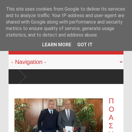
This site uses cookies from Google to deliver its services
and to analyze traffic. Your IP address and user-agent are
shared with Google along with performance and security
metrics to ensure quality of service, generate usage
statistics, and to detect and address abuse.
KATEHACKER
LEARN MORE
GOT IT
«Η Ελλάδα δεν είναι μόνο η Αθήνα»: Η
περιφέρεια»
Στα άκρα οι αστυνομικοί των Ιωαννίνων:
Αθήνα»
Π
Ο
Α
Σ