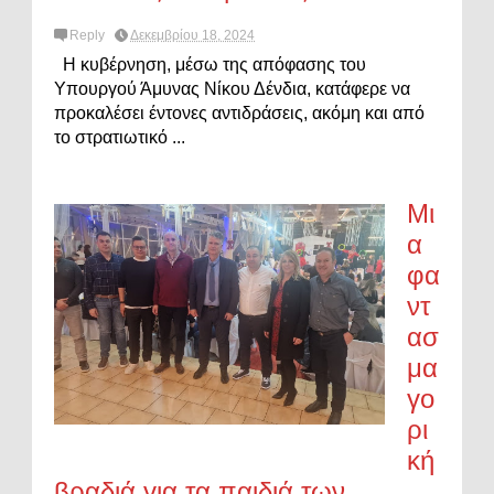
Reply
Δεκεμβρίου 18, 2024
Η κυβέρνηση, μέσω της απόφασης του
Υπουργού Άμυνας Νίκου Δένδια, κατάφερε να
προκαλέσει έντονες αντιδράσεις, ακόμη και από
το στρατιωτικό ...
Μι
α
φα
ντ
ασ
μα
γο
ρι
κή
βραδιά για τα παιδιά των