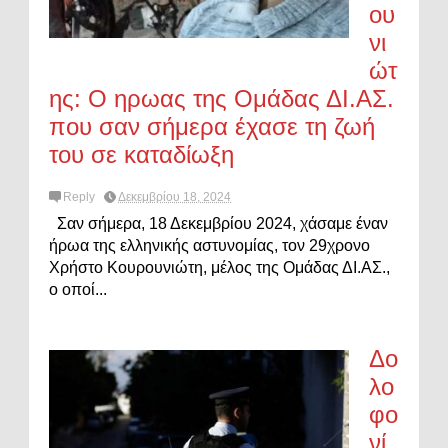
ου
νι
ώτ
ης: Ο ηρωας της Ομάδας ΔΙ.ΑΣ.
που σαν σήμερα έχασε τη ζωή
του σε καταδίωξη
Reply
Δεκεμβρίου 18, 2024
Σαν σήμερα, 18 Δεκεμβρίου 2024, χάσαμε έναν
ήρωα της ελληνικής αστυνομίας, τον 29χρονο
Χρήστο Κουρουνιώτη, μέλος της Ομάδας ΔΙ.ΑΣ.,
ο οποί...
Δο
λο
φο
νί