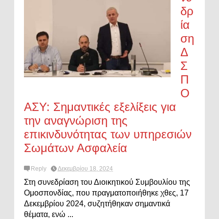
δρ
ία
ση
Δ
Σ
Π
Ο
ΑΣΥ: Σημαντικές εξελίξεις για
την αναγνώριση της
επικινδυνότητας των υπηρεσιών
Σωμάτων Ασφαλεία
Reply
Δεκεμβρίου 18, 2024
Στη συνεδρίαση του Διοικητικού Συμβουλίου της
Ομοσπονδίας, που πραγματοποιήθηκε χθες, 17
Δεκεμβρίου 2024, συζητήθηκαν σημαντικά
θέματα, ενώ ...