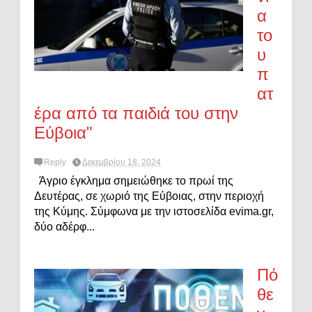
α
το
υ
π
ατ
έρα από τα παιδιά του στην
Εύβοια"
Reply
Δεκεμβρίου 18, 2024
Άγριο έγκλημα σημειώθηκε το πρωί της
Δευτέρας, σε χωριό της Εύβοιας, στην περιοχή
της Κύμης. Σύμφωνα με την ιστοσελίδα evima.gr,
δύο αδέρφ...
Πό
θε