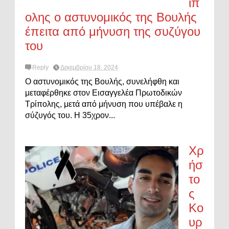
ίπ
ολης ο αστυνομικός της Βουλής
έπειτα από μήνυση της συζύγου
του
Reply
Δεκεμβρίου 18, 2024
Ο αστυνομικός της Βουλής, συνελήφθη και
μεταφέρθηκε στον Εισαγγελέα Πρωτοδικών
Τρίπολης, μετά από μήνυση που υπέβαλε η
σύζυγός του. Η 35χρον...
Χρ
ήσ
το
ς
Κο
υρ