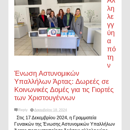
Αλ
λη
λε
γγ
ύη
α
πό
τη
ν
Ένωση Αστυνομικών
Υπαλλήλων Άρτας: Δωρεές σε
Κοινωνικές Δομές για τις Γιορτές
των Χριστουγέννων
Reply
Δεκεμβρίου 18, 2024
Στις 17 Δεκεμβρίου 2024, η Γραμματεία
Γυναικών της Ένωσης Αστυνομικών Υπαλλήλων