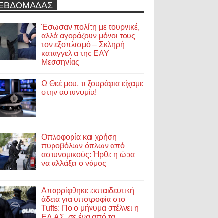
ΕΒΔΟΜΑΔΑΣ
Έσωσαν πολίτη με τουρνικέ,
αλλά αγοράζουν μόνοι τους
τον εξοπλισμό – Σκληρή
καταγγελία της ΕΑΥ
Μεσσηνίας
Ω Θεέ μου, τι ξουράφια είχαμε
στην αστυνομία!
Οπλοφορία και χρήση
πυροβόλων όπλων από
αστυνομικούς: Ήρθε η ώρα
να αλλάξει ο νόμος
Απορρίφθηκε εκπαιδευτική
άδεια για υποτροφία στο
Tufts: Ποιο μήνυμα στέλνει η
ΕΛ.ΑΣ. σε ένα από τα