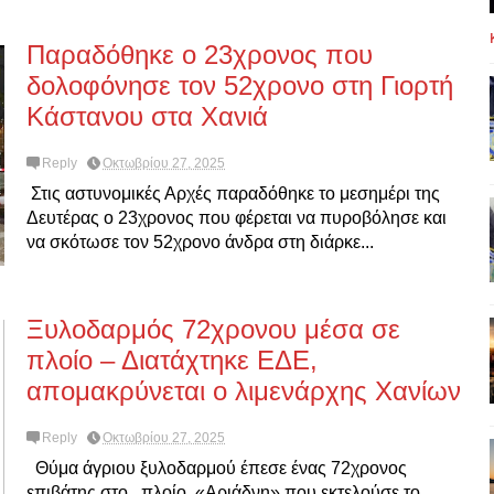
Παραδόθηκε ο 23χρονος που
δολοφόνησε τον 52χρονο στη Γιορτή
Κάστανου στα Χανιά
Reply
Οκτωβρίου 27, 2025
Στις αστυνομικές Αρχές παραδόθηκε το μεσημέρι της
Δευτέρας ο 23χρονος που φέρεται να πυροβόλησε και
να σκότωσε τον 52χρονο άνδρα στη διάρκε...
Ξυλοδαρμός 72χρονου μέσα σε
πλοίο – Διατάχτηκε ΕΔΕ,
απομακρύνεται ο λιμενάρχης Χανίων
Reply
Οκτωβρίου 27, 2025
Θύμα άγριου ξυλοδαρμού έπεσε ένας 72χρονος
επιβάτης στο πλοίο «Αριάδνη» που εκτελούσε το