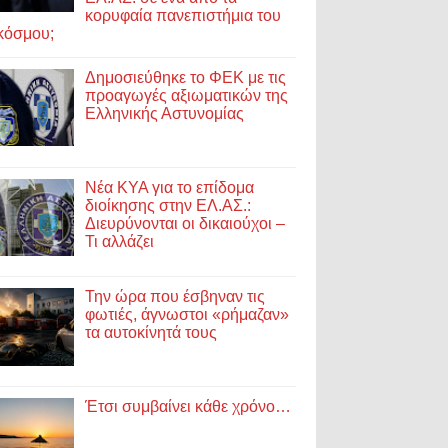
κορυφαία πανεπιστήμια του
κόσμου;
Δημοσιεύθηκε το ΦΕΚ με τις
προαγωγές αξιωματικών της
Ελληνικής Αστυνομίας
Νέα ΚΥΑ για το επίδομα
διοίκησης στην ΕΛ.ΑΣ.:
Διευρύνονται οι δικαιούχοι –
Τι αλλάζει
Την ώρα που έσβηναν τις
φωτιές, άγνωστοι «ρήμαζαν»
τα αυτοκίνητά τους
Έτσι συμβαίνει κάθε χρόνο…