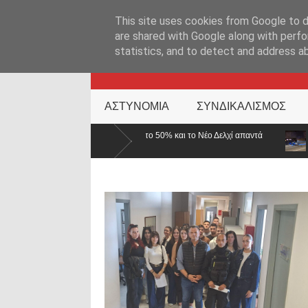
ΑΡΧΙΚΉ ΣΕΛΊΔΑ
ΕΛΛΑΔΑ
ΕΠΙΚΑΙΡΟΤΗΤΑ
ΕΠΙΚΟΙΝΩΝ
This site uses cookies from Google to de
are shared with Google along with perfo
statistics, and to detect and address a
KATEHACKER
ΑΣΤΥΝΟΜΙΑ
ΣΥΝΔΙΚΑΛΙΣΜΟΣ
 στο 50% και το Νέο Δελχί απαντά
Τροχαίο με δύο τραυματίες αστυνομ
αναστροφή