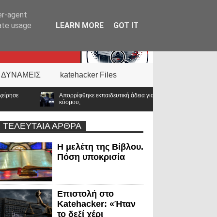
er-agent
rate usage
LEARN MORE
GOT IT
 ΔΥΝΑΜΕΙΣ
katehacker Files
κπαιδευτική άδεια για υποτροφία στο Tufts: Ποιο μήνυμα στέλνει η ΕΛ.ΑΣ. σε ένα 
ΤΕΛΕΥΤΑΙΑ ΑΡΘΡΑ
Η μελέτη της Βίβλου.
Πόση υποκρισία
Επιστολή στο
Katehacker: «Ήταν
το δεξί χέρι