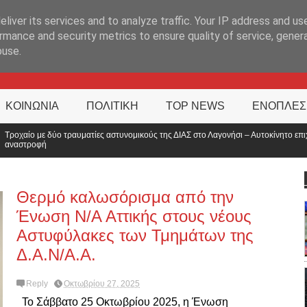
ΊΑ
liver its services and to analyze traffic. Your IP address and us
rmance and security metrics to ensure quality of service, gene
buse.
ΚΟΙΝΩΝΙΑ
ΠΟΛΙΤΙΚΗ
TOP NEWS
ΕΝΟΠΛΕΣ
ικούς της ΔΙΑΣ στο Λαγονήσι – Αυτοκίνητο επιχείρησε
Απορρίφθηκε ε
κόσμου;
Θερμό καλωσόρισμα από την
Ένωση Ν/Α Αττικής στους νέους
Αστυφύλακες των Τμημάτων της
Δ.Α.Ν/Α.Α.
Reply
Οκτωβρίου 27, 2025
Το Σάββατο 25 Οκτωβρίου 2025, η Ένωση