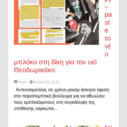
–
pa
st
e
το
νέ
ο
μπλόκο στη δίκη για τον υιό
Θεοδωρικάκο
Reply
Ιουλίου 06, 2026
Αντεισαγγελέας σε χρόνο-ρεκόρ άσκησε έφεση
στο παραπεμπτικό βούλευμα για να αθωώσει
τους εμπλεκόμενους στη συγκάλυψη της
υπόθεσης ναρκωτικ...