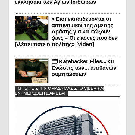
εκκλησάκι των Αγίων Ισιδώρων
«Έτσι εκπαιδεύονται οι
αστυνομικοί της Άμεσης
Δράσης για να σώζουν
ζωές – Οι εικόνες που δεν
βλέπει ποτέ ο πολίτης» [video]
🗂️ Katehacker Files... Οι
Ενώσεις των... απίθανων
συμπτώσεων
ΜΠΕΊΤΕ ΣΤΗΝ ΟΜΆΔΑ ΜΑΣ ΣΤΟ VIBER ΚΑΙ
ΕΝΗΜΕΡΩΘΕΊΤΕ ΆΜΕΣΑ!