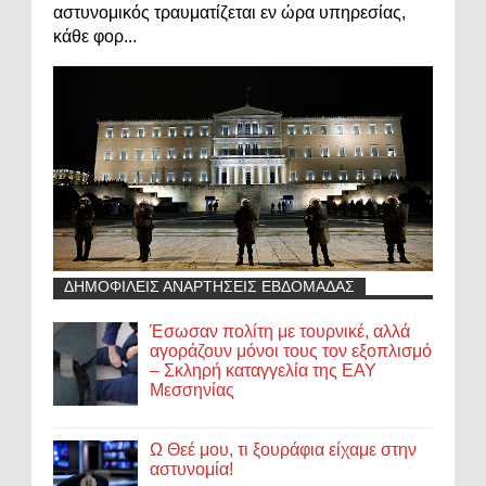
αστυνομικός τραυματίζεται εν ώρα υπηρεσίας,
κάθε φορ...
ΔΗΜΟΦΙΛΕΙΣ ΑΝΑΡΤΗΣΕΙΣ ΕΒΔΟΜΑΔΑΣ
Έσωσαν πολίτη με τουρνικέ, αλλά
αγοράζουν μόνοι τους τον εξοπλισμό
– Σκληρή καταγγελία της ΕΑΥ
Μεσσηνίας
Ω Θεέ μου, τι ξουράφια είχαμε στην
αστυνομία!