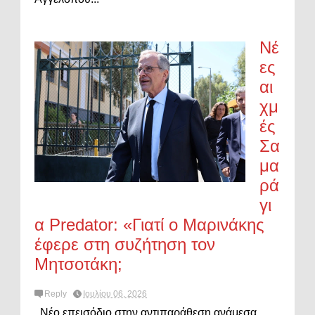
Νέ
ες
αι
χμ
ές
Σα
μα
ρά
γι
α Predator: «Γιατί ο Μαρινάκης
έφερε στη συζήτηση τον
Μητσοτάκη;
Reply
Ιουλίου 06, 2026
Νέο επεισόδιο στην αντιπαράθεση ανάμεσα