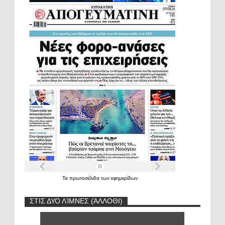
Τα
πρωτοσέλιδα
των
εφημερίδων
ΣΤΙΣ ΔΥΟ ΛΊΜΝΕΣ (ΆΛΛΟΘΙ)