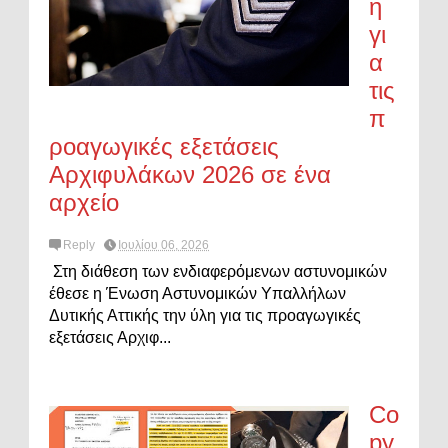
η
γι
α
τις
π
ροαγωγικές εξετάσεις
Αρχιφυλάκων 2026 σε ένα
αρχείο
Reply
Ιουλίου 06, 2026
Στη διάθεση των ενδιαφερόμενων αστυνομικών
έθεσε η Ένωση Αστυνομικών Υπαλλήλων
Δυτικής Αττικής την ύλη για τις προαγωγικές
εξετάσεις Αρχιφ...
Co
py