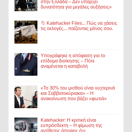
στην Ελλάδα – Δεν υπάρχει
δυνατότητα για μεγάλες αυξήσεις»
📁 Katehacker Files... Πώς να χάσεις
τις εκλογές... παίζοντας μόνος σου.
Υπογράφηκε η απόφαση για το
επίδομα διοίκησης – Πότε
αναμένεται η καταβολή
«Το 30% του μισθού είναι νυχτερινά
και Σαββατοκύριακα» – Η
ανακοίνωση που βάζει «φωτιά»
Katehacker: Η κριτική είναι
ευπρόσδεκτη – Η φίμωση της
αντίθετης άποψης όχι