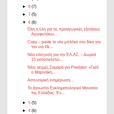
►
8
(7)
►
7
(5)
▼
6
(6)
Όλη η ύλη για τις προαγωγικές εξετάσεις
Αρχιφυλάκω...
Copy – paste το νέο μπλόκο στη δίκη για
τον υιό Θε...
Νέα ενίσχυση για την ΕΛ.ΑΣ. – Δωρεά
15 μοτοσικλετώ...
Νέες αιχμές Σαμαρά για Predator: «Γιατί
ο Μαρινάκη...
Αστυνομική ενημέρωση…
Το άγνωστο Εγκληματολογικό Μουσείο
της Ελλάδας: Έν...
►
5
(5)
►
4
(6)