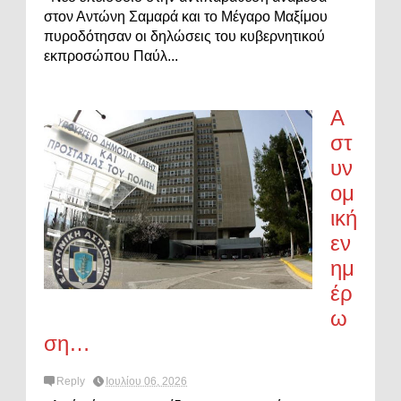
στον Αντώνη Σαμαρά και το Μέγαρο Μαξίμου
πυροδότησαν οι δηλώσεις του κυβερνητικού
εκπροσώπου Παύλ...
Α
στ
υν
ομ
ική
εν
ημ
έρ
ω
ση…
Reply
Ιουλίου 06, 2026