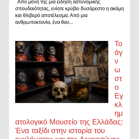
Από μόνη της μια είδηση αστυνομικής
σπουδαιότητας, ενίοτε κρύβει δυσάρεστο η ακόμη
και θλιβερό αποτέλεσμα. Από μια
ανθρωποκτονία, ένα θαν...
Το
άγ
ν
ω
στ
ο
Εγ
κλ
ημ
ατολογικό Μουσείο της Ελλάδας:
Ένα ταξίδι στην ιστορία του