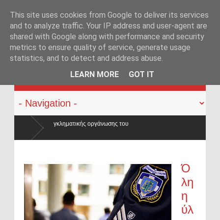
This site uses cookies from Google to deliver its services
and to analyze traffic. Your IP address and user-agent are
shared with Google along with performance and security
metrics to ensure quality of service, generate usage
statistics, and to detect and address abuse.
KATEHACKER
LEARN MORE
GOT IT
γάνωσης του
Ό
λη
η
ύλ