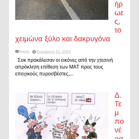
ήρ
ωε
ς,
το
χειμώνα ξύλο και δακρυγόνα
Reply
Νοεμβρίου 01, 2024
Σoκ προκάλεσαν οι εικόνες από την χτεσινή
απρόκλητη επίθεση των ΜΑΤ προς τους
εποχικούς πυροσβέστες,...
Δ.
Τε
μ
πο
νέ
ρα