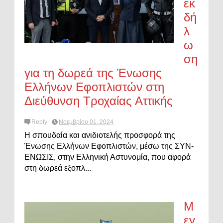
εκ
δή
λ
ω
ση
για τη δωρεά της Ένωσης
Ελλήνων Εφοπλιστών στη
Διεύθυνση Τροχαίας Αττικής
Reply
Νοεμβρίου 01, 2024
Η σπουδαία και ανιδιοτελής προσφορά της
Ένωσης Ελλήνων Εφοπλιστών, μέσω της ΣΥΝ-
ΕΝΩΣΙΣ, στην Ελληνική Αστυνομία, που αφορά
στη δωρεά εξοπλ...
Μ
εγ