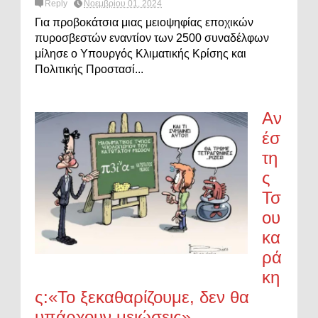
Reply
Νοεμβρίου 01, 2024
Για προβοκάτσια μιας μειοψηφίας εποχικών
πυροσβεστών εναντίον των 2500 συναδέλφων
μίλησε ο Υπουργός Κλιματικής Κρίσης και
Πολιτικής Προστασί...
Αν
έσ
τη
ς
Τσ
ου
κα
ρά
κη
ς:«Το ξεκαθαρίζουμε, δεν θα
υπάρχουν μειώσεις».