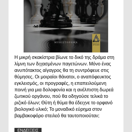
Η μικρή σκακίστρια βίωνε το δικό της δράμα στη
λίμνη των διχασμένων παγετώνων. Μόνο ένας
ανυπότακτος αίγαγρος θα τη συντρόφευε στις
θύμησες. Οι μοιραίοι θάνατοι, ο αναπόφευκτος
εγκλεισμός, οι προγραφές, η επαπειλούμενη
ποινή για μια δολοφονία και η ανέλπιστη δωρεά
ζωτικού οργάνου, πού θα οδηγούσε τελικά το
ριζικό όλων; Θύτη ή θύμα θα έδειχνε το ορφανό
βιολογικό υλικό; Το μοναδικό εύρημα στον
βαμβακοφόρο στειλεό θα ταυτοποιούταν;
ΕΝΔΕΙΞΕΙΣ