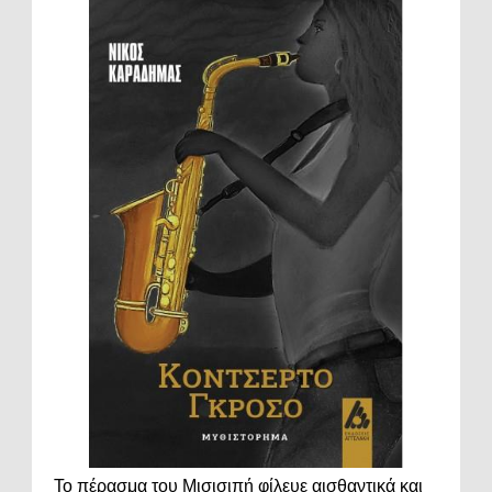
Το πέρασμα του Μισισιπή φίλευε αισθαντικά και