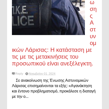
ω
ση
ς
Α
στ
υν
ομ
ικών Λάρισας: Η κατάσταση με
τις με τις μετακινήσεις του
προσωπικού είναι ανεξέλεγκτη.
Reply
Νοεμβρίου 01, 2024
Σε ανακοίνωση της Ένωσης Αστυνομικών
Λάρισας επισημαίνονται τα εξής: «Αγανάκτηση
και έντονο προβληματισμό, προκάλεσε η διαταγή
με την ο...