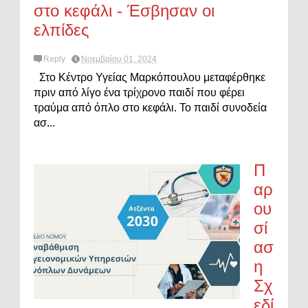
στο κεφάλι - Έσβησαν οι
ελπίδες
Reply
Νοεμβρίου 01, 2024
Στο Κέντρο Υγείας Μαρκόπουλου μεταφέρθηκε
πριν από λίγο ένα τρίχρονο παιδί που φέρει
τραύμα από όπλο στο κεφάλι. Το παιδί συνοδεία
ασ...
Π
αρ
ου
σί
ασ
η
Σχ
εδί