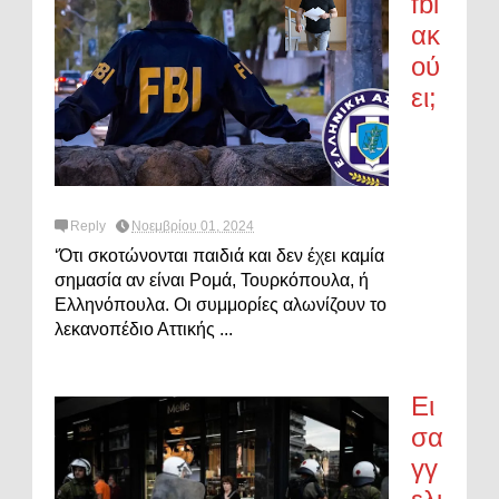
fbi
ακ
ού
ει;
Reply
Νοεμβρίου 01, 2024
‘Ότι σκοτώνονται παιδιά και δεν έχει καμία
σημασία αν είναι Ρομά, Τουρκόπουλα, ή
Ελληνόπουλα. Οι συμμορίες αλωνίζουν το
λεκανοπέδιο Αττικής ...
Ει
σα
γγ