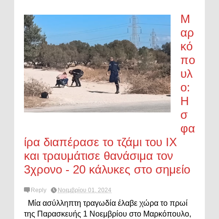
Μ
αρ
κό
πο
υλ
ο:
Η
σ
φα
ίρα διαπέρασε το τζάμι του ΙΧ
και τραυμάτισε θανάσιμα τον
3χρονο - 20 κάλυκες στο σημείο
Reply
Νοεμβρίου 01, 2024
Μία ασύλληπτη τραγωδία έλαβε χώρα το πρωί
της Παρασκευής 1 Νοεμβρίου στο Μαρκόπουλο,