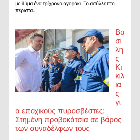
με θύμα ένα τρίχρονο αγοράκι. Το ασύλληπτο
περιστα...
Βα
σί
λη
ς
Κι
κίλ
ια
ς
γι
α εποχικούς πυροσβέστες:
Στημένη προβοκάτσια σε βάρος
των συναδέλφων τους