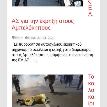
ς
Ε
Λ.
ΑΣ για την έκρηξη στους
Αμπελόκηπους
Reply
Νοεμβρίου 01, 2024
Σε πυροδότηση αυτοσχέδιου εκρηκτικού
μηχανισμού οφείλεται η έκρηξη στο διαμέρισμα
στους Αμπελόκηπους, σύμφωνα με ανακοίνωση
της ΕΛ.ΑΣ. ...
Το
κα
λο
κα
ίρι