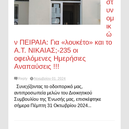
στ
υν
ομ
ικ
ώ
ν ΠΕΙΡΑΙΑ: Για «λουκέτο» και το
Α.Τ. ΝΙΚΑΙΑΣ;-235 οι
οφειλόμενες Ημερήσιες
Αναπαύσεις !!!
Reply
Νοεμβρίου 01, 2024
Συνεχίζοντας το οδοιπορικό μας,
αντιπροσωπεία μελών του Διοικητικού
Συμβουλίου της Ένωσής μας, επισκέφτηκε
σήμερα Πέμπτη 31 Οκτωβρίου 2024...