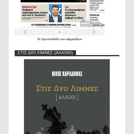
Τα
πρωτοσέλιδα
των
εφημερίδων
ΣΤΙΣ ΔΥΟ ΛΊΜΝΕΣ (ΆΛΛΟΘΙ)