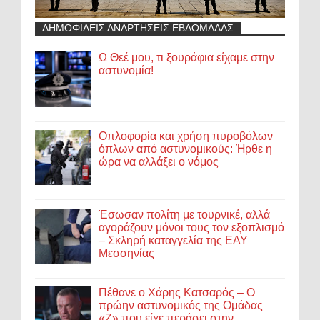
ΔΗΜΟΦΙΛΕΙΣ ΑΝΑΡΤΗΣΕΙΣ ΕΒΔΟΜΑΔΑΣ
Ω Θεέ μου, τι ξουράφια είχαμε στην
αστυνομία!
Οπλοφορία και χρήση πυροβόλων
όπλων από αστυνομικούς: Ήρθε η
ώρα να αλλάξει ο νόμος
Έσωσαν πολίτη με τουρνικέ, αλλά
αγοράζουν μόνοι τους τον εξοπλισμό
– Σκληρή καταγγελία της ΕΑΥ
Μεσσηνίας
Πέθανε ο Χάρης Κατσαρός – Ο
πρώην αστυνομικός της Ομάδας
«Ζ» που είχε περάσει στην