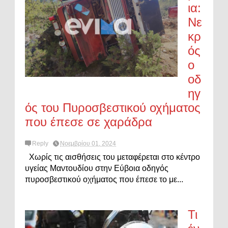
ια:
Νε
κρ
ός
ο
οδ
ηγ
ός του Πυροσβεστικού οχήματος
που έπεσε σε χαράδρα
Reply
Νοεμβρίου 01, 2024
Χωρίς τις αισθήσεις του μεταφέρεται στο κέντρο
υγείας Μαντουδίου στην Εύβοια οδηγός
πυροσβεστικού οχήματος που έπεσε το με...
Τι