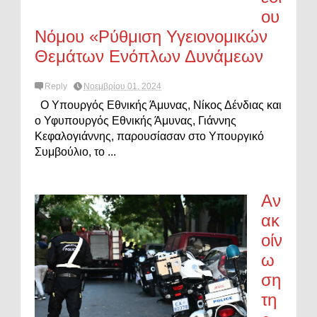
ου
Νόμου «Ρύθμιση Υγειονομικών
Θεμάτων Ενόπλων Δυνάμεων
Reply
Νοεμβρίου 01, 2024
Ο Υπουργός Εθνικής Άμυνας, Νίκος Δένδιας και
ο Υφυπουργός Εθνικής Άμυνας, Γιάννης
Κεφαλογιάννης, παρουσίασαν στο Υπουργικό
Συμβούλιο, το ...
Αν
ακ
οίν
ω
ση
τη