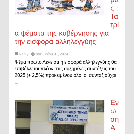
ς :
Τα
τρί
α ψέματα της κυβέρνησης για
την εισφορά αλληλεγγύης
Reply
Νοεμβρίου 01, 2024
Ψέμα πρώτο Λένε ότι η εισφορά αλληλεγγύης θα
επιβάλλεται πλέον στις αυξημένες συντάξεις του
2025 (+ 2,5%) προκειμένου όλοι οι συνταξιούχοι,
...
Εν
ω
ση
Α