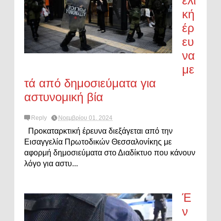
ελι
κή
έρ
ευ
να
με
τά από δημοσιεύματα για
αστυνομική βία
Reply
Νοεμβρίου 01, 2024
Προκαταρκτική έρευνα διεξάγεται από την
Εισαγγελία Πρωτοδικών Θεσσαλονίκης με
αφορμή δημοσιεύματα στο Διαδίκτυο που κάνουν
λόγο για αστυ...
Έ
ν