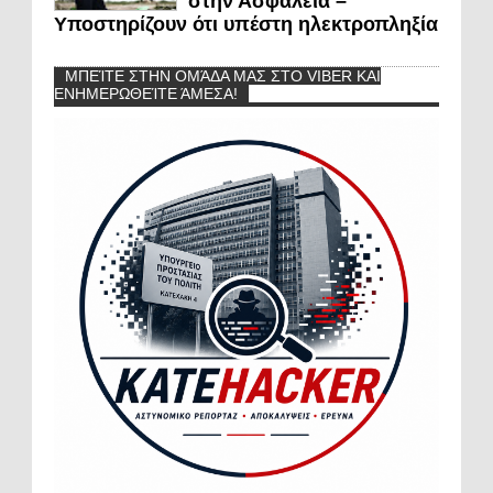
στην Ασφάλεια –
Υποστηρίζουν ότι υπέστη ηλεκτροπληξία
ΜΠΕΊΤΕ ΣΤΗΝ ΟΜΆΔΑ ΜΑΣ ΣΤΟ VIBER ΚΑΙ
ΕΝΗΜΕΡΩΘΕΊΤΕ ΆΜΕΣΑ!