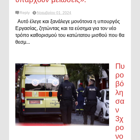
Reply
Νοεμβρίου 01, 2024
Αυτό έλεγε και ξανάλεγε μονότονα η υπουργός
Εργασίας, ζητώντας και τα εύσημα για τον νέο
τρόπο καθορισμού του κατώτατου μισθού που θα
θεσμ...
Πυ
ρο
βό
λη
σα
ν
3χ
ρο
νο