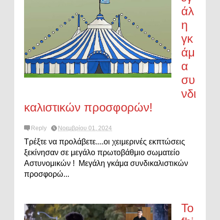
άλ
η
γκ
άμ
α
συ
νδι
καλιστικών προσφορών!
Reply
Νοεμβρίου 01, 2024
Τρέξτε να προλάβετε....οι χειμερινές εκπτώσεις
ξεκίνησαν σε μεγάλο πρωτοβάθμιο σωματείο
Αστυνομικών ! Μεγάλη γκάμα συνδικαλιστικών
προσφορώ...
Το