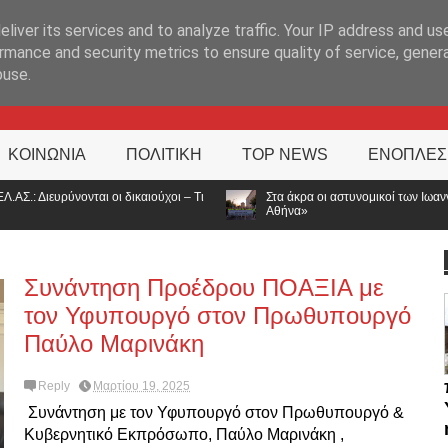
ΊΑ
liver its services and to analyze traffic. Your IP address and us
rmance and security metrics to ensure quality of service, gene
buse.
ΚΟΙΝΩΝΙΑ
ΠΟΛΙΤΙΚΗ
TOP NEWS
ΕΝΟΠΛΕΣ
Στα άκρα οι αστυνομικοί των Ιωαννίνων: Συμβολική διαμαρτυρία για τις απο
Αθήνα»
Συνάντηση Προέδρου ΠΟΑΞΙΑ με
τον Υφυπουργό στον Πρωθυπουργό
Παύλο Μαρινάκη
Reply
Μαρτίου 19, 2025
Συνάντηση με τον Υφυπουργό στον Πρωθυπουργό &
Κυβερνητικό Εκπρόσωπο, Παύλο Μαρινάκη ,