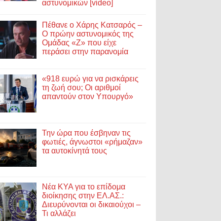
αστυνομικών [video]
Πέθανε ο Χάρης Κατσαρός –
Ο πρώην αστυνομικός της
Ομάδας «Ζ» που είχε
περάσει στην παρανομία
«918 ευρώ για να ρισκάρεις
τη ζωή σου; Οι αριθμοί
απαντούν στον Υπουργό»
Την ώρα που έσβηναν τις
φωτιές, άγνωστοι «ρήμαζαν»
τα αυτοκίνητά τους
Νέα ΚΥΑ για το επίδομα
διοίκησης στην ΕΛ.ΑΣ.:
Διευρύνονται οι δικαιούχοι –
Τι αλλάζει