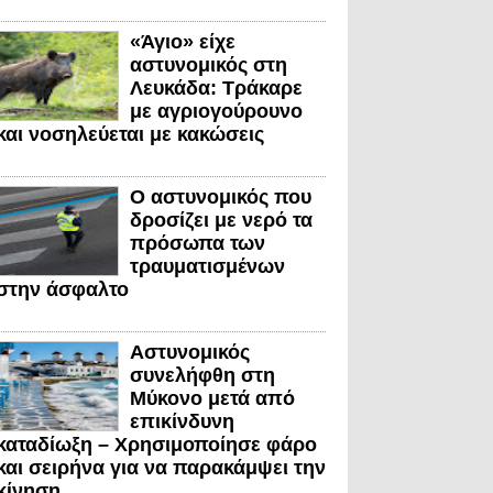
«Άγιο» είχε
αστυνομικός στη
Λευκάδα: Τράκαρε
με αγριογούρουνο
και νοσηλεύεται με κακώσεις
Ο αστυνομικός που
δροσίζει με νερό τα
πρόσωπα των
τραυματισμένων
στην άσφαλτο
Αστυνομικός
συνελήφθη στη
Μύκονο μετά από
επικίνδυνη
καταδίωξη – Χρησιμοποίησε φάρο
και σειρήνα για να παρακάμψει την
κίνηση