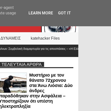
er-agent
rate usage
LEARN MORE
GOT IT
 ΔΥΝΑΜΕΙΣ
katehacker Files
σπάσεις – «Η Ελλάδα δεν είναι μόνο η
Νέα ΚΥΑ για το επίδομα των «πρώτω
προϋπολογισμός
ΤΕΛΕΥΤΑΙΑ ΑΡΘΡΑ
Μυστήριο με τον
θάνατο 72χρονου
στα Άνω Λιόσια: Δύο
άνδρες
παραδόθηκαν στην Ασφάλεια –
Υποστηρίζουν ότι υπέστη
ηλεκτροπληξία