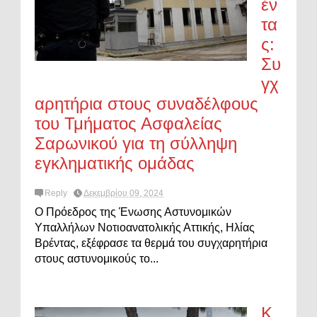
έν
τα
ς:
Συ
γχ
αρητήρια στους συναδέλφους
του Τμήματος Ασφαλείας
Σαρωνικού για τη σύλληψη
εγκληματικής ομάδας
Reply
Δεκεμβρίου 09, 2024
Ο Πρόεδρος της Ένωσης Αστυνομικών
Υπαλλήλων Νοτιοανατολικής Αττικής, Ηλίας
Βρέντας, εξέφρασε τα θερμά του συγχαρητήρια
στους αστυνομικούς το...
Κ.