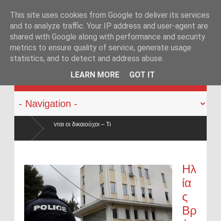
This site uses cookies from Google to deliver its services
and to analyze traffic. Your IP address and user-agent are
shared with Google along with performance and security
metrics to ensure quality of service, generate usage
statistics, and to detect and address abuse.
KATEHACKER
LEARN MORE
GOT IT
Οπλοφορία και χρήση πυροβόλων όπλων από αστυνομικούς: Ή
ο νόμος
Ηλ
ία
ς
Βρ