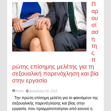
Π
αρ
ου
σί
ασ
η
τη
ς
π
ρώτης επίσημης μελέτης για τη
σεξουαλική παρενόχληση και βία
στην εργασία
Reply
Δεκεμβρίου 09, 2024
Την πρώτη επίσημη μελέτη για το φαινόμενο της
σεξουαλικής παρενόχλησης και βίας στην
εργασία. που πραγματοποίησαν από κοινού η