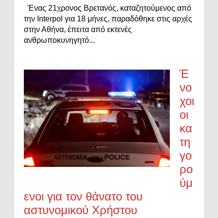
Ένας 21χρονος Βρετανός, καταζητούμενος από
την Interpol για 18 μήνες, παραδόθηκε στις αρχές
στην Αθήνα, έπειτα από εκτενές
ανθρωποκυνηγητό...
Έ
νο
χοι
οι
κα
τη
γο
ρο
ύμ
ενοι για τον θάνατο του
αστυνομικού Χρήστου