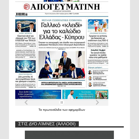
Τα
πρωτοσέλιδα
των
εφημερίδων
ΣΤΙΣ ΔΥΟ ΛΊΜΝΕΣ (ΆΛΛΟΘΙ)