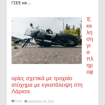
ΓΣΕΕ και ...
Έ
κκ
λη
ση
γι
α
πλ
ηρ
οφ
ορίες σχετικά με τροχαίο
ατύχημα με εγκατάλειψη στη
Λάρισα
Reply
Δεκεμβρίου 09, 2024