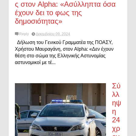
ς στον Alpha: «Ασύλληπτα όσα
έχουν δει το φως της
δημοσιότητας»
Reply
Δεκεμβρίου 09, 2024
Δήλωση του Γενικού Γραμματέα της ΠΟΑΣΥ,
Χρήστου Μαυραγάνη, στον Alpha: «Δεν έχουν
θέση στο σώμα της Ελληνικής Αστυνομίας
αστυνομικοί με τέ...
Σύ
λλ
ηψ
η
24
χρ