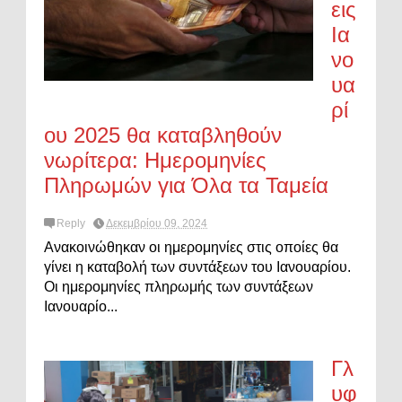
εις
Ια
νο
υα
ρί
ου 2025 θα καταβληθούν
νωρίτερα: Ημερομηνίες
Πληρωμών για Όλα τα Ταμεία
Reply
Δεκεμβρίου 09, 2024
Ανακοινώθηκαν οι ημερομηνίες στις οποίες θα
γίνει η καταβολή των συντάξεων του Ιανουαρίου.
Οι ημερομηνίες πληρωμής των συντάξεων
Ιανουαρίο...
Γλ
υφ