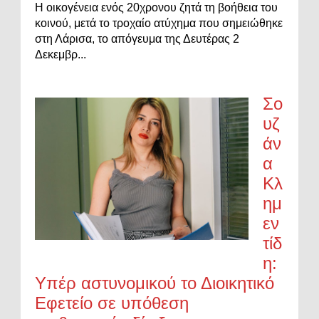
Η οικογένεια ενός 20χρονου ζητά τη βοήθεια του
κοινού, μετά το τροχαίο ατύχημα που σημειώθηκε
στη Λάρισα, το απόγευμα της Δευτέρας 2
Δεκεμβρ...
Σο
υζ
άν
α
Κλ
ημ
εν
τίδ
η:
Υπέρ αστυνομικού το Διοικητικό
Εφετείο σε υπόθεση