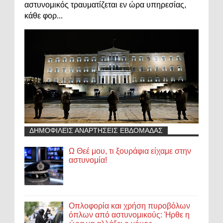
αστυνομικός τραυματίζεται εν ώρα υπηρεσίας,
κάθε φορ...
ΔΗΜΟΦΙΛΕΙΣ ΑΝΑΡΤΗΣΕΙΣ ΕΒΔΟΜΑΔΑΣ
Ω Θεέ μου, τι ξουράφια είχαμε στην
αστυνομία!
Οπλοφορία και χρήση πυροβόλων
όπλων από αστυνομικούς: Ήρθε η