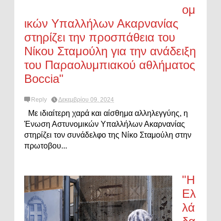
ομ
ικών Υπαλλήλων Ακαρνανίας
στηρίζει την προσπάθεια του
Νίκου Σταμούλη για την ανάδειξη
του Παραολυμπιακού αθλήματος
Boccia"
Reply
Δεκεμβρίου 09, 2024
Με ιδιαίτερη χαρά και αίσθημα αλληλεγγύης, η
Ένωση Αστυνομικών Υπαλλήλων Ακαρνανίας
στηρίζει τον συνάδελφο της Νίκο Σταμούλη στην
πρωτοβου...
"Η
Ελ
λά