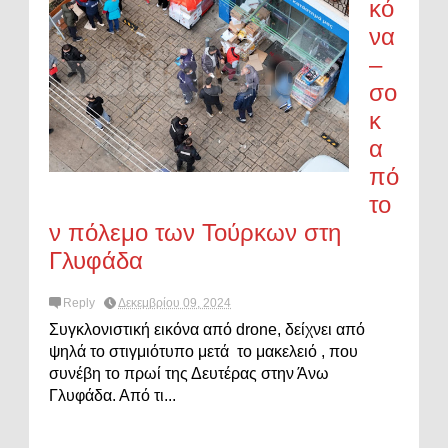
κό
να
–
σο
κ
α
πό
το
ν πόλεμο των Τούρκων στη
Γλυφάδα
Reply
Δεκεμβρίου 09, 2024
Συγκλονιστική εικόνα από drone, δείχνει από
ψηλά το στιγμιότυπο μετά το μακελειό , που
συνέβη το πρωί της Δευτέρας στην Άνω
Γλυφάδα. Από τι...