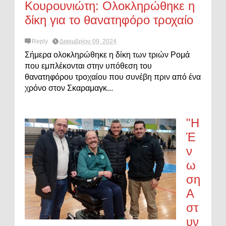
Κουρουνιώτη: Ολοκληρώθηκε η
δίκη για το θανατηφόρο τροχαίο
Reply
Δεκεμβρίου 09, 2024
Σήμερα ολοκληρώθηκε η δίκη των τριών Ρομά
που εμπλέκονται στην υπόθεση του
θανατηφόρου τροχαίου που συνέβη πριν από ένα
χρόνο στον Σκαραμαγκ...
"Η
Έ
ν
ω
ση
Α
στ
υν