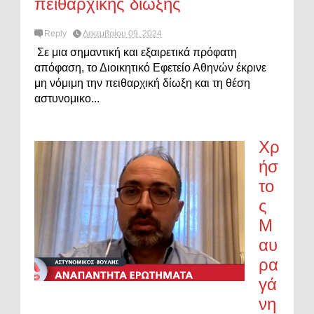
πειθαρχικής δίωξης
Reply
Δεκεμβρίου 09, 2024
Σε μια σημαντική και εξαιρετικά πρόφατη
απόφαση, το Διοικητικό Εφετείο Αθηνών έκρινε
μη νόμιμη την πειθαρχική δίωξη και τη θέση
αστυνομικο...
Χρ
ήσ
το
ς
Μ
αυ
ρα
γά
νη