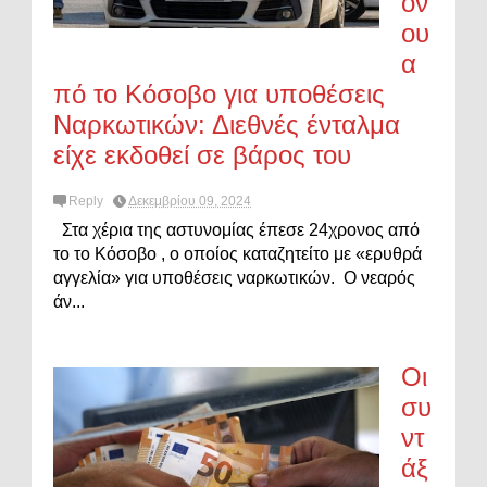
ον
ου
α
πό το Κόσοβο για υποθέσεις
Ναρκωτικών: Διεθνές ένταλμα
είχε εκδοθεί σε βάρος του
Reply
Δεκεμβρίου 09, 2024
Στα χέρια της αστυνομίας έπεσε 24χρονος από
το το Κόσοβο , ο οποίος καταζητείτο με «ερυθρά
αγγελία» για υποθέσεις ναρκωτικών. Ο νεαρός
άν...
Οι
συ
ντ
άξ