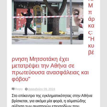
Μ
π
άρ
κα
ς:
"Η
κυ
βέ
ρνηση Μητσοτάκη έχει
μετατρέψει την Αθήνα σε
πρωτεύουσα ανασφάλειας και
φόβου"
Reply
Δεκεμβρίου 09, 2024
Στο επίκεντρο της εγκληματικότητας στην Αθήνα
βρίσκεται, για ακόμα μία φορά, η αλματώδης
αύξηση των αιματηρών επεισοδίων που