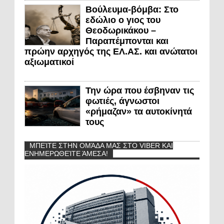
Βούλευμα-βόμβα: Στο
εδώλιο ο γιος του
Θεοδωρικάκου –
Παραπέμπονται και
πρώην αρχηγός της ΕΛ.ΑΣ. και ανώτατοι
αξιωματικοί
Την ώρα που έσβηναν τις
φωτιές, άγνωστοι
«ρήμαζαν» τα αυτοκίνητά
τους
ΜΠΕΊΤΕ ΣΤΗΝ ΟΜΆΔΑ ΜΑΣ ΣΤΟ VIBER ΚΑΙ
ΕΝΗΜΕΡΩΘΕΊΤΕ ΆΜΕΣΑ!