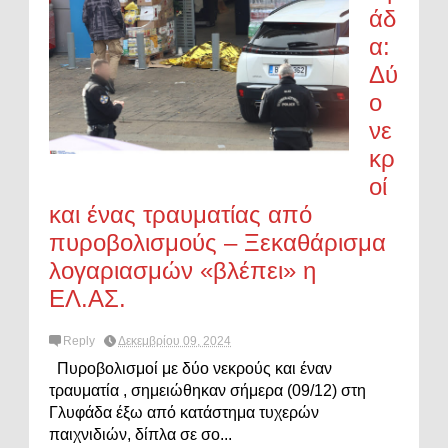
άδ
α:
Δύ
ο
νε
κρ
οί
και ένας τραυματίας από
πυροβολισμούς – Ξεκαθάρισμα
λογαριασμών «βλέπει» η
ΕΛ.ΑΣ.
Reply
Δεκεμβρίου 09, 2024
Πυροβολισμοί με δύο νεκρούς και έναν
τραυματία , σημειώθηκαν σήμερα (09/12) στη
Γλυφάδα έξω από κατάστημα τυχερών
παιχνιδιών, δίπλα σε σο...