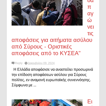
δα
π
αγ
ώ
νει
τις
αποφάσεις για αιτήματα ασύλου
από Σύρους - Οριστικές
αποφάσεις από το ΚΥΣΕΑ"
Reply
Δεκεμβρίου 09, 2024
Η Ελλάδα αποφάσισε να αναστείλει προσωρινά
την επίδοση αποφάσεων ασύλου για Σύρους
πολίτες, εν αναμονή ευρωπαϊκής συνεννόησης.
Σύμφωνα με ...
Ει