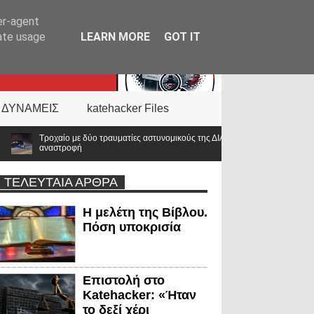
er-agent
rate usage
LEARN MORE
GOT IT
 ΔΥΝΑΜΕΙΣ
katehacker Files
ατίες αστυνομικούς της ΔΙΑΣ στο Λαγονήσι – Αυτοκίνητο επιχείρησε
ΤΕΛΕΥΤΑΙΑ ΑΡΘΡΑ
Η μελέτη της Βίβλου.
Πόση υποκρισία
Επιστολή στο
Katehacker: «Ήταν
το δεξί χέρι