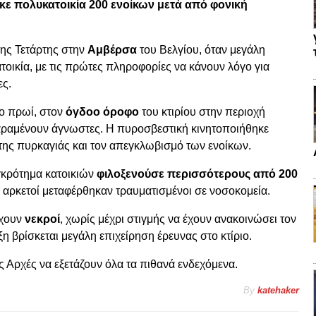
ε πολυκατοικία 200 ενοίκων μετά από φονική
της Τετάρτης στην
Αμβέρσα
του Βελγίου, όταν μεγάλη
ικία, με τις πρώτες πληροφορίες να κάνουν λόγο για
ες.
το πρωί, στον
όγδοο όροφο
του κτιρίου στην περιοχή
αραμένουν άγνωστες. Η πυροσβεστική κινητοποιήθηκε
 της πυρκαγιάς και τον απεγκλωβισμό των ενοίκων.
γκρότημα κατοικιών
φιλοξενούσε περισσότερους από 200
ώ αρκετοί μεταφέρθηκαν τραυματισμένοι σε νοσοκομεία.
ρχουν
νεκροί
, χωρίς μέχρι στιγμής να έχουν ανακοινώσει τον
η βρίσκεται μεγάλη επιχείρηση έρευνας στο κτίριο.
ις Αρχές να εξετάζουν όλα τα πιθανά ενδεχόμενα.
By
katehaker