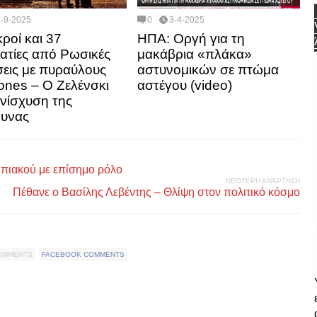
3-9-2025
0
3-4-2025
κροί και 37
ΗΠΑ: Οργή για τη
ατίες από Ρωσικές
μακάβρια «πλάκα»
σεις με πυραύλους
αστυνομικών σε πτώμα
rones – Ο Ζελένσκι
αστέγου (video)
ενίσχυση της
μυνας
μπιακού με επίσημο ρόλο
ΝΕΌΤΕΡΗ ΑΝΆΡΤΗΣΗ
Πέθανε ο Βασίλης Λεβέντης – Θλίψη στον πολιτικό κόσμο
COMMENTS
FACEBOOK COMMENTS