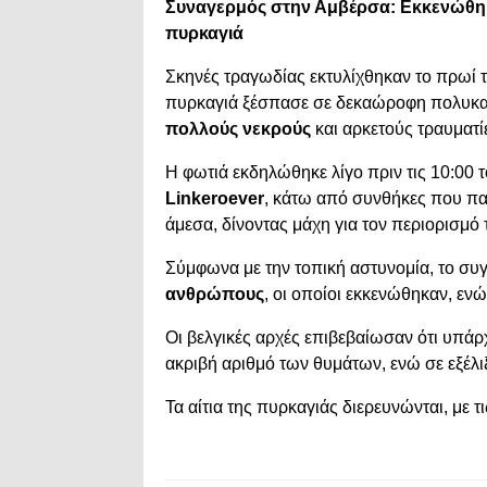
Συναγερμός στην Αμβέρσα: Εκκενώθηκ
πυρκαγιά
Σκηνές τραγωδίας εκτυλίχθηκαν το πρωί 
πυρκαγιά ξέσπασε σε δεκαώροφη πολυκατο
πολλούς νεκρούς
και αρκετούς τραυματί
Η φωτιά εκδηλώθηκε λίγο πριν τις 10:00 
Linkeroever
, κάτω από συνθήκες που π
άμεσα, δίνοντας μάχη για τον περιορισμό
Σύμφωνα με την τοπική αστυνομία, το συ
ανθρώπους
, οι οποίοι εκκενώθηκαν, εν
Οι βελγικές αρχές επιβεβαίωσαν ότι υπά
ακριβή αριθμό των θυμάτων, ενώ σε εξέλιξ
Τα αίτια της πυρκαγιάς διερευνώνται, με τ