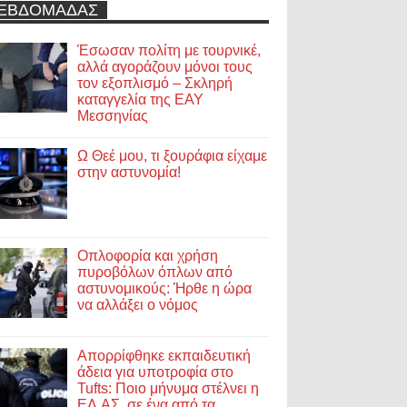
ΕΒΔΟΜΑΔΑΣ
Έσωσαν πολίτη με τουρνικέ,
αλλά αγοράζουν μόνοι τους
τον εξοπλισμό – Σκληρή
καταγγελία της ΕΑΥ
Μεσσηνίας
Ω Θεέ μου, τι ξουράφια είχαμε
στην αστυνομία!
Οπλοφορία και χρήση
πυροβόλων όπλων από
αστυνομικούς: Ήρθε η ώρα
να αλλάξει ο νόμος
Απορρίφθηκε εκπαιδευτική
άδεια για υποτροφία στο
Tufts: Ποιο μήνυμα στέλνει η
ΕΛ.ΑΣ. σε ένα από τα