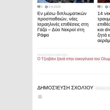
0
3-9-2025
0
Εν μέσω διπλωματικών
14 νε
προσπαθειών, νέες
τραυμ
Ισραηλινές επιθέσεις στη
επιθέ
Γάζα – Δύο Νεκροί στη
και d
Ράφα
ζητά 
αερά
ΠΑΛΑΙΌΤΕΡΗ ΑΝΆΡΤΗΣΗ
Ο Τζιοβάνι ξανά στην οικογένεια του Ολυ
ΔΗΜΟΣΊΕΥΣΗ ΣΧΟΛΊΟΥ
DEFAULT 