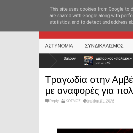
ΑΡΧΙΚΉ ΣΕΛΊΔΑ
ΕΛΛΑΔΑ
ΕΠΙΚΑΙΡΟΤΗΤΑ
ΕΠΙΚΟΙΝΩΝ
This site uses cookies from Google to de
are shared with Google along with perfo
statistics, and to detect and address a
KATEHACKER
ΑΣΤΥΝΟΜΙΑ
ΣΥΝΔΙΚΑΛΙΣΜΟΣ
 για να βάλουν
Εμπορικός «πόλεμος» ΗΠΑ – Ινδίας: Ο Τραμπ ανεβάζει 
μετωπικά
Τραγωδία στην Αμβέ
με αναφορές για πο
Reply
ΚΟΣΜΟΣ
Ιουλίου 01, 2026