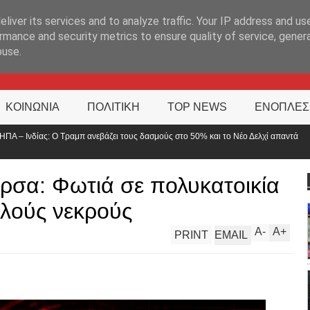
ΊΑ
liver its services and to analyze traffic. Your IP address and us
rmance and security metrics to ensure quality of service, gene
buse.
ΚΟΙΝΩΝΙΑ
ΠΟΛΙΤΙΚΗ
TOP NEWS
ΕΝΟΠΛΕΣ
τους δασμούς στο 50% και το Νέο Δελχί απαντά
Τροχαίο με δύο τραυμ
αναστροφή
ρσα: Φωτιά σε πολυκατοικία
λλούς νεκρούς
A
-
A
+
PRINT
EMAIL