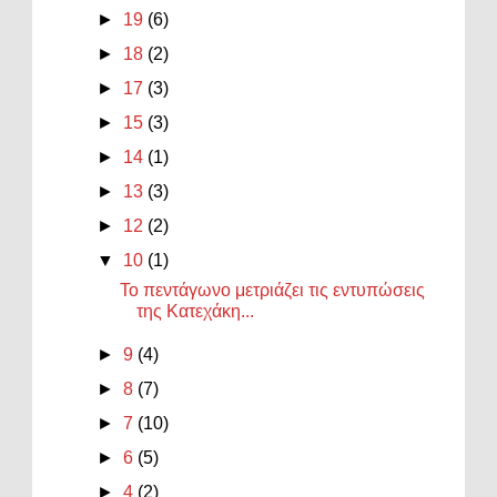
►
19
(6)
►
18
(2)
►
17
(3)
►
15
(3)
►
14
(1)
►
13
(3)
►
12
(2)
▼
10
(1)
Το πεντάγωνο μετριάζει τις εντυπώσεις
της Κατεχάκη...
►
9
(4)
►
8
(7)
►
7
(10)
►
6
(5)
►
4
(2)