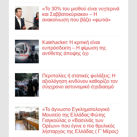
«Το 30% του μισθού είναι νυχτερινά
και Σαββατοκύριακα» – Η
ανακοίνωση που βάζει «φωτιά»
Katehacker: Η κριτική είναι
ευπρόσδεκτη – Η φίμωση της
αντίθετης άποψης όχι
Περιπολίες ή στατικές φυλάξεις; Η
αξιολόγηση κινδύνου καθορίζει τον
σύγχρονο αστυνομικό σχεδιασμό
«Το άγνωστο Εγκληματολογικό
Μουσείο της Ελλάδας:Φώτης
Γιαγκούλας ο «Βασιλιάς των
Ορέων» που έγινε ο πιο θρυλικός
λήσταρχος της Ελλάδας ( Γ' Μέρος)