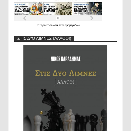
Τα
πρωτοσέλιδα
των
εφημερίδων
ΣΤΙΣ ΔΥΟ ΛΊΜΝΕΣ (ΆΛΛΟΘΙ)