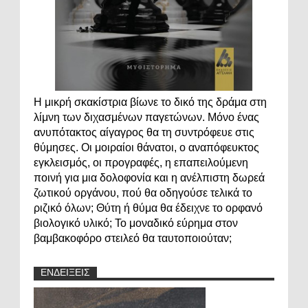
Η μικρή σκακίστρια βίωνε το δικό της δράμα στη
λίμνη των διχασμένων παγετώνων. Μόνο ένας
ανυπότακτος αίγαγρος θα τη συντρόφευε στις
θύμησες. Οι μοιραίοι θάνατοι, ο αναπόφευκτος
εγκλεισμός, οι προγραφές, η επαπειλούμενη
ποινή για μια δολοφονία και η ανέλπιστη δωρεά
ζωτικού οργάνου, πού θα οδηγούσε τελικά το
ριζικό όλων; Θύτη ή θύμα θα έδειχνε το ορφανό
βιολογικό υλικό; Το μοναδικό εύρημα στον
βαμβακοφόρο στειλεό θα ταυτοποιούταν;
ΕΝΔΕΙΞΕΙΣ