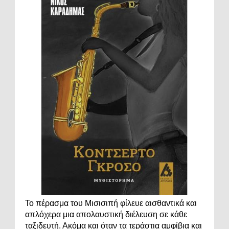
Το πέρασμα του Μισισιπή φίλευε αισθαντικά και
απλόχερα μια απολαυστική διέλευση σε κάθε
ταξιδευτή. Ακόμα και όταν τα τεράστια αμφίβια και