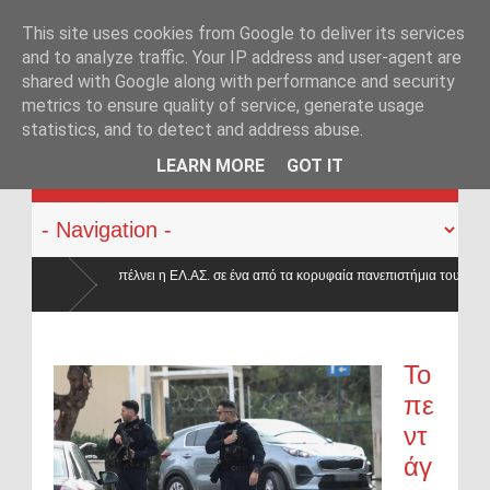
This site uses cookies from Google to deliver its services
and to analyze traffic. Your IP address and user-agent are
shared with Google along with performance and security
metrics to ensure quality of service, generate usage
statistics, and to detect and address abuse.
KATEHACKER
LEARN MORE
GOT IT
 η ΕΛ.ΑΣ. σε ένα από τα κορυφαία πανεπιστήμια του
Συνελήφθη στην Κα
«Έντικ»
α τις δολοφονίες Σκαφτούρου, Ρουμπέτη,
Το
πε
ντ
άγ