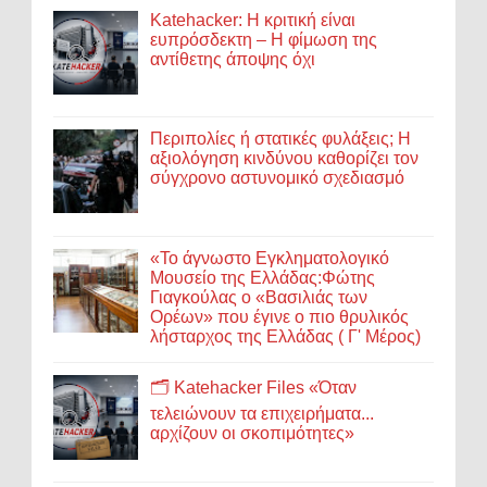
Katehacker: Η κριτική είναι
ευπρόσδεκτη – Η φίμωση της
αντίθετης άποψης όχι
Περιπολίες ή στατικές φυλάξεις; Η
αξιολόγηση κινδύνου καθορίζει τον
σύγχρονο αστυνομικό σχεδιασμό
«Το άγνωστο Εγκληματολογικό
Μουσείο της Ελλάδας:Φώτης
Γιαγκούλας ο «Βασιλιάς των
Ορέων» που έγινε ο πιο θρυλικός
λήσταρχος της Ελλάδας ( Γ' Μέρος)
🗂️ Katehacker Files «Όταν
τελειώνουν τα επιχειρήματα...
αρχίζουν οι σκοπιμότητες»