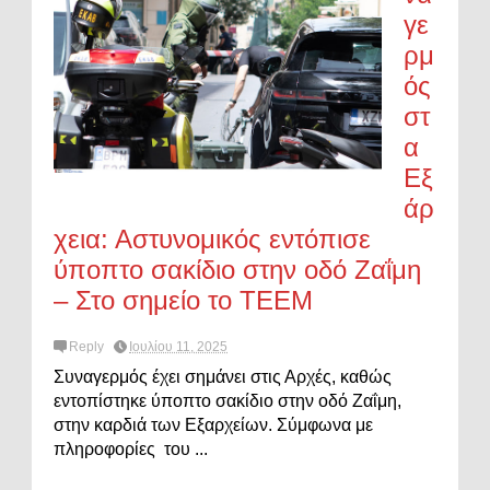
γε
ρμ
ός
στ
α
Εξ
άρ
χεια: Αστυνομικός εντόπισε
ύποπτο σακίδιο στην οδό Ζαΐμη
– Στο σημείο το ΤΕΕΜ
Reply
Ιουλίου 11, 2025
Συναγερμός έχει σημάνει στις Αρχές, καθώς
εντοπίστηκε ύποπτο σακίδιο στην οδό Ζαΐμη,
στην καρδιά των Εξαρχείων. Σύμφωνα με
πληροφορίες του ...