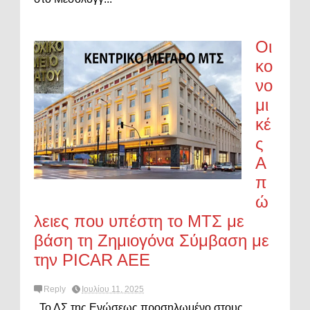
Οι
κο
νο
μι
κέ
ς
Α
π
ώ
λειες που υπέστη το ΜΤΣ με
βάση τη Ζημιογόνα Σύμβαση με
την PICAR AEE
Reply
Ιουλίου 11, 2025
Το ΔΣ της Ενώσεως προσηλωμένο στους