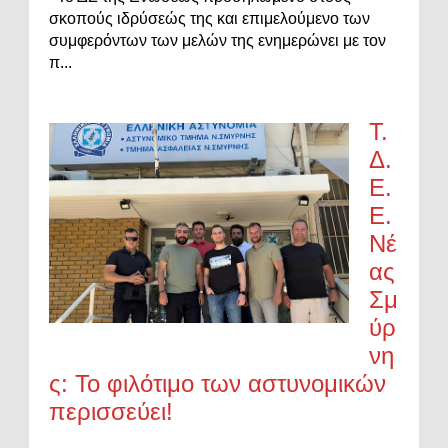
σκοπούς ιδρύσεώς της και επιμελούμενο των
συμφερόντων των μελών της ενημερώνει με τον
π...
Τ.
Δ.
Ε.
Ε.
Νέ
ας
Σμ
ύρ
νη
ς: Το φιλότιμο των αστυνομικών
περισσεύει!