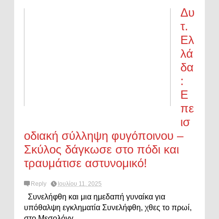
Δυ
τ.
Ελ
λά
δα
:
Ε
πε
ισ
οδιακή σύλληψη φυγόποινου –
Σκύλος δάγκωσε στο πόδι και
τραυμάτισε αστυνομικό!
Reply
Ιουλίου 11, 2025
Συνελήφθη και μια ημεδαπή γυναίκα για
υπόθαλψη εγκληματία Συνελήφθη, χθες το πρωί,
στο Μεσολόγγ...