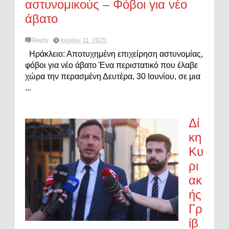
αστυνομικούς – Φόβοι για νέο
άβατο
Reply
Ιουλίου 11, 2025
Ηράκλειο: Αποτυχημένη επιχείρηση αστυνομίας,
φόβοι για νέο άβατο Ένα περιστατικό που έλαβε
χώρα την περασμένη Δευτέρα, 30 Ιουνίου, σε μια
...
Δί
κη
Κυ
ρι
ακ
ής
Γρ
ίβ