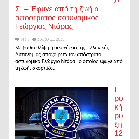
Α
Σ. – Έφυγε από τη ζωή ο
απόστρατος αστυνομικός
Γεώργιος Ντάρας
Reply
Ιουλίου 11, 2025
Με βαθιά θλίψη η οικογένεια της Ελληνικής
Αστυνομίας αποχαιρετά τον απόστρατο
αστυνομικό Γεώργιο Ντάρα , ο οποίος έφυγε από
τη ζωή, σκορπίζο...
Π
ρο
κή
ρυ
ξη
12