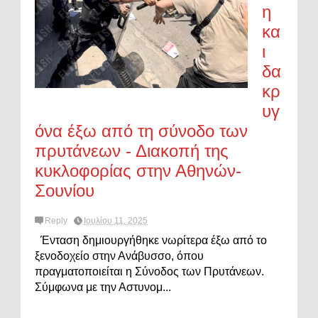
η
κα
ι
δα
κρ
υγ
όνα έξω από τη σύνοδο των
πρυτάνεων - Διακοπή της
κυκλοφορίας στην Αθηνών-
Σουνίου
Reply
Ιουλίου 11, 2025
Ένταση δημιουργήθηκε νωρίτερα έξω από το
ξενοδοχείο στην Ανάβυσσο, όπου
πραγματοποιείται η Σύνοδος των Πρυτάνεων.
Σύμφωνα με την Αστυνομ...