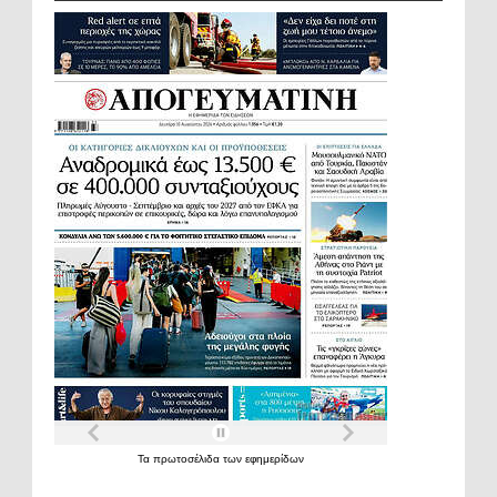
Τα
πρωτοσέλιδα
των
εφημερίδων