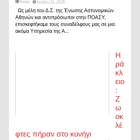
Reply
Ιουλίου 11, 2025
Ως μέλη του Δ.Σ. της Ένωσης Αστυνομικών
Αθηνών και αντιπρόσωποι στην ΠΟΑΣΥ,
επισκεφτήκαμε τους συναδέλφους μας σε μια
ακόμα Υπηρεσία της Α...
Η
ρά
κλ
ειο
:
Ζ
ω
οκ
λέ
φτες πήραν στο κυνήγι