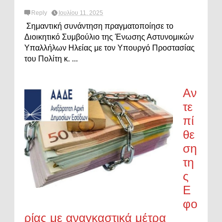
Reply
Ιουλίου 11, 2025
Σημαντική συνάντηση πραγματοποίησε το
Διοικητικό Συμβούλιο της Ένωσης Αστυνομικών
Υπαλλήλων Ηλείας με τον Υπουργό Προστασίας
του Πολίτη κ. ...
Αν
τε
πί
θε
ση
τη
ς
Ε
φο
ρίας με αναγκαστικά μέτρα