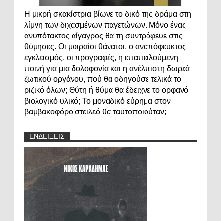
Η μικρή σκακίστρια βίωνε το δικό της δράμα στη
λίμνη των διχασμένων παγετώνων. Μόνο ένας
ανυπότακτος αίγαγρος θα τη συντρόφευε στις
θύμησες. Οι μοιραίοι θάνατοι, ο αναπόφευκτος
εγκλεισμός, οι προγραφές, η επαπειλούμενη
ποινή για μια δολοφονία και η ανέλπιστη δωρεά
ζωτικού οργάνου, πού θα οδηγούσε τελικά το
ριζικό όλων; Θύτη ή θύμα θα έδειχνε το ορφανό
βιολογικό υλικό; Το μοναδικό εύρημα στον
βαμβακοφόρο στειλεό θα ταυτοποιούταν;
ΕΝΔΕΙΞΕΙΣ