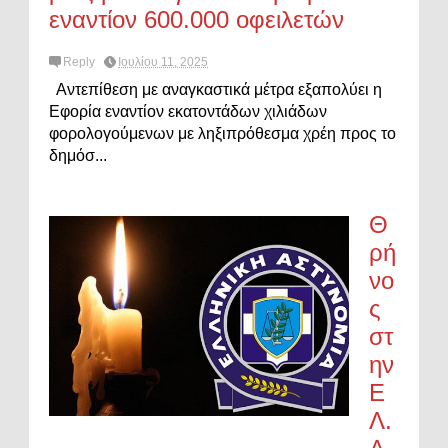
εναντίον 600.000 οφειλετών
Reply
Ιουλίου 11, 2025
Αντεπίθεση με αναγκαστικά μέτρα εξαπολύει η
Εφορία εναντίον εκατοντάδων χιλιάδων
φορολογούμενων με ληξιπρόθεσμα χρέη προς το
δημόσ...
Θ
ρή
νο
ς
στ
ην
Ε
Λ.