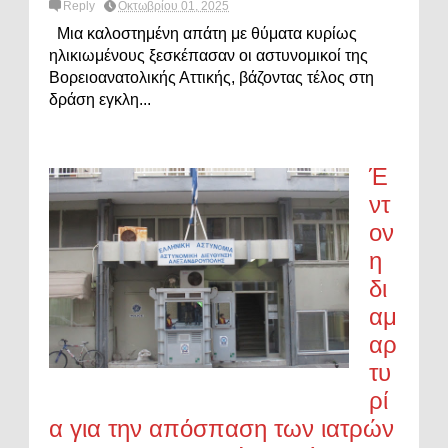
Reply
Οκτωβρίου 01, 2025
Μια καλοστημένη απάτη με θύματα κυρίως
ηλικιωμένους ξεσκέπασαν οι αστυνομικοί της
Βορειοανατολικής Αττικής, βάζοντας τέλος στη
δράση εγκλη...
Έ
ντ
ον
η
δι
αμ
αρ
τυ
ρί
α για την απόσπαση των ιατρών