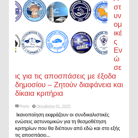
στ
υν
ομ
ικέ
ς
Εν
ώ
σε
ις για τις αποσπάσεις με έξοδα
δημοσίου – Ζητούν διαφάνεια και
δίκαια κριτήρια
Reply
Οκτωβρίου 01, 2025
Ικανοποίηση εκφράζουν οι συνδικαλιστικές
ενώσεις αστυνομικών για τη θεσμοθέτηση
κριτηρίων που θα διέπουν από εδώ και στο εξής
τις αποσπάσει...