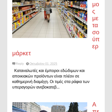
μο
ς
με
τα
σο
ύπ
ερ
μάρκετ
Reply
Οκτωβρίου 01, 2025
Καταναλωτές και έμποροι εδώδιμων και
αποικιακών προϊόντων είναι πλέον σε
καθημερινή διαμάχη. Οι τιμές στα ράφια των
υπεραγορών ανεβοκατεβ...
Α
πε