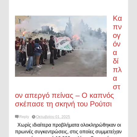
Κα
πν
ογ
όν
α
δί
πλ
α
στ
ον απεργό πείνας – Ο καπνός
σκέπασε τη σκηνή του Ρούτσι
Reply
Οκτωβρίου 01, 2025
Χωρίς ιδιαίτερα προβλήματα ολοκληρώθηκαν οι
πρωινές συγκεντρώσεις, στις οποίες συμμετείχαν