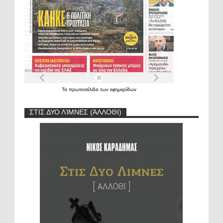
Τα
πρωτοσέλιδα
των
εφημερίδων
ΣΤΙΣ ΔΥΟ ΛΊΜΝΕΣ (ΆΛΛΟΘΙ)