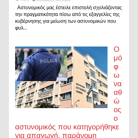
Αστυνομικός μας έστειλε επιστολή σχολιάζοντας
την πραγματικότητα πίσω από τις εξαγγελίες της
κυβέρνησης για μείωση των αστυνομικών που
φυλ...
Ο
μό
φ
ω
να
αθ
ώ
ος
ο
αστυνομικός που κατηγορήθηκε
για απαγωγή, παράνομη