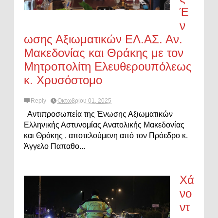
Έ
ν
ωσης Αξιωματικών ΕΛ.ΑΣ. Αν.
Μακεδονίας και Θράκης με τον
Μητροπολίτη Ελευθερουπόλεως
κ. Χρυσόστομο
Reply
Οκτωβρίου 01, 2025
Αντιπροσωπεία της Ένωσης Αξιωματικών
Ελληνικής Αστυνομίας Ανατολικής Μακεδονίας
και Θράκης , αποτελούμενη από τον Πρόεδρο κ.
Άγγελο Παπαθο...
Χά
νο
ντ