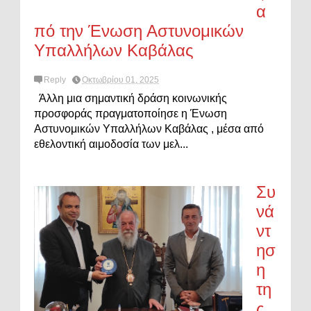
α
πό την Ένωση Αστυνομικών
Υπαλλήλων Καβάλας
Reply
Οκτωβρίου 01, 2025
Άλλη μια σημαντική δράση κοινωνικής
προσφοράς πραγματοποίησε η Ένωση
Αστυνομικών Υπαλλήλων Καβάλας , μέσα από
εθελοντική αιμοδοσία των μελ...
Συ
νά
ντ
ησ
η
τη
ς