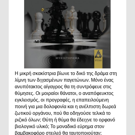
Η μικρή σκακίστρια βίωνε το δικό της δράμα στη
λίμνη των διχασμένων παγετώνων. Μόνο ένας
ανυπότακτος αίγαγρος θα τη συντρόφευε στις
θύμησες. Οι μοιραίοι θάνατοι, ο αναπόφευκτος
εγκλεισμός, οι προγραφές, η επαπειλούμενη
ποινή για μια δολοφονία και η ανέλπιστη δωρεά
ζωτικού οργάνου, πού θα οδηγούσε τελικά το
ριζικό όλων; Θύτη ή θύμα θα έδειχνε το ορφανό
βιολογικό υλικό; Το μοναδικό εύρημα στον
βαμβακοφόρο στειλεό θα ταυτοποιούταν;