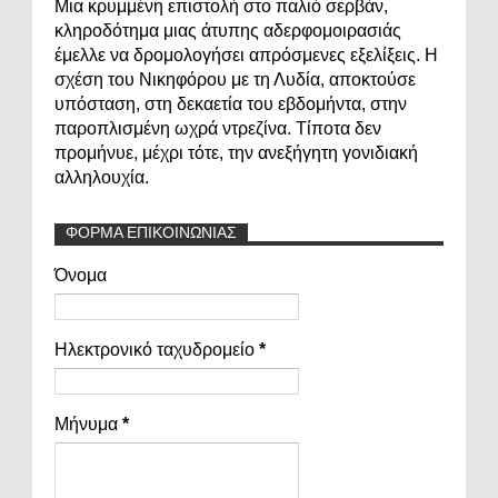
Μια κρυμμένη επιστολή στο παλιό σερβάν,
κληροδότημα μιας άτυπης αδερφομοιρασιάς
έμελλε να δρομολογήσει απρόσμενες εξελίξεις. Η
σχέση του Νικηφόρου με τη Λυδία, αποκτούσε
υπόσταση, στη δεκαετία του εβδομήντα, στην
παροπλισμένη ωχρά ντρεζίνα. Τίποτα δεν
προμήνυε, μέχρι τότε, την ανεξήγητη γονιδιακή
αλληλουχία.
ΦΟΡΜΑ ΕΠΙΚΟΙΝΩΝΙΑΣ
Όνομα
Ηλεκτρονικό ταχυδρομείο
*
Μήνυμα
*