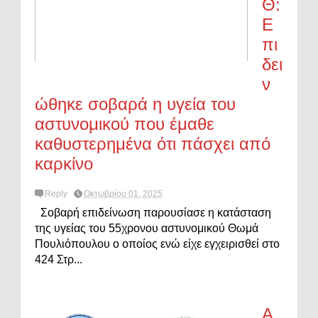
Θ:
Ε
πι
δει
ν
ώθηκε σοβαρά η υγεία του
αστυνομικού που έμαθε
καθυστερημένα ότι πάσχει από
καρκίνο
Reply
Οκτωβρίου 01, 2025
Σοβαρή επιδείνωση παρουσίασε η κατάσταση
της υγείας του 55χρονου αστυνομικού Θωμά
Πουλιόπουλου ο οποίος ενώ είχε εγχειρισθεί στο
424 Στρ...
Α