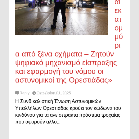
αι
εκ
ατ
ομ
μύ
ρι
α από ξένα οχήματα – Ζητούν
ψηφιακό μηχανισμό είσπραξης
και εφαρμογή του νόμου οι
αστυνομικοί της Ορεστιάδας»
Reply
Οκτωβρίου 01, 2025
Η Συνδικαλιστική Ένωση Αστυνομικών
Υπαλλήλων Ορεστιάδας κρούει τον κώδωνα του
κινδύνου για τα ανείσπρακτα πρόστιμα τροχαίας
που αφορούν αλλο...