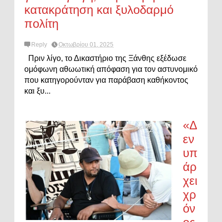
κατακράτηση και ξυλοδαρμό
πολίτη
Reply
Οκτωβρίου 01, 2025
Πριν λίγο, το Δικαστήριο της Ξάνθης εξέδωσε
ομόφωνη αθωωτική απόφαση για τον αστυνομικό
που κατηγορούνταν για παράβαση καθήκοντος
και ξυ...
«Δ
εν
υπ
άρ
χει
χρ
όν