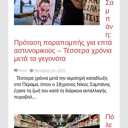
Σα
μ
π
άν
η:
Πρόταση παραπομπής για επτά
αστυνομικούς – Τέσσερα χρόνια
μετά τα γεγονότα
Reply
Οκτωβρίου 01, 2025
Τέσσερα χρόνια μετά την αιματηρή καταδίωξη
στο Πέραμα, όπου ο 18χρονος Νίκος Σαμπάνης
έχασε τη ζωή του κατά τη διάρκεια ανταλλαγής
πυροβολ...
Πό
λε