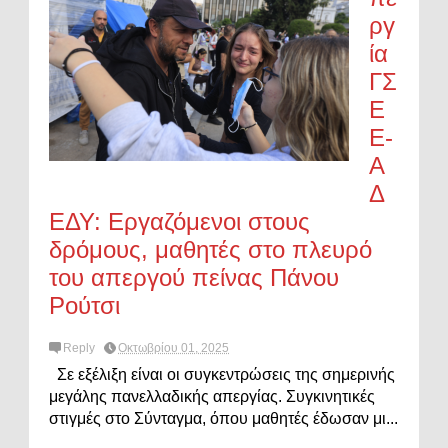
ργ
ία
ΓΣ
Ε
Ε-
Α
Δ
ΕΔΥ: Εργαζόμενοι στους
δρόμους, μαθητές στο πλευρό
του απεργού πείνας Πάνου
Ρούτσι
Reply
Οκτωβρίου 01, 2025
Σε εξέλιξη είναι οι συγκεντρώσεις της σημερινής
μεγάλης πανελλαδικής απεργίας. Συγκινητικές
στιγμές στο Σύνταγμα, όπου μαθητές έδωσαν μι...