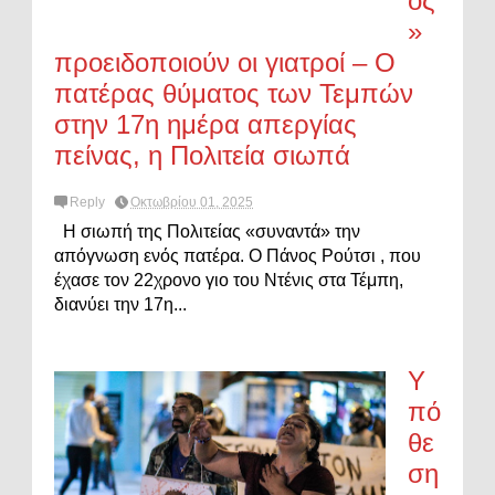
ος
»
προειδοποιούν οι γιατροί – Ο
πατέρας θύματος των Τεμπών
στην 17η ημέρα απεργίας
πείνας, η Πολιτεία σιωπά
Reply
Οκτωβρίου 01, 2025
Η σιωπή της Πολιτείας «συναντά» την
απόγνωση ενός πατέρα. Ο Πάνος Ρούτσι , που
έχασε τον 22χρονο γιο του Ντένις στα Τέμπη,
διανύει την 17η...
Υ
πό
θε
ση