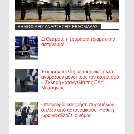
ΔΗΜΟΦΙΛΕΙΣ ΑΝΑΡΤΗΣΕΙΣ ΕΒΔΟΜΑΔΑΣ
Ω Θεέ μου, τι ξουράφια είχαμε στην
αστυνομία!
Έσωσαν πολίτη με τουρνικέ, αλλά
αγοράζουν μόνοι τους τον εξοπλισμό
– Σκληρή καταγγελία της ΕΑΥ
Μεσσηνίας
Οπλοφορία και χρήση πυροβόλων
όπλων από αστυνομικούς: Ήρθε η
ώρα να αλλάξει ο νόμος