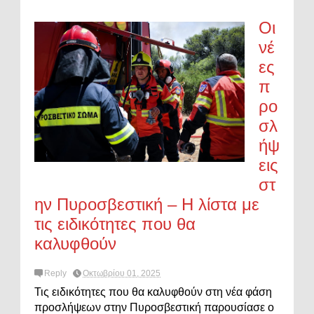
Οι
νέ
ες
π
ρο
σλ
ήψ
εις
στ
ην Πυροσβεστική – Η λίστα με
τις ειδικότητες που θα
καλυφθούν
Reply
Οκτωβρίου 01, 2025
Τις ειδικότητες που θα καλυφθούν στη νέα φάση
προσλήψεων στην Πυροσβεστική παρουσίασε ο