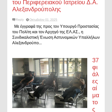
του Περιφερειακού Ιατρείου Δ.Α.
Αλεξανδρούπολης
Reply
Οκτωβρίου 01, 2025
Με έγγραφά της προς τον Υπουργό Προστασίας
του Πολίτη και τον Αρχηγό της ΕΛ.ΑΣ., η
Συνδικαλιστική Ένωση Αστυνομικών Υπαλλήλων
Αλεξανδρούπο...
37
φι
άλ
ες
αί
μα
το
ς