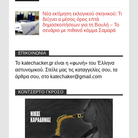
Νέα εκτίμηση εκλογικού σκηνικού: Τι
δείχνει ο μέσος όρος επτά
δημοσκοπήσεων για τη Βουλή – Το
σενάριο με πιθανό κόμμα Σαμαρά
ΕΠΙΚΟΙΝΩΝΙΑ
Το katechacker.gr είναι η «φωνή» του Έλληνα
αστυνομικού. Στείλε μας τις καταγγελίες σου, τα
άρθρα σου, στο katechaker@gmail.com
ΚΟΝΤΣΕΡΤΟ ΓΚΡΟΣΟ