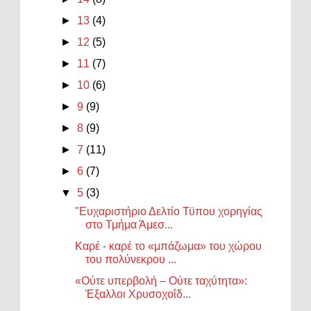
►
13
(4)
►
12
(5)
►
11
(7)
►
10
(6)
►
9
(9)
►
8
(9)
►
7
(11)
►
6
(7)
▼
5
(3)
"Ευχαριστήριο Δελτίο Τϋπου χορηγίας
στο Τμήμα Άμεσ...
Καρέ - καρέ το «μπάζωμα» του χώρου
του πολύνεκρου ...
«Ούτε υπερβολή – Ούτε ταχύτητα»:
Έξαλλοι Χρυσοχοΐδ...