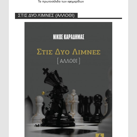
Τα
πρωτοσέλιδα
των
εφημερίδων
ΣΤΙΣ ΔΥΟ ΛΊΜΝΕΣ (ΆΛΛΟΘΙ)