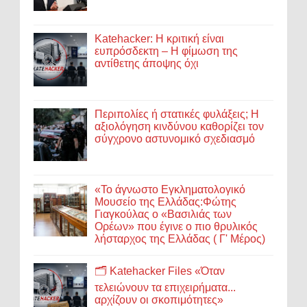
Katehacker: Η κριτική είναι
ευπρόσδεκτη – Η φίμωση της
αντίθετης άποψης όχι
Περιπολίες ή στατικές φυλάξεις; Η
αξιολόγηση κινδύνου καθορίζει τον
σύγχρονο αστυνομικό σχεδιασμό
«Το άγνωστο Εγκληματολογικό
Μουσείο της Ελλάδας:Φώτης
Γιαγκούλας ο «Βασιλιάς των
Ορέων» που έγινε ο πιο θρυλικός
λήσταρχος της Ελλάδας ( Γ' Μέρος)
🗂️ Katehacker Files «Όταν
τελειώνουν τα επιχειρήματα...
αρχίζουν οι σκοπιμότητες»