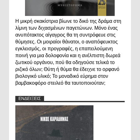
Η μικρή σκακίστρια βίωνε το δικό της δράμα στη
λίμνη των διχασμένων παγετώνων. Μόνο ένας
ανυπότακτος αίγαγρος θα τη συντρόφευε στις
θύμησες. Οι μοιραίοι θάνατοι, ο αναπόφευκτος
εγκλεισμός, οι προγραφές, η επαπειλούμενη
ποινή για μια δολοφονία και η ανέλπιστη δωρεά
ζωτικού οργάνου, πού θα οδηγούσε τελικά το
ριζικό όλων; Θύτη ή θύμα θα έδειχνε το ορφανό
βιολογικό υλικό; Το μοναδικό εύρημα στον
βαμβακοφόρο στειλεό θα ταυτοποιούταν;
ΕΝΔΕΙΞΕΙΣ