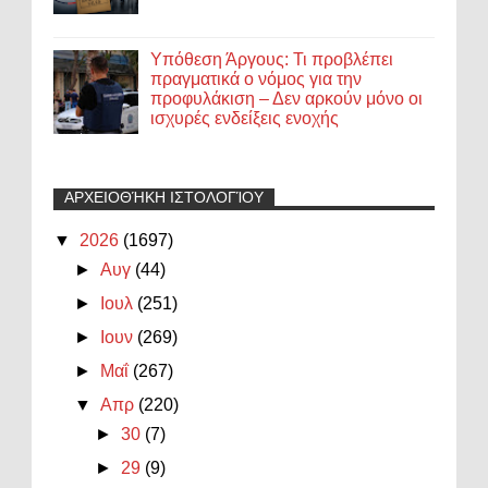
Υπόθεση Άργους: Τι προβλέπει
πραγματικά ο νόμος για την
προφυλάκιση – Δεν αρκούν μόνο οι
ισχυρές ενδείξεις ενοχής
ΑΡΧΕΙΟΘΉΚΗ ΙΣΤΟΛΟΓΊΟΥ
▼
2026
(1697)
►
Αυγ
(44)
►
Ιουλ
(251)
►
Ιουν
(269)
►
Μαΐ
(267)
▼
Απρ
(220)
►
30
(7)
►
29
(9)