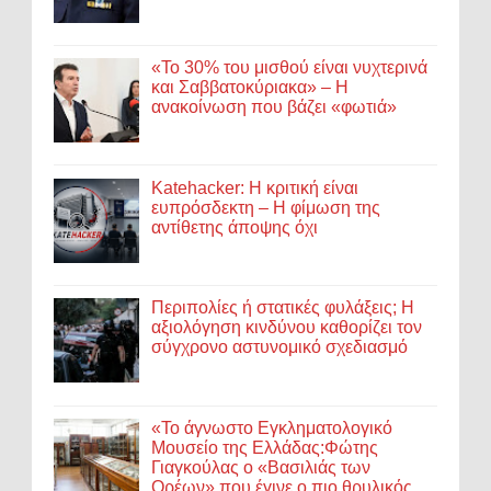
«Το 30% του μισθού είναι νυχτερινά
και Σαββατοκύριακα» – Η
ανακοίνωση που βάζει «φωτιά»
Katehacker: Η κριτική είναι
ευπρόσδεκτη – Η φίμωση της
αντίθετης άποψης όχι
Περιπολίες ή στατικές φυλάξεις; Η
αξιολόγηση κινδύνου καθορίζει τον
σύγχρονο αστυνομικό σχεδιασμό
«Το άγνωστο Εγκληματολογικό
Μουσείο της Ελλάδας:Φώτης
Γιαγκούλας ο «Βασιλιάς των
Ορέων» που έγινε ο πιο θρυλικός