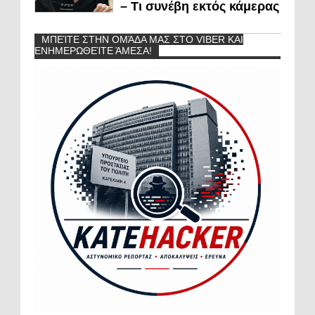
– Τι συνέβη εκτός κάμερας
ΜΠΕΊΤΕ ΣΤΗΝ ΟΜΆΔΑ ΜΑΣ ΣΤΟ VIBER ΚΑΙ
ΕΝΗΜΕΡΩΘΕΊΤΕ ΆΜΕΣΑ!