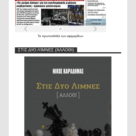
Τα
πρωτοσέλιδα
των
εφημερίδων
ΣΤΙΣ ΔΥΟ ΛΊΜΝΕΣ (ΆΛΛΟΘΙ)