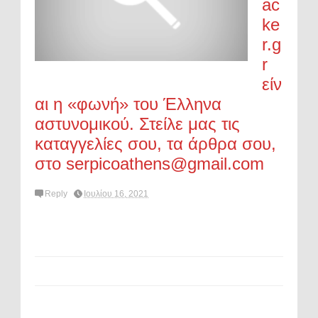
ac
ke
r.g
r
είν
αι η «φωνή» του Έλληνα
αστυνομικού. Στείλε μας τις
καταγγελίες σου, τα άρθρα σου,
στο serpicoathens@gmail.com
Reply
Ιουλίου 16, 2021