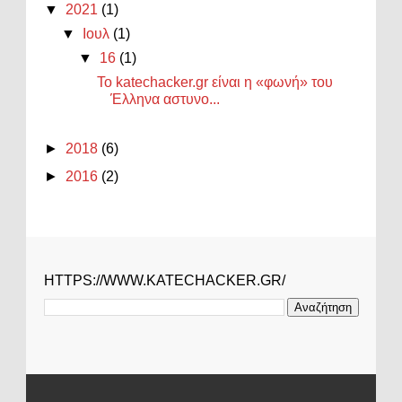
▼
2021
(1)
▼
Ιουλ
(1)
▼
16
(1)
Το katechacker.gr είναι η «φωνή» του
Έλληνα αστυνο...
►
2018
(6)
►
2016
(2)
HTTPS://WWW.KATECHACKER.GR/