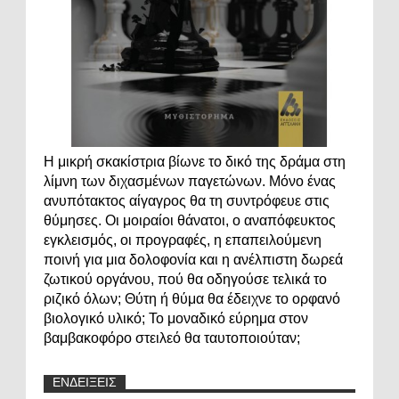
Η μικρή σκακίστρια βίωνε το δικό της δράμα στη
λίμνη των διχασμένων παγετώνων. Μόνο ένας
ανυπότακτος αίγαγρος θα τη συντρόφευε στις
θύμησες. Οι μοιραίοι θάνατοι, ο αναπόφευκτος
εγκλεισμός, οι προγραφές, η επαπειλούμενη
ποινή για μια δολοφονία και η ανέλπιστη δωρεά
ζωτικού οργάνου, πού θα οδηγούσε τελικά το
ριζικό όλων; Θύτη ή θύμα θα έδειχνε το ορφανό
βιολογικό υλικό; Το μοναδικό εύρημα στον
βαμβακοφόρο στειλεό θα ταυτοποιούταν;
ΕΝΔΕΙΞΕΙΣ