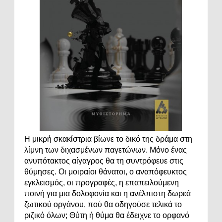
Η μικρή σκακίστρια βίωνε το δικό της δράμα στη
λίμνη των διχασμένων παγετώνων. Μόνο ένας
ανυπότακτος αίγαγρος θα τη συντρόφευε στις
θύμησες. Οι μοιραίοι θάνατοι, ο αναπόφευκτος
εγκλεισμός, οι προγραφές, η επαπειλούμενη
ποινή για μια δολοφονία και η ανέλπιστη δωρεά
ζωτικού οργάνου, πού θα οδηγούσε τελικά το
ριζικό όλων; Θύτη ή θύμα θα έδειχνε το ορφανό