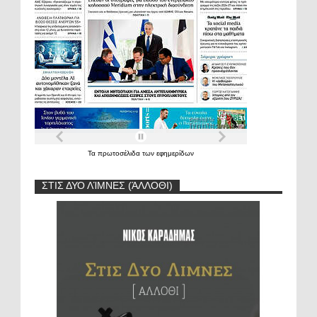
Τα
πρωτοσέλιδα
των
εφημερίδων
ΣΤΙΣ ΔΥΟ ΛΊΜΝΕΣ (ΆΛΛΟΘΙ)