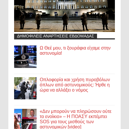
ΔΗΜΟΦΙΛΕΙΣ ΑΝΑΡΤΗΣΕΙΣ ΕΒΔΟΜΑΔΑΣ
Ω Θεέ μου, τι ξουράφια είχαμε στην
αστυνομία!
Οπλοφορία και χρήση πυροβόλων
όπλων από αστυνομικούς: Ήρθε η
ώρα να αλλάξει ο νόμος
«Δεν μπορούν να πληρώσουν ούτε
το ενοίκιο» – Η ΠΟΑΣΥ εκπέμπει
SOS για τους μισθούς των
αστυνομικών [video]