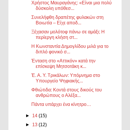
Χρήστος Μαυραγάνης: «Είναι μια πολύ
δύσκολη υπόθεσ...
Συνελήφθη δραπέτης φυλακών στη
Βοιωτία – Είχε αποδ...
Ξέχασαν μολότοφ πάνω σε αμάξι; Η
περίεργη κλήση στ...
Η Κωνσταντία Δημογλίδου μιλά για το
διπλό φονικό σ...
Ένταση στο «Αττικόν» κατά την
επίσκεψη Μητσοτάκη κ...
Έ. Α. Υ. Τρικάλων: Υπόμνημα στο
Υπουργείο Ψηφιακής...
Φθιώτιδα: Κοντά στους δικούς του
ανθρώπους ο Αλέξα...
Πάντα υπάρχει ένα κίνητρο…
►
14
(15)
►
13
(12)