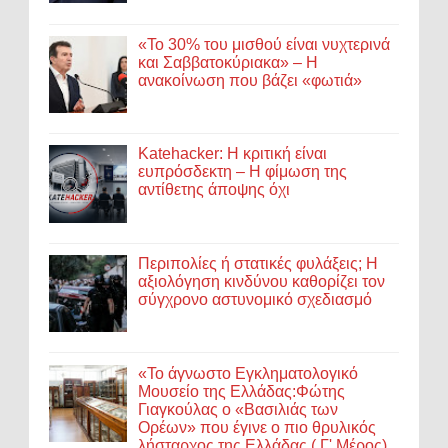
«Το 30% του μισθού είναι νυχτερινά
και Σαββατοκύριακα» – Η
ανακοίνωση που βάζει «φωτιά»
Katehacker: Η κριτική είναι
ευπρόσδεκτη – Η φίμωση της
αντίθετης άποψης όχι
Περιπολίες ή στατικές φυλάξεις; Η
αξιολόγηση κινδύνου καθορίζει τον
σύγχρονο αστυνομικό σχεδιασμό
«Το άγνωστο Εγκληματολογικό
Μουσείο της Ελλάδας:Φώτης
Γιαγκούλας ο «Βασιλιάς των
Ορέων» που έγινε ο πιο θρυλικός
λήσταρχος της Ελλάδας ( Γ' Μέρος)