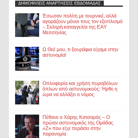
ΔΗΜΟΦΙΛΕΙΣ ΑΝΑΡΤΗΣΕΙΣ ΕΒΔΟΜΑΔΑΣ
Έσωσαν πολίτη με τουρνικέ, αλλά
αγοράζουν μόνοι τους τον εξοπλισμό
– Σκληρή καταγγελία της ΕΑΥ
Μεσσηνίας
Ω Θεέ μου, τι ξουράφια είχαμε στην
αστυνομία!
Οπλοφορία και χρήση πυροβόλων
όπλων από αστυνομικούς: Ήρθε η
ώρα να αλλάξει ο νόμος
Πέθανε ο Χάρης Κατσαρός – Ο
πρώην αστυνομικός της Ομάδας
«Ζ» που είχε περάσει στην
παρανομία