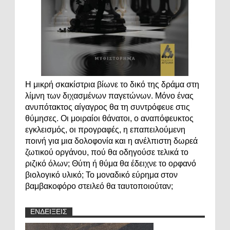
Η μικρή σκακίστρια βίωνε το δικό της δράμα στη
λίμνη των διχασμένων παγετώνων. Μόνο ένας
ανυπότακτος αίγαγρος θα τη συντρόφευε στις
θύμησες. Οι μοιραίοι θάνατοι, ο αναπόφευκτος
εγκλεισμός, οι προγραφές, η επαπειλούμενη
ποινή για μια δολοφονία και η ανέλπιστη δωρεά
ζωτικού οργάνου, πού θα οδηγούσε τελικά το
ριζικό όλων; Θύτη ή θύμα θα έδειχνε το ορφανό
βιολογικό υλικό; Το μοναδικό εύρημα στον
βαμβακοφόρο στειλεό θα ταυτοποιούταν;
ΕΝΔΕΙΞΕΙΣ