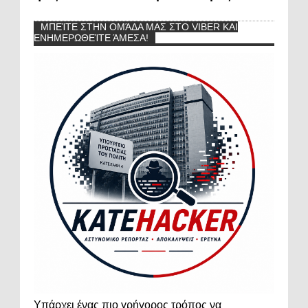
ΜΠΕΊΤΕ ΣΤΗΝ ΟΜΆΔΑ ΜΑΣ ΣΤΟ VIBER ΚΑΙ
ΕΝΗΜΕΡΩΘΕΊΤΕ ΆΜΕΣΑ!
Υπάρχει ένας πιο γρήγορος τρόπος να