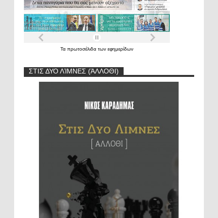
Τα
πρωτοσέλιδα
των
εφημερίδων
ΣΤΙΣ ΔΥΟ ΛΊΜΝΕΣ (ΆΛΛΟΘΙ)