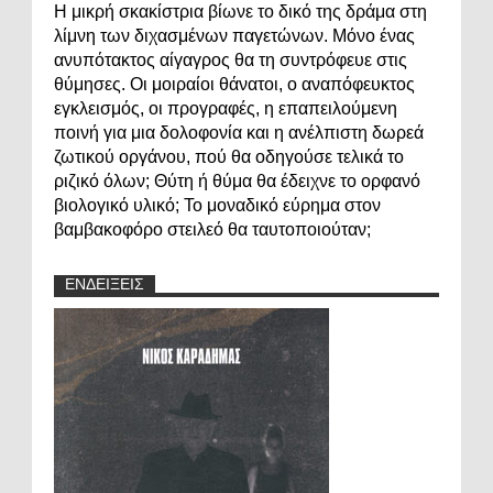
Η μικρή σκακίστρια βίωνε το δικό της δράμα στη
λίμνη των διχασμένων παγετώνων. Μόνο ένας
ανυπότακτος αίγαγρος θα τη συντρόφευε στις
θύμησες. Οι μοιραίοι θάνατοι, ο αναπόφευκτος
εγκλεισμός, οι προγραφές, η επαπειλούμενη
ποινή για μια δολοφονία και η ανέλπιστη δωρεά
ζωτικού οργάνου, πού θα οδηγούσε τελικά το
ριζικό όλων; Θύτη ή θύμα θα έδειχνε το ορφανό
βιολογικό υλικό; Το μοναδικό εύρημα στον
βαμβακοφόρο στειλεό θα ταυτοποιούταν;
ΕΝΔΕΙΞΕΙΣ