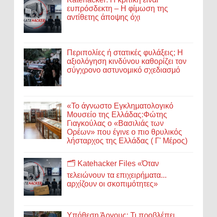
ευπρόσδεκτη – Η φίμωση της
αντίθετης άποψης όχι
Περιπολίες ή στατικές φυλάξεις; Η
αξιολόγηση κινδύνου καθορίζει τον
σύγχρονο αστυνομικό σχεδιασμό
«Το άγνωστο Εγκληματολογικό
Μουσείο της Ελλάδας:Φώτης
Γιαγκούλας ο «Βασιλιάς των
Ορέων» που έγινε ο πιο θρυλικός
λήσταρχος της Ελλάδας ( Γ' Μέρος)
🗂️ Katehacker Files «Όταν
τελειώνουν τα επιχειρήματα...
αρχίζουν οι σκοπιμότητες»
Υπόθεση Άργους: Τι προβλέπει