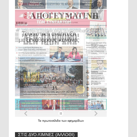
Τα
πρωτοσέλιδα
των
εφημερίδων
ΣΤΙΣ ΔΥΟ ΛΊΜΝΕΣ (ΆΛΛΟΘΙ)