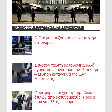
ΔΗΜΟΦΙΛΕΙΣ ΑΝΑΡΤΗΣΕΙΣ ΕΒΔΟΜΑΔΑΣ
Ω Θεέ μου, τι ξουράφια είχαμε στην
αστυνομία!
Έσωσαν πολίτη με τουρνικέ, αλλά
αγοράζουν μόνοι τους τον εξοπλισμό
– Σκληρή καταγγελία της ΕΑΥ
Μεσσηνίας
Οπλοφορία και χρήση πυροβόλων
όπλων από αστυνομικούς: Ήρθε η
ώρα να αλλάξει ο νόμος