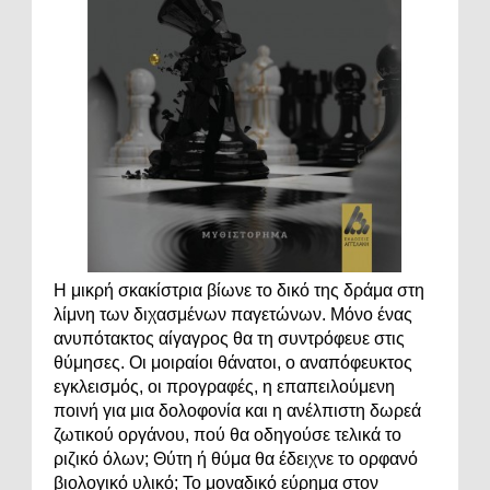
Η μικρή σκακίστρια βίωνε το δικό της δράμα στη
λίμνη των διχασμένων παγετώνων. Μόνο ένας
ανυπότακτος αίγαγρος θα τη συντρόφευε στις
θύμησες. Οι μοιραίοι θάνατοι, ο αναπόφευκτος
εγκλεισμός, οι προγραφές, η επαπειλούμενη
ποινή για μια δολοφονία και η ανέλπιστη δωρεά
ζωτικού οργάνου, πού θα οδηγούσε τελικά το
ριζικό όλων; Θύτη ή θύμα θα έδειχνε το ορφανό
βιολογικό υλικό; Το μοναδικό εύρημα στον