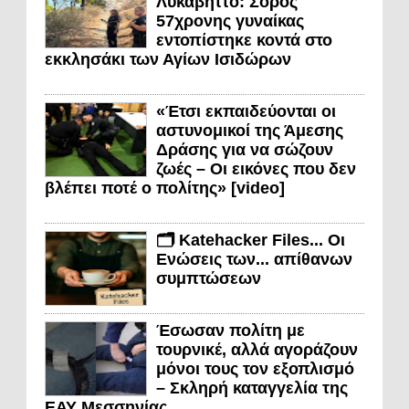
Λυκαβηττό: Σορός
57χρονης γυναίκας
εντοπίστηκε κοντά στο
εκκλησάκι των Αγίων Ισιδώρων
«Έτσι εκπαιδεύονται οι
αστυνομικοί της Άμεσης
Δράσης για να σώζουν
ζωές – Οι εικόνες που δεν
βλέπει ποτέ ο πολίτης» [video]
🗂️ Katehacker Files... Οι
Ενώσεις των... απίθανων
συμπτώσεων
Έσωσαν πολίτη με
τουρνικέ, αλλά αγοράζουν
μόνοι τους τον εξοπλισμό
– Σκληρή καταγγελία της
ΕΑΥ Μεσσηνίας