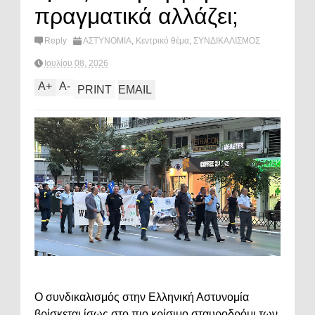
πραγματικά αλλάζει;
Reply
ΑΣΤΥΝΟΜΙΑ
,
Κεντρικό θέμα
,
ΣΥΝΔΙΚΑΛΙΣΜΟΣ
Ιουλίου 08, 2026
A
+
A
-
PRINT
EMAIL
Ο συνδικαλισμός στην Ελληνική Αστυνομία
βρίσκεται ίσως στο πιο κρίσιμο σταυροδρόμι των