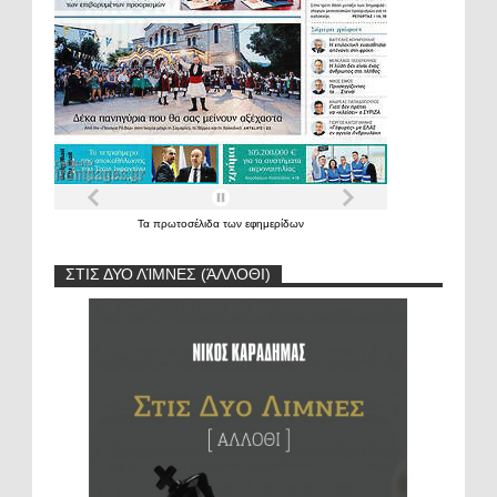
Τα
πρωτοσέλιδα
των
εφημερίδων
ΣΤΙΣ ΔΥΟ ΛΊΜΝΕΣ (ΆΛΛΟΘΙ)