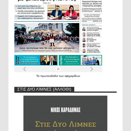
Τα
πρωτοσέλιδα
των
εφημερίδων
ΣΤΙΣ ΔΥΟ ΛΊΜΝΕΣ (ΆΛΛΟΘΙ)