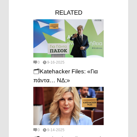
RELATED
0
9-16-2025
🗂️Katehacker Files: «Για
πάντα… ΝΔ;»
0
9-14-2025