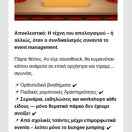
Αποκλειστικό:
Η
τέχνη
του
απολογισμού –
ή
αλλιώς,
όταν
ο
συνδικαλισμός
συναντά
το
event
management.
Πάρτε
θέσεις.
Αν
είχε
soundtrack,
θα
κυμαινόταν
κάπου
ανάμεσα
σε
επική
ορχήστρα
και
ντραμς...
αγωνίας.
📌
Ορθοπεδικά
βοηθήματα: ✔️
📌
Παιδικές
ρομποτικές
δραστηριότητες: ✔️
📌
Σεμινάρια,
εκδηλώσεις
και
workshops
κάθε
είδους —
μόνο
θεματικό
πάρκο
δεν
έχουμε
ανοίξει
: ✔️
📌
Από
σχολικές
τσάντες
μέχρι
επιμορφωτικά
events –
λείπει
μόνο
το
bungee
jumping
: ✔️