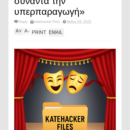
συναντά την
υπερπαραγωγή»
Reply
katehacker Files
Μαΐου 09, 2025
A
+
A
-
PRINT
EMAIL