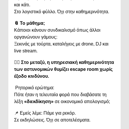
και
κάτι.
Στο
λογιστικό
φύλλο.
Όχι
στην
καθημερινότητα.
📎
Το
μάθημα;
Κάποιοι
κάνουν
συνδικαλισμό
όπως
άλλοι
οργανώνουν
γάμους:
Ξεκινάς
με
τούρτα,
καταλήγεις
με
drone,
DJ
και
live
stream.
🕵️‍♂️
Στο
μεταξύ,
η
υπηρεσιακή
καθημερινότητα
των
αστυνομικών
θυμίζει
escape
room
χωρίς
έξοδο
κινδύνου.
Ρητορικό
ερώτημα:
Πότε
ήταν
η
τελευταία
φορά
που
διαβάσατε
τη
λέξη
«
διεκδίκηση»
σε
οικονομικό
απολογισμό;
📌
Εμείς
λέμε:
Πάμε
για
ρεκόρ.
Σε
εκδηλώσεις.
Όχι
σε
αποτελέσματα.