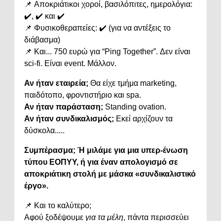
📌
Αποκριάτικοι
χοροί,
βασιλόπιτες,
ημερολόγια:
✔️, ✔️
και ✔️
📌
Φυσικοθεραπείες: ✔️ (
για
να
αντέξεις
το
διάβασμα)
📌
Και...
750
ευρώ
για “
Ping
Together”.
Δεν
είναι
sci-
fi.
Είναι
event.
Μάλλον.
Αν
ήταν
εταιρεία;
Θα
είχε
τμήμα
marketing,
παιδότοπο,
φροντιστήριο
και
spa.
Αν
ήταν
παράσταση;
Standing
ovation.
Αν
ήταν
συνδικαλισμός;
Εκεί
αρχίζουν
τα
δύσκολα.....
Συμπέρασμα;
Ή
μιλάμε
για
μια
υπερ-
ένωση
τύπου
ΕΟΠΥΥ,
ή
για
έναν
απολογισμό
σε
αποκριάτικη
στολή
με
μάσκα «
συνδικαλιστικό
έργο».
📌
Και
το
καλύτερο;
Αφού
ξοδέψουμε
για
τα
μέλη
,
πάντα
περισσεύει