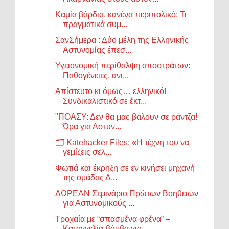
Καμία βάρδια, κανένα περιπολικό: Τι
πραγματικά συμ...
ΣανΣήμερα : Δύο μέλη της Ελληνικής
Αστυνομίας έπεσ...
Υγειονομική περίθαλψη αποστράτων:
Παθογένειες, ανι...
Απίστευτο κι όμως… ελληνικό!
Συνδικαλιστικό σε έκτ...
"ΠΟΑΣΥ: Δεν θα μας βάλουν σε ράντζα!
Ώρα για Αστυν...
🗂️ Katehacker Files: «Η τέχνη του να
γεμίζεις σελ...
Φωτιά και έκρηξη σε εν κινήσει μηχανή
της ομάδας Δ...
ΔΩΡΕΑΝ Σεμινάριο Πρώτων Βοηθειών
για Αστυνομικούς ...
Τροχαία με “σπασμένα φρένα” –
Καταγγελία-βόμβα για...