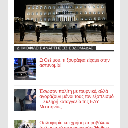
ΔΗΜΟΦΙΛΕΙΣ ΑΝΑΡΤΗΣΕΙΣ ΕΒΔΟΜΑΔΑΣ
Ω Θεέ μου, τι ξουράφια είχαμε στην
αστυνομία!
Έσωσαν πολίτη με τουρνικέ, αλλά
αγοράζουν μόνοι τους τον εξοπλισμό
– Σκληρή καταγγελία της ΕΑΥ
Μεσσηνίας
Οπλοφορία και χρήση πυροβόλων
όπλων από αστυνομικούς: Ήρθε η