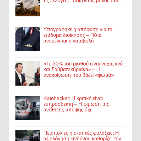
τις εκλογές... παίζοντας μόνος σου.
Υπογράφηκε η απόφαση για το
επίδομα διοίκησης – Πότε
αναμένεται η καταβολή
«Το 30% του μισθού είναι νυχτερινά
και Σαββατοκύριακα» – Η
ανακοίνωση που βάζει «φωτιά»
Katehacker: Η κριτική είναι
ευπρόσδεκτη – Η φίμωση της
αντίθετης άποψης όχι
Περιπολίες ή στατικές φυλάξεις; Η
αξιολόγηση κινδύνου καθορίζει τον