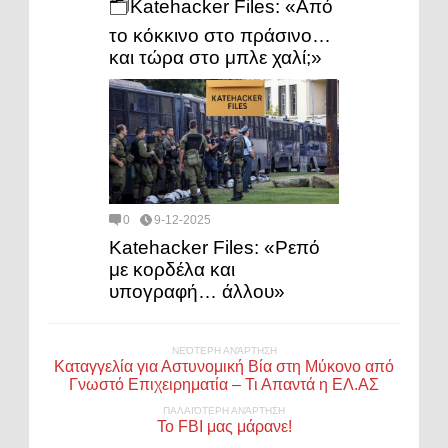
🗂️Katehacker Files: «Από
το κόκκινο στο πράσινο…
και τώρα στο μπλε χαλί;»
0
9-12-2025
Katehacker Files: «Ρεπό
με κορδέλα και
υπογραφή… άλλου»
ΝΕΌΤΕΡΗ ΑΝΆΡΤΗΣΗ
Καταγγελία για Αστυνομική Βία στη Μύκονο από
Γνωστό Επιχειρηματία – Τι Απαντά η ΕΛ.ΑΣ
ΠΑΛΑΙΌΤΕΡΗ ΑΝΆΡΤΗΣΗ
Το FBI μας μάρανε!