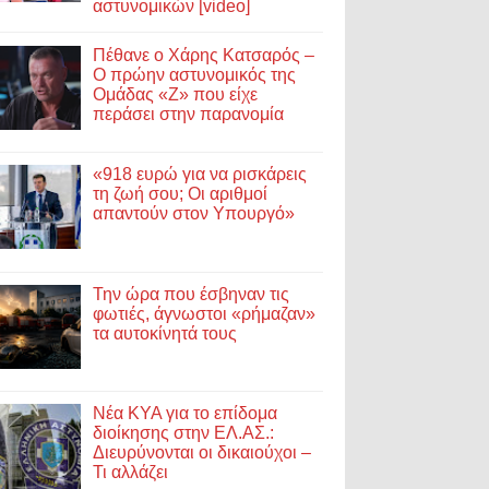
αστυνομικών [video]
Πέθανε ο Χάρης Κατσαρός –
Ο πρώην αστυνομικός της
Ομάδας «Ζ» που είχε
περάσει στην παρανομία
«918 ευρώ για να ρισκάρεις
τη ζωή σου; Οι αριθμοί
απαντούν στον Υπουργό»
Την ώρα που έσβηναν τις
φωτιές, άγνωστοι «ρήμαζαν»
τα αυτοκίνητά τους
Νέα ΚΥΑ για το επίδομα
διοίκησης στην ΕΛ.ΑΣ.:
Διευρύνονται οι δικαιούχοι –
Τι αλλάζει