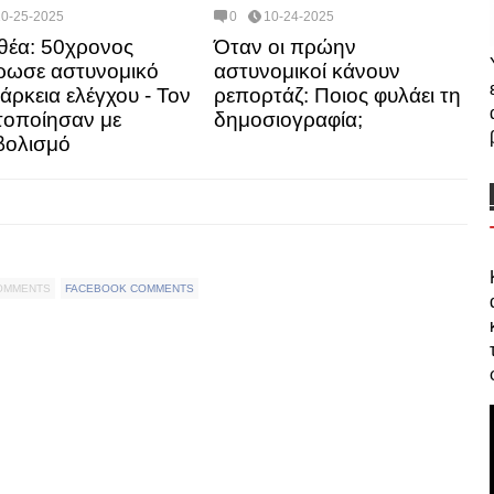
10-25-2025
0
10-24-2025
θέα: 50χρονος
Όταν οι πρώην
ρωσε αστυνομικό
αστυνομικοί κάνουν
ιάρκεια ελέγχου - Τον
ρεπορτάζ: Ποιος φυλάει τη
τοποίησαν με
δημοσιογραφία;
βολισμό
COMMENTS
FACEBOOK COMMENTS