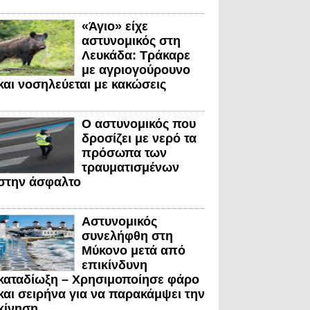
«Άγιο» είχε
αστυνομικός στη
Λευκάδα: Τράκαρε
με αγριογούρουνο
και νοσηλεύεται με κακώσεις
Ο αστυνομικός που
δροσίζει με νερό τα
πρόσωπα των
τραυματισμένων
στην άσφαλτο
Αστυνομικός
συνελήφθη στη
Μύκονο μετά από
επικίνδυνη
καταδίωξη – Χρησιμοποίησε φάρο
και σειρήνα για να παρακάμψει την
κίνηση