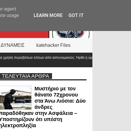
er-agent
rate usage
LEARN MORE
GOT IT
 ΔΥΝΑΜΕΙΣ
katehacker Files
αστυνομικούς: Ήρθε η ώρα να αλλάξει
ΤΕΛΕΥΤΑΙΑ ΑΡΘΡΑ
Μυστήριο με τον
θάνατο 72χρονου
στα Άνω Λιόσια: Δύο
άνδρες
παραδόθηκαν στην Ασφάλεια –
Υποστηρίζουν ότι υπέστη
ηλεκτροπληξία