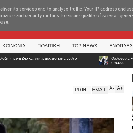
ΊΑ
liver its services and to analyze traffic. Your IP address and us
rmance and security metrics to ensure quality of service, gene
buse.
ΚΟΙΝΩΝΙΑ
ΠΟΛΙΤΙΚΗ
TOP NEWS
ΕΝΟΠΛΕΣ
νεται κατά 50% ο
Οπλοφορία και χρήση πυροβόλων όπλων από 
ο νόμος
A
-
A
+
PRINT
EMAIL