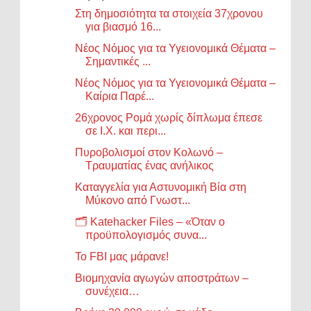
Στη δημοσιότητα τα στοιχεία 37χρονου
για βιασμό 16...
Νέος Νόμος για τα Υγειονομικά Θέματα –
Σημαντικές ...
Νέος Νόμος για τα Υγειονομικά Θέματα –
Καίρια Παρέ...
26χρονος Ρομά χωρίς δίπλωμα έπεσε
σε Ι.Χ. και περι...
Πυροβολισμοί στον Κολωνό –
Τραυματίας ένας ανήλικος
Καταγγελία για Αστυνομική Βία στη
Μύκονο από Γνωστ...
🗂️ Katehacker Files – «Όταν ο
προϋπολογισμός συνα...
Το FBI μας μάρανε!
Βιομηχανία αγωγών αποστράτων –
συνέχεια…