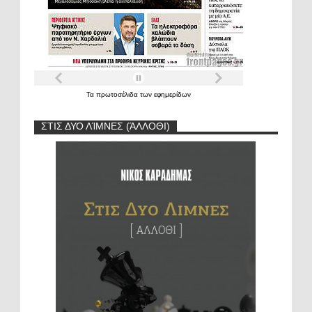
Τα
πρωτοσέλιδα
των
εφημερίδων
ΣΤΙΣ ΔΥΟ ΛΊΜΝΕΣ (ΆΛΛΟΘΙ)