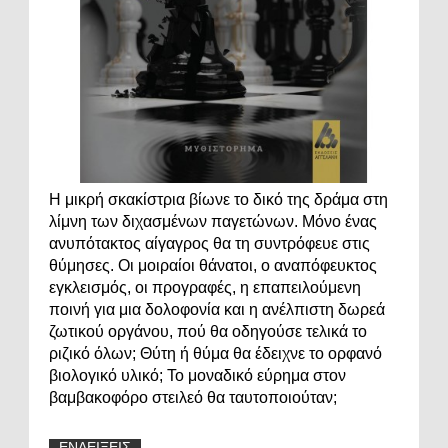
Η μικρή σκακίστρια βίωνε το δικό της δράμα στη
λίμνη των διχασμένων παγετώνων. Μόνο ένας
ανυπότακτος αίγαγρος θα τη συντρόφευε στις
θύμησες. Οι μοιραίοι θάνατοι, ο αναπόφευκτος
εγκλεισμός, οι προγραφές, η επαπειλούμενη
ποινή για μια δολοφονία και η ανέλπιστη δωρεά
ζωτικού οργάνου, πού θα οδηγούσε τελικά το
ριζικό όλων; Θύτη ή θύμα θα έδειχνε το ορφανό
βιολογικό υλικό; Το μοναδικό εύρημα στον
βαμβακοφόρο στειλεό θα ταυτοποιούταν;
ΕΝΔΕΙΞΕΙΣ