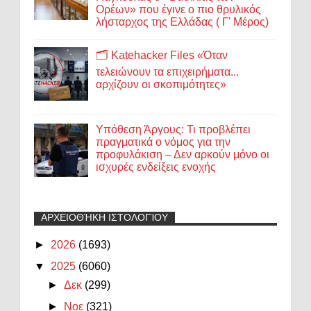
Ορέων» που έγινε ο πιο θρυλικός
λήσταρχος της Ελλάδας ( Γ' Μέρος)
🗂️ Katehacker Files «Όταν
τελειώνουν τα επιχειρήματα...
αρχίζουν οι σκοπιμότητες»
Υπόθεση Άργους: Τι προβλέπει
πραγματικά ο νόμος για την
προφυλάκιση – Δεν αρκούν μόνο οι
ισχυρές ενδείξεις ενοχής
ΑΡΧΕΙΟΘΉΚΗ ΙΣΤΟΛΟΓΊΟΥ
►
2026
(1693)
▼
2025
(6060)
►
Δεκ
(299)
►
Νοε
(321)