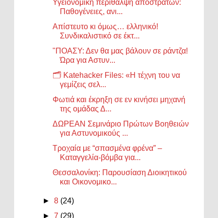
Υγειονομική περίθαλψη αποστράτων:
Παθογένειες, ανι...
Απίστευτο κι όμως… ελληνικό!
Συνδικαλιστικό σε έκτ...
"ΠΟΑΣΥ: Δεν θα μας βάλουν σε ράντζα!
Ώρα για Αστυν...
🗂️ Katehacker Files: «Η τέχνη του να
γεμίζεις σελ...
Φωτιά και έκρηξη σε εν κινήσει μηχανή
της ομάδας Δ...
ΔΩΡΕΑΝ Σεμινάριο Πρώτων Βοηθειών
για Αστυνομικούς ...
Τροχαία με “σπασμένα φρένα” –
Καταγγελία-βόμβα για...
Θεσσαλονίκη: Παρουσίαση Διοικητικού
και Οικονομικο...
►
8
(24)
►
7
(29)