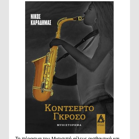
Το πέρασμα του Μισισιπή φίλευε αισθαντικά και