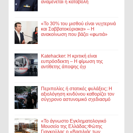
αναμένεται η καταβολή
«Το 30% του μισθού είναι νυχτερινά
και Σαββατοκύριακα» – Η
ανακοίνωση που βάζει «φωτιά»
Katehacker: Η κριτική είναι
ευπρόσδεκτη – Η φίμωση της
αντίθετης άποψης όχι
Περιπολίες ή στατικές φυλάξεις; Η
αξιολόγηση κινδύνου καθορίζει τον
σύγχρονο αστυνομικό σχεδιασμό
«Το άγνωστο Εγκληματολογικό
Μουσείο της Ελλάδας:Φώτης
Γιαγκούλας ο «Βασιλιάς των