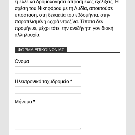
έμελλε να δρομολογήσει απρόσμενες εξελίξεις. Η
σχέση του Νικηφόρου με τη Λυδία, αποκτούσε
υπόσταση, στη δεκαετία του εβδομήντα, στην
παροπλισμένη ωχρά ντρεζίνα. Τίποτα δεν
προμήνυε, μέχρι τότε, την ανεξήγητη γονιδιακή
αλληλουχία.
ΦΟΡΜΑ ΕΠΙΚΟΙΝΩΝΙΑΣ
Όνομα
Ηλεκτρονικό ταχυδρομείο
*
Μήνυμα
*