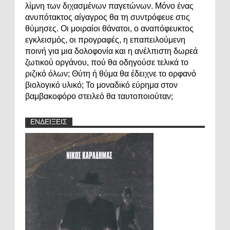
λίμνη των διχασμένων παγετώνων. Μόνο ένας
ανυπότακτος αίγαγρος θα τη συντρόφευε στις
θύμησες. Οι μοιραίοι θάνατοι, ο αναπόφευκτος
εγκλεισμός, οι προγραφές, η επαπειλούμενη
ποινή για μια δολοφονία και η ανέλπιστη δωρεά
ζωτικού οργάνου, πού θα οδηγούσε τελικά το
ριζικό όλων; Θύτη ή θύμα θα έδειχνε το ορφανό
βιολογικό υλικό; Το μοναδικό εύρημα στον
βαμβακοφόρο στειλεό θα ταυτοποιούταν;
ΕΝΔΕΙΞΕΙΣ