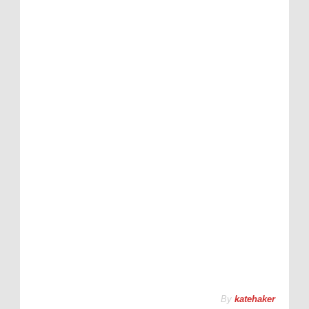
By
katehaker