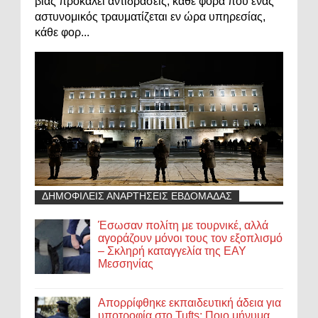
βίας προκαλεί αντιδράσεις, κάθε φορά που ένας
αστυνομικός τραυματίζεται εν ώρα υπηρεσίας,
κάθε φορ...
ΔΗΜΟΦΙΛΕΙΣ ΑΝΑΡΤΗΣΕΙΣ ΕΒΔΟΜΑΔΑΣ
Έσωσαν πολίτη με τουρνικέ, αλλά
αγοράζουν μόνοι τους τον εξοπλισμό
– Σκληρή καταγγελία της ΕΑΥ
Μεσσηνίας
Απορρίφθηκε εκπαιδευτική άδεια για
υποτροφία στο Tufts: Ποιο μήνυμα