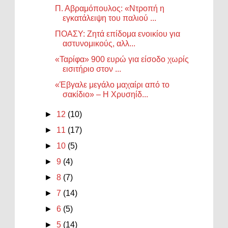
Π. Αβραμόπουλος: «Ντροπή η
εγκατάλειψη του παλιού ...
ΠΟΑΣΥ: Ζητά επίδομα ενοικίου για
αστυνομικούς, αλλ...
«Ταρίφα» 900 ευρώ για είσοδο χωρίς
εισιτήριο στον ...
«Έβγαλε μεγάλο μαχαίρι από το
σακίδιο» – Η Χρυσηίδ...
►
12
(10)
►
11
(17)
►
10
(5)
►
9
(4)
►
8
(7)
►
7
(14)
►
6
(5)
►
5
(14)