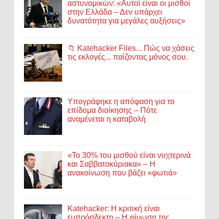
αστυνομικών: «Αυτοί είναι οι μισθοί
στην Ελλάδα – Δεν υπάρχει
δυνατότητα για μεγάλες αυξήσεις»
📁 Katehacker Files... Πώς να χάσεις
τις εκλογές... παίζοντας μόνος σου.
Υπογράφηκε η απόφαση για το
επίδομα διοίκησης – Πότε
αναμένεται η καταβολή
«Το 30% του μισθού είναι νυχτερινά
και Σαββατοκύριακα» – Η
ανακοίνωση που βάζει «φωτιά»
Katehacker: Η κριτική είναι
ευπρόσδεκτη – Η φίμωση της