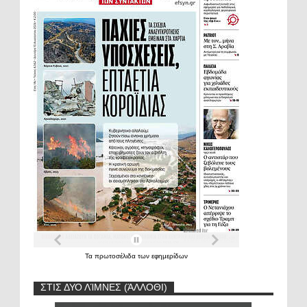
Τα
πρωτοσέλιδα
των
εφημερίδων
ΣΤΙΣ ΔΥΟ ΛΊΜΝΕΣ (ΆΛΛΟΘΙ)