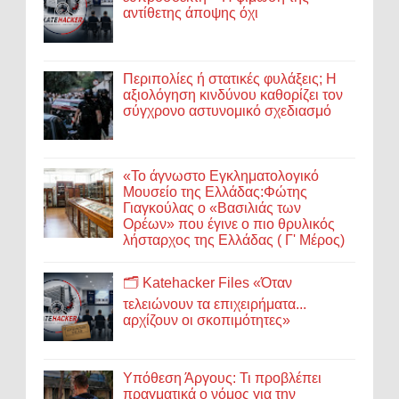
αντίθετης άποψης όχι
Περιπολίες ή στατικές φυλάξεις; Η
αξιολόγηση κινδύνου καθορίζει τον
σύγχρονο αστυνομικό σχεδιασμό
«Το άγνωστο Εγκληματολογικό
Μουσείο της Ελλάδας:Φώτης
Γιαγκούλας ο «Βασιλιάς των
Ορέων» που έγινε ο πιο θρυλικός
λήσταρχος της Ελλάδας ( Γ' Μέρος)
🗂️ Katehacker Files «Όταν
τελειώνουν τα επιχειρήματα...
αρχίζουν οι σκοπιμότητες»
Υπόθεση Άργους: Τι προβλέπει
πραγματικά ο νόμος για την