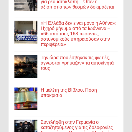
για ρευματοκλοπή – Όταν η
αξιοπιστία των θεσμών δοκιμάζεται
«Η Ελλάδα δεν είναι μόνο η Αθήνα»:
Ηχηρό μήνυμα από τα Ιωάννινα –
«66 από τους 168 πεσόντες
αστυνομικούς υπηρετούσαν στην
περιφέρεια»
Την ώρα που έσβηναν τις φωτιές,
άγνωστοι «ρήμαζαν» τα αυτοκίνητά
τους
Η μελέτη της Βίβλου. Πόση
υποκρισία
Συνελήφθη στην Γερμανία ο
καταζητούμενος για τις δολοφονίες