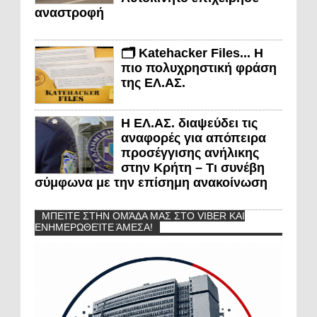
αναστροφή
🗂️ Katehacker Files... Η
πιο πολυχρηστική φράση
της ΕΛ.ΑΣ.
Η ΕΛ.ΑΣ. διαψεύδει τις
αναφορές για απόπειρα
προσέγγισης ανήλικης
στην Κρήτη – Τι συνέβη
σύμφωνα με την επίσημη ανακοίνωση
ΜΠΕΊΤΕ ΣΤΗΝ ΟΜΆΔΑ ΜΑΣ ΣΤΟ VIBER ΚΑΙ
ΕΝΗΜΕΡΩΘΕΊΤΕ ΆΜΕΣΑ!