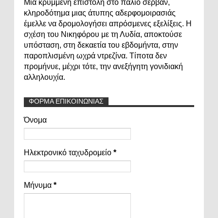
Μια κρυμμένη επιστολή στο παλιό σερβάν,
κληροδότημα μιας άτυπης αδερφομοιρασιάς
έμελλε να δρομολογήσει απρόσμενες εξελίξεις. Η
σχέση του Νικηφόρου με τη Λυδία, αποκτούσε
υπόσταση, στη δεκαετία του εβδομήντα, στην
παροπλισμένη ωχρά ντρεζίνα. Τίποτα δεν
προμήνυε, μέχρι τότε, την ανεξήγητη γονιδιακή
αλληλουχία.
ΦΟΡΜΑ ΕΠΙΚΟΙΝΩΝΙΑΣ
Όνομα
Ηλεκτρονικό ταχυδρομείο
*
Μήνυμα
*