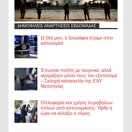
ΔΗΜΟΦΙΛΕΙΣ ΑΝΑΡΤΗΣΕΙΣ ΕΒΔΟΜΑΔΑΣ
Ω Θεέ μου, τι ξουράφια είχαμε στην
αστυνομία!
Έσωσαν πολίτη με τουρνικέ, αλλά
αγοράζουν μόνοι τους τον εξοπλισμό
– Σκληρή καταγγελία της ΕΑΥ
Μεσσηνίας
Οπλοφορία και χρήση πυροβόλων
όπλων από αστυνομικούς: Ήρθε η
ώρα να αλλάξει ο νόμος