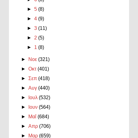
►
5
(8)
►
4
(9)
►
3
(11)
►
2
(5)
►
1
(8)
►
Νοε
(321)
►
Οκτ
(401)
►
Σεπ
(418)
►
Αυγ
(440)
►
Ιουλ
(532)
►
Ιουν
(564)
►
Μαΐ
(684)
►
Απρ
(706)
►
Μαρ
(659)