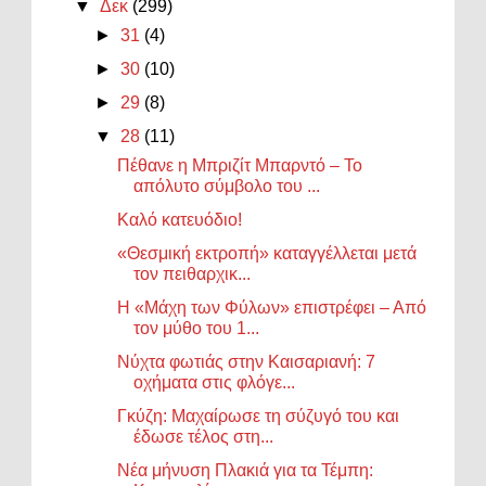
▼
Δεκ
(299)
►
31
(4)
►
30
(10)
►
29
(8)
▼
28
(11)
Πέθανε η Μπριζίτ Μπαρντό – Το
απόλυτο σύμβολο του ...
Καλό κατευόδιο!
«Θεσμική εκτροπή» καταγγέλλεται μετά
τον πειθαρχικ...
Η «Μάχη των Φύλων» επιστρέφει – Από
τον μύθο του 1...
Νύχτα φωτιάς στην Καισαριανή: 7
οχήματα στις φλόγε...
Γκύζη: Μαχαίρωσε τη σύζυγό του και
έδωσε τέλος στη...
Νέα μήνυση Πλακιά για τα Τέμπη: