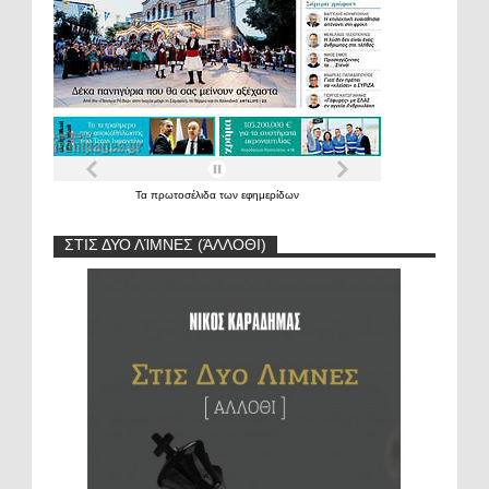
Τα
πρωτοσέλιδα
των
εφημερίδων
ΣΤΙΣ ΔΥΟ ΛΊΜΝΕΣ (ΆΛΛΟΘΙ)