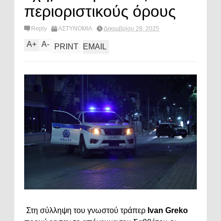
περιοριστικούς όρους
Reply
ΑΣΤΥΝΟΜΙΑ
Δεκεμβρίου 28, 2025
A
+
A
-
PRINT
EMAIL
Στη σύλληψη του γνωστού τράπερ
Ivan Greko