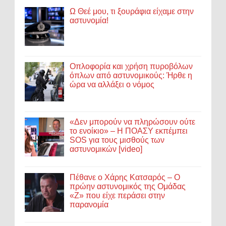
Ω Θεέ μου, τι ξουράφια είχαμε στην
αστυνομία!
Οπλοφορία και χρήση πυροβόλων
όπλων από αστυνομικούς: Ήρθε η
ώρα να αλλάξει ο νόμος
«Δεν μπορούν να πληρώσουν ούτε
το ενοίκιο» – Η ΠΟΑΣΥ εκπέμπει
SOS για τους μισθούς των
αστυνομικών [video]
Πέθανε ο Χάρης Κατσαρός – Ο
πρώην αστυνομικός της Ομάδας
«Ζ» που είχε περάσει στην
παρανομία