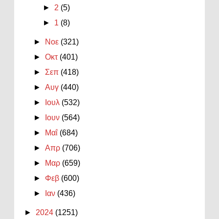
►
2
(5)
►
1
(8)
►
Νοε
(321)
►
Οκτ
(401)
►
Σεπ
(418)
►
Αυγ
(440)
►
Ιουλ
(532)
►
Ιουν
(564)
►
Μαΐ
(684)
►
Απρ
(706)
►
Μαρ
(659)
►
Φεβ
(600)
►
Ιαν
(436)
►
2024
(1251)