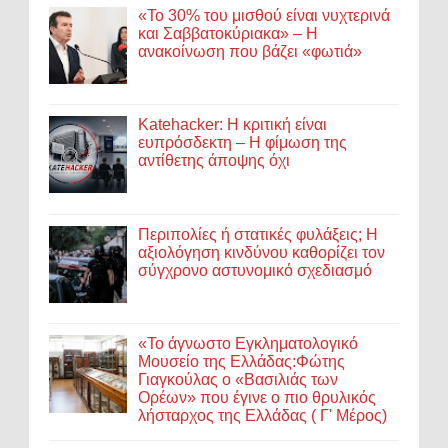
«Το 30% του μισθού είναι νυχτερινά
και Σαββατοκύριακα» – Η
ανακοίνωση που βάζει «φωτιά»
Katehacker: Η κριτική είναι
ευπρόσδεκτη – Η φίμωση της
αντίθετης άποψης όχι
Περιπολίες ή στατικές φυλάξεις; Η
αξιολόγηση κινδύνου καθορίζει τον
σύγχρονο αστυνομικό σχεδιασμό
«Το άγνωστο Εγκληματολογικό
Μουσείο της Ελλάδας:Φώτης
Γιαγκούλας ο «Βασιλιάς των
Ορέων» που έγινε ο πιο θρυλικός
λήσταρχος της Ελλάδας ( Γ' Μέρος)