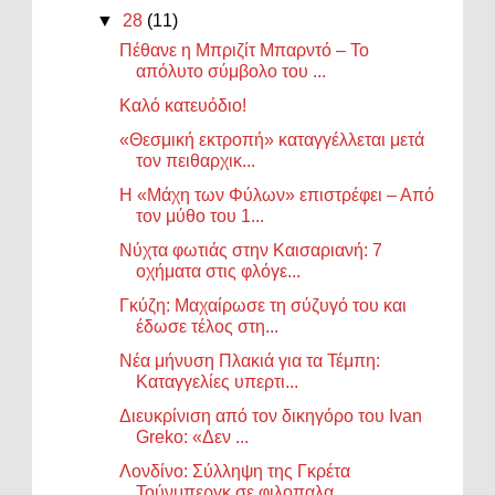
▼
28
(11)
Πέθανε η Μπριζίτ Μπαρντό – Το
απόλυτο σύμβολο του ...
Καλό κατευόδιο!
«Θεσμική εκτροπή» καταγγέλλεται μετά
τον πειθαρχικ...
Η «Μάχη των Φύλων» επιστρέφει – Από
τον μύθο του 1...
Νύχτα φωτιάς στην Καισαριανή: 7
οχήματα στις φλόγε...
Γκύζη: Μαχαίρωσε τη σύζυγό του και
έδωσε τέλος στη...
Νέα μήνυση Πλακιά για τα Τέμπη:
Καταγγελίες υπερτι...
Διευκρίνιση από τον δικηγόρο του Ivan
Greko: «Δεν ...
Λονδίνο: Σύλληψη της Γκρέτα
Τούνμπεργκ σε φιλοπαλα...