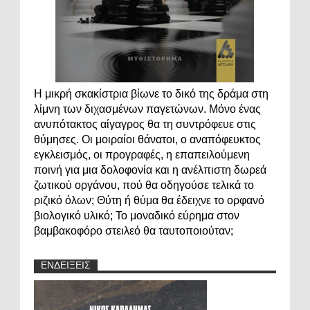
Η μικρή σκακίστρια βίωνε το δικό της δράμα στη
λίμνη των διχασμένων παγετώνων. Μόνο ένας
ανυπότακτος αίγαγρος θα τη συντρόφευε στις
θύμησες. Οι μοιραίοι θάνατοι, ο αναπόφευκτος
εγκλεισμός, οι προγραφές, η επαπειλούμενη
ποινή για μια δολοφονία και η ανέλπιστη δωρεά
ζωτικού οργάνου, πού θα οδηγούσε τελικά το
ριζικό όλων; Θύτη ή θύμα θα έδειχνε το ορφανό
βιολογικό υλικό; Το μοναδικό εύρημα στον
βαμβακοφόρο στειλεό θα ταυτοποιούταν;
ΕΝΔΕΙΞΕΙΣ