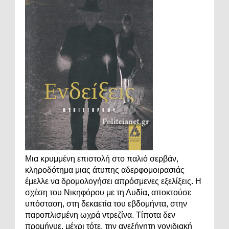
Μια κρυμμένη επιστολή στο παλιό σερβάν,
κληροδότημα μιας άτυπης αδερφομοιρασιάς
έμελλε να δρομολογήσει απρόσμενες εξελίξεις. Η
σχέση του Νικηφόρου με τη Λυδία, αποκτούσε
υπόσταση, στη δεκαετία του εβδομήντα, στην
παροπλισμένη ωχρά ντρεζίνα. Τίποτα δεν
προμήνυε, μέχρι τότε, την ανεξήγητη γονιδιακή