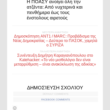
Η ΠΟΑΣΥ ανοίγει όλη την
ατζέντα: Από νυχτερινά και
πενθήμερα έως τους
ένστολους αιρετούς
ΝΕΌΤΕΡΗ ΑΝΆΡΤΗΣΗ
Δημοσκόπηση ANT1 / MARC: Προβάδισμα της
Νέας Δημοκρατίας – Δεύτερο το ΠΑΣΟΚ, χαμηλά
ο ΣΥΡΙΖΑ
ΠΑΛΑΙΌΤΕΡΗ ΑΝΆΡΤΗΣΗ
Συνέντευξη Δημήτρη Καραγιανόπουλου στο
Katehacker: «Το νέο μισθολόγιο δεν είναι
μεταρρύθμιση – είναι ανακύκλωση της αδικίας»
ΔΗΜΟΣΊΕΥΣΗ ΣΧΟΛΊΟΥ
DEFAULT COMMENTS
FACEBOOK COMMENTS