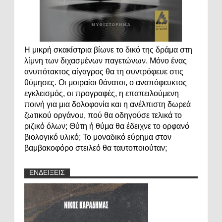
Η μικρή σκακίστρια βίωνε το δικό της δράμα στη
λίμνη των διχασμένων παγετώνων. Μόνο ένας
ανυπότακτος αίγαγρος θα τη συντρόφευε στις
θύμησες. Οι μοιραίοι θάνατοι, ο αναπόφευκτος
εγκλεισμός, οι προγραφές, η επαπειλούμενη
ποινή για μια δολοφονία και η ανέλπιστη δωρεά
ζωτικού οργάνου, πού θα οδηγούσε τελικά το
ριζικό όλων; Θύτη ή θύμα θα έδειχνε το ορφανό
βιολογικό υλικό; Το μοναδικό εύρημα στον
βαμβακοφόρο στειλεό θα ταυτοποιούταν;
ΕΝΔΕΙΞΕΙΣ