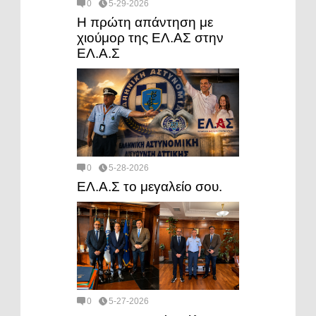
0
5-29-2026
Η πρώτη απάντηση με
χιούμορ της ΕΛ.ΑΣ στην
ΕΛ.Α.Σ
0
5-28-2026
ΕΛ.Α.Σ το μεγαλείο σου.
0
5-27-2026