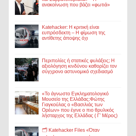
ανακοίνωση που βάζει «φωτιά»
Katehacker: Η κριτική είναι
ευπρόσδεκτη – Η φίμωση της
αντίθετης άποψης όχι
Περιπολίες ή στατικές φυλάξεις; Η
αξιολόγηση κινδύνου καθορίζει τον
σύγχρονο αστυνομικό σχεδιασμό
«Το άγνωστο Εγκληματολογικό
Μουσείο της Ελλάδας:Φώτης
Γιαγκούλας ο «Βασιλιάς των
Ορέων» που έγινε ο πιο θρυλικός
λήσταρχος της Ελλάδας ( Γ' Μέρος)
🗂️ Katehacker Files «Όταν