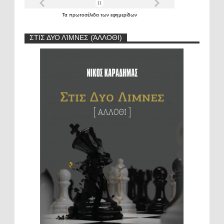
Τα
πρωτοσέλιδα
των
εφημερίδων
ΣΤΙΣ ΔΥΟ ΛΊΜΝΕΣ (ΆΛΛΟΘΙ)