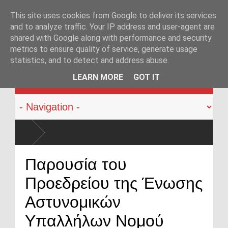
This site uses cookies from Google to deliver its services
and to analyze traffic. Your IP address and user-agent are
shared with Google along with performance and security
metrics to ensure quality of service, generate usage
statistics, and to detect and address abuse.
KATEHACKER
LEARN MORE
GOT IT
Π
δ
Α
Παρουσία του
κ
Προεδρείου της Ένωσης
«
π
Αστυνομικών
Υπαλλήλων Νομού