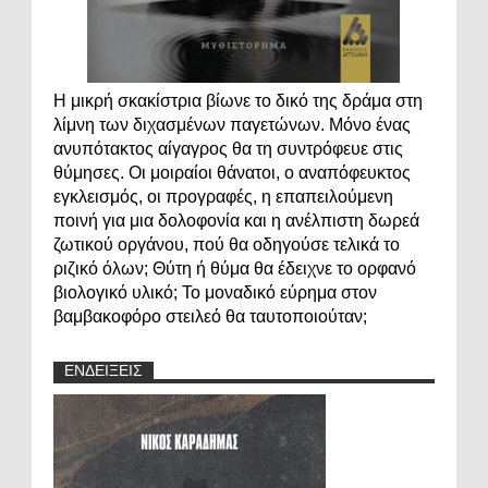
Η μικρή σκακίστρια βίωνε το δικό της δράμα στη
λίμνη των διχασμένων παγετώνων. Μόνο ένας
ανυπότακτος αίγαγρος θα τη συντρόφευε στις
θύμησες. Οι μοιραίοι θάνατοι, ο αναπόφευκτος
εγκλεισμός, οι προγραφές, η επαπειλούμενη
ποινή για μια δολοφονία και η ανέλπιστη δωρεά
ζωτικού οργάνου, πού θα οδηγούσε τελικά το
ριζικό όλων; Θύτη ή θύμα θα έδειχνε το ορφανό
βιολογικό υλικό; Το μοναδικό εύρημα στον
βαμβακοφόρο στειλεό θα ταυτοποιούταν;
ΕΝΔΕΙΞΕΙΣ