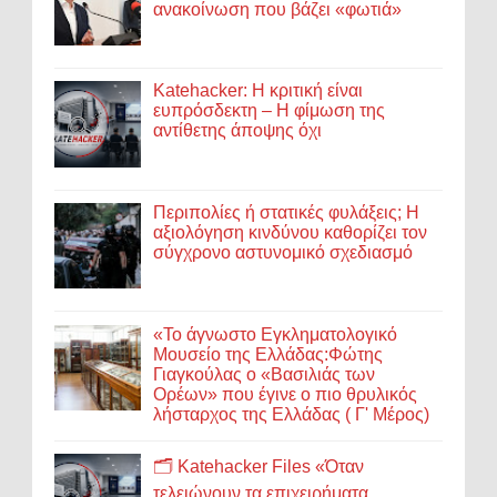
ανακοίνωση που βάζει «φωτιά»
Katehacker: Η κριτική είναι
ευπρόσδεκτη – Η φίμωση της
αντίθετης άποψης όχι
Περιπολίες ή στατικές φυλάξεις; Η
αξιολόγηση κινδύνου καθορίζει τον
σύγχρονο αστυνομικό σχεδιασμό
«Το άγνωστο Εγκληματολογικό
Μουσείο της Ελλάδας:Φώτης
Γιαγκούλας ο «Βασιλιάς των
Ορέων» που έγινε ο πιο θρυλικός
λήσταρχος της Ελλάδας ( Γ' Μέρος)
🗂️ Katehacker Files «Όταν
τελειώνουν τα επιχειρήματα...