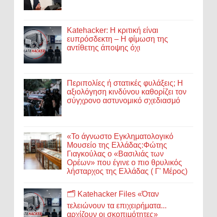
Katehacker: Η κριτική είναι
ευπρόσδεκτη – Η φίμωση της
αντίθετης άποψης όχι
Περιπολίες ή στατικές φυλάξεις; Η
αξιολόγηση κινδύνου καθορίζει τον
σύγχρονο αστυνομικό σχεδιασμό
«Το άγνωστο Εγκληματολογικό
Μουσείο της Ελλάδας:Φώτης
Γιαγκούλας ο «Βασιλιάς των
Ορέων» που έγινε ο πιο θρυλικός
λήσταρχος της Ελλάδας ( Γ' Μέρος)
🗂️ Katehacker Files «Όταν
τελειώνουν τα επιχειρήματα...
αρχίζουν οι σκοπιμότητες»