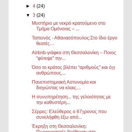
►
4
(24)
▼
3
(24)
Μυστήριο με νεκρό κρατούμενο στο
Τμήμα Ομόνοιας – ...
Ταπεινός - Αθανασόπουλος:Στο ίδιο έργο
θεατές…
Airbnb-γιάφκα στη Θεσσαλονίκη – Ποιος
“φύτεψε” την...
Όσο το κράτος βλέπει “αριθμούς” και όχι
ανθρώπους,...
Πανεπιστημιακή Αστυνομία και
διηγώντας να κλαις…
Η συνυπηρέτηση... της γελοιότητας με
την καθυστέρη...
Σέρρες: Ελεύθερος ο 67χρονος που
συνελήφθη έξω από...
Έκρηξη στη Θεσσαλονίκη:
Πυροκροτητές βρέθηκαν στο ...