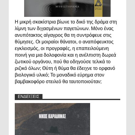
Η μικρή σκακίστρια βίωνε το δικό της δράμα στη
λίμνη των διχασμένων παγετώνων. Μόνο ένας
ανυπότακτος αίγαγρος θα τη συντρόφευε στις
θύμησες. Οι μοιραίοι θάνατοι, ο αναπόφευκτος
εγκλεισμός, οι προγραφές, η επαπειλούμενη
ποινή για μια δολοφονία και η ανέλπιστη δωρεά
ζωτικού οργάνου, πού θα οδηγούσε τελικά το
ριζικό όλων; Θύτη ή θύμα θα έδειχνε το ορφανό
βιολογικό υλικό; Το μοναδικό εύρημα στον
βαμβακοφόρο στειλεό θα ταυτοποιούταν;
ΕΝΔΕΙΞΕΙΣ