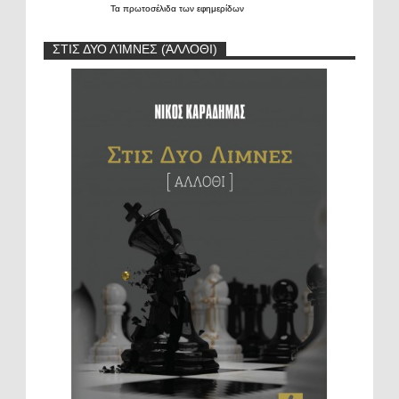
Τα
πρωτοσέλιδα
των
εφημερίδων
ΣΤΙΣ ΔΥΟ ΛΊΜΝΕΣ (ΆΛΛΟΘΙ)