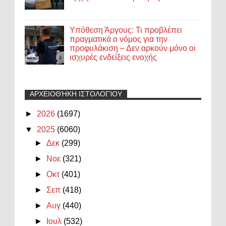
Υπόθεση Άργους: Τι προβλέπει
πραγματικά ο νόμος για την
προφυλάκιση – Δεν αρκούν μόνο οι
ισχυρές ενδείξεις ενοχής
ΑΡΧΕΙΟΘΉΚΗ ΙΣΤΟΛΟΓΊΟΥ
►
2026
(1697)
▼
2025
(6060)
►
Δεκ
(299)
►
Νοε
(321)
►
Οκτ
(401)
►
Σεπ
(418)
►
Αυγ
(440)
►
Ιουλ
(532)