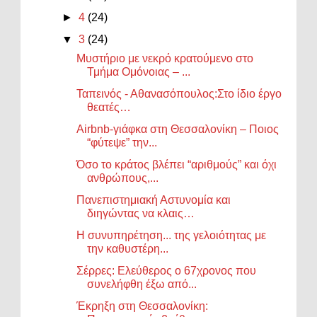
►
4
(24)
▼
3
(24)
Μυστήριο με νεκρό κρατούμενο στο
Τμήμα Ομόνοιας – ...
Ταπεινός - Αθανασόπουλος:Στο ίδιο έργο
θεατές…
Airbnb-γιάφκα στη Θεσσαλονίκη – Ποιος
“φύτεψε” την...
Όσο το κράτος βλέπει “αριθμούς” και όχι
ανθρώπους,...
Πανεπιστημιακή Αστυνομία και
διηγώντας να κλαις…
Η συνυπηρέτηση... της γελοιότητας με
την καθυστέρη...
Σέρρες: Ελεύθερος ο 67χρονος που
συνελήφθη έξω από...
Έκρηξη στη Θεσσαλονίκη: