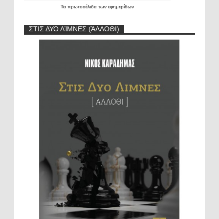
Τα
πρωτοσέλιδα
των
εφημερίδων
ΣΤΙΣ ΔΥΟ ΛΊΜΝΕΣ (ΆΛΛΟΘΙ)