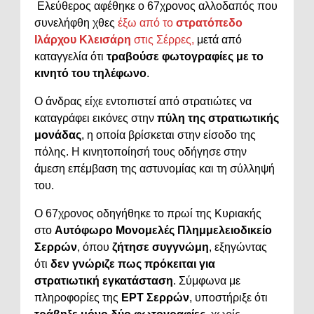
Ελεύθερος αφέθηκε ο 67χρονος αλλοδαπός που
συνελήφθη χθες
έξω από το
στρατόπεδο
Ιλάρχου Κλεισάρη
στις Σέρρες,
μετά από
καταγγελία ότι
τραβούσε φωτογραφίες με το
κινητό του τηλέφωνο
.
Ο άνδρας είχε εντοπιστεί από στρατιώτες να
καταγράφει εικόνες στην
πύλη της στρατιωτικής
μονάδας
, η οποία βρίσκεται στην είσοδο της
πόλης. Η κινητοποίησή τους οδήγησε στην
άμεση επέμβαση της αστυνομίας και τη σύλληψή
του.
Ο 67χρονος οδηγήθηκε το πρωί της Κυριακής
στο
Αυτόφωρο Μονομελές Πλημμελειοδικείο
Σερρών
, όπου
ζήτησε συγγνώμη
, εξηγώντας
ότι
δεν γνώριζε πως πρόκειται για
στρατιωτική εγκατάσταση
. Σύμφωνα με
πληροφορίες της
ΕΡΤ Σερρών
, υποστήριξε ότι