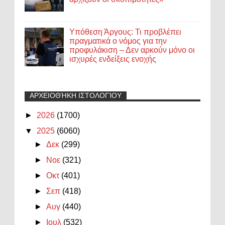
Υπόθεση Άργους: Τι προβλέπει
πραγματικά ο νόμος για την
προφυλάκιση – Δεν αρκούν μόνο οι
ισχυρές ενδείξεις ενοχής
ΑΡΧΕΙΟΘΉΚΗ ΙΣΤΟΛΟΓΊΟΥ
►
2026
(1700)
▼
2025
(6060)
►
Δεκ
(299)
►
Νοε
(321)
►
Οκτ
(401)
►
Σεπ
(418)
►
Αυγ
(440)
►
Ιουλ
(532)