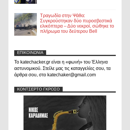
Τραγωδία στην Ψάθα:
Συγκρούστηκαν δύο πυροσβεστικά
ελικόπτερα – Δύο νεκροί, σώθηκε το
πλήρωμα του δεύτερου Bell
ΕΠΙΚΟΙΝΩΝΙΑ
Το katechacker.gr είναι η «φωνή» του Έλληνα
αστυνομικού. Στείλε μας τις καταγγελίες σου, τα
άρθρα σου, στο katechaker@gmail.com
ΚΟΝΤΣΕΡΤΟ ΓΚΡΟΣΟ