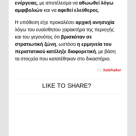
ενέργειας
, με αποτέλεσμα να
αθωωθεί λόγω
αμφιβολιών
και να
αφεθεί ελεύθερος
.
Η υπόθεση είχε προκαλέσει
αρχική ανησυχία
λόγω του ευαίσθητου χαρακτήρα της περιοχής
και του γεγονότος ότι
βρισκόταν σε
στρατιωτική ζώνη
, ωστόσο
η ερμηνεία του
περιστατικού κατέληξε διαφορετική
, με βάση
τα στοιχεία που κατατέθηκαν στο δικαστήριο.
By
katehaker
LIKE TO SHARE?