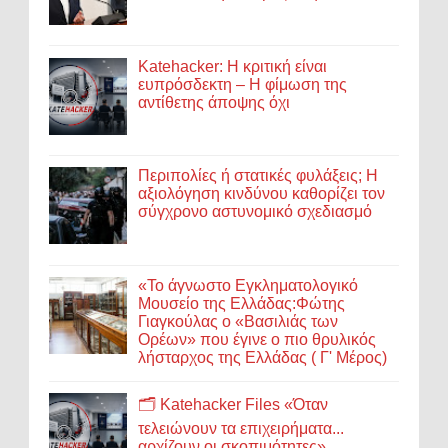
Katehacker: Η κριτική είναι
ευπρόσδεκτη – Η φίμωση της
αντίθετης άποψης όχι
Περιπολίες ή στατικές φυλάξεις; Η
αξιολόγηση κινδύνου καθορίζει τον
σύγχρονο αστυνομικό σχεδιασμό
«Το άγνωστο Εγκληματολογικό
Μουσείο της Ελλάδας:Φώτης
Γιαγκούλας ο «Βασιλιάς των
Ορέων» που έγινε ο πιο θρυλικός
λήσταρχος της Ελλάδας ( Γ' Μέρος)
🗂️ Katehacker Files «Όταν
τελειώνουν τα επιχειρήματα...
αρχίζουν οι σκοπιμότητες»