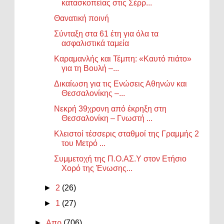
κατασκοπείας στις Σέρρ...
Θανατική ποινή
Σύνταξη στα 61 έτη για όλα τα
ασφαλιστικά ταμεία
Καραμανλής και Τέμπη: «Καυτό πιάτο»
για τη Βουλή –...
Δικαίωση για τις Ενώσεις Αθηνών και
Θεσσαλονίκης –...
Νεκρή 39χρονη από έκρηξη στη
Θεσσαλονίκη – Γνωστή ...
Κλειστοί τέσσερις σταθμοί της Γραμμής 2
του Μετρό ...
Συμμετοχή της Π.Ο.ΑΣ.Υ στον Ετήσιο
Χορό της Ένωσης...
►
2
(26)
►
1
(27)
►
Απρ
(706)