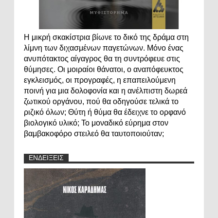
Η μικρή σκακίστρια βίωνε το δικό της δράμα στη
λίμνη των διχασμένων παγετώνων. Μόνο ένας
ανυπότακτος αίγαγρος θα τη συντρόφευε στις
θύμησες. Οι μοιραίοι θάνατοι, ο αναπόφευκτος
εγκλεισμός, οι προγραφές, η επαπειλούμενη
ποινή για μια δολοφονία και η ανέλπιστη δωρεά
ζωτικού οργάνου, πού θα οδηγούσε τελικά το
ριζικό όλων; Θύτη ή θύμα θα έδειχνε το ορφανό
βιολογικό υλικό; Το μοναδικό εύρημα στον
βαμβακοφόρο στειλεό θα ταυτοποιούταν;
ΕΝΔΕΙΞΕΙΣ