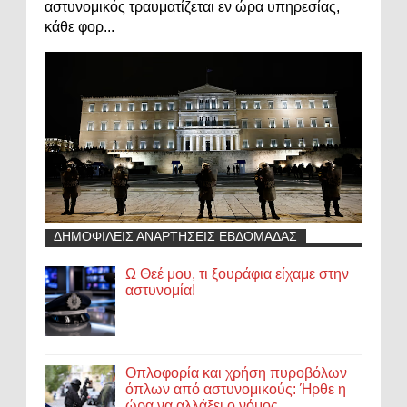
αστυνομικός τραυματίζεται εν ώρα υπηρεσίας,
κάθε φορ...
ΔΗΜΟΦΙΛΕΙΣ ΑΝΑΡΤΗΣΕΙΣ ΕΒΔΟΜΑΔΑΣ
Ω Θεέ μου, τι ξουράφια είχαμε στην
αστυνομία!
Οπλοφορία και χρήση πυροβόλων
όπλων από αστυνομικούς: Ήρθε η
ώρα να αλλάξει ο νόμος