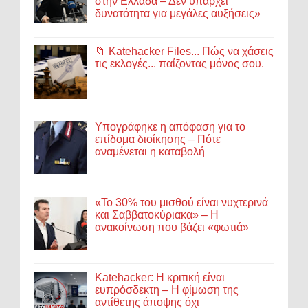
στην Ελλάδα – Δεν υπάρχει
δυνατότητα για μεγάλες αυξήσεις»
📁 Katehacker Files... Πώς να χάσεις
τις εκλογές... παίζοντας μόνος σου.
Υπογράφηκε η απόφαση για το
επίδομα διοίκησης – Πότε
αναμένεται η καταβολή
«Το 30% του μισθού είναι νυχτερινά
και Σαββατοκύριακα» – Η
ανακοίνωση που βάζει «φωτιά»
Katehacker: Η κριτική είναι
ευπρόσδεκτη – Η φίμωση της
αντίθετης άποψης όχι