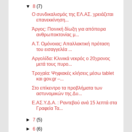
▼
8
(7)
Ο συνδικαλισμός της ΕΛ.ΑΣ. χρειάζεται
επανεκκίνηση...
Άργος: Ποινική δίωξη για απόπειρα
ανθρωποκτονίας μ...
Α.Τ. Ομόνοιας: Απαλλακτική πρόταση
του εισαγγελέα ...
Αργολίδα: Κλινικά νεκρός ο 20χρονος
μετά τους πυρο...
Τροχαία: Ψηφιακές κλήσεις μέσω tablet
και gov.gr –...
Στο επίκεντρο τα προβλήματα των
αστυνομικών της Δυ...
Ε.ΑΣ.Υ.Δ.Α. : Ραντεβού ανά 15 λεπτά στα
Γραφεία Τα...
►
7
(5)
►
6
(6)