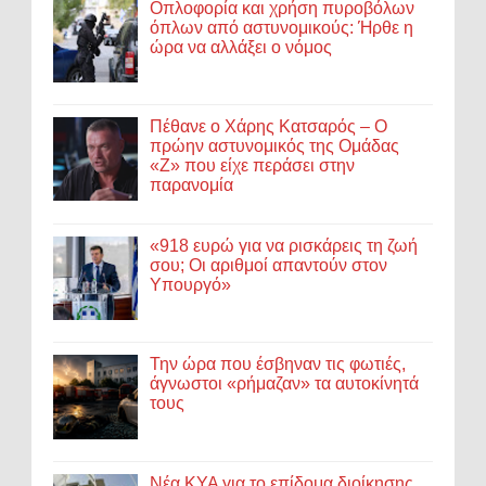
Οπλοφορία και χρήση πυροβόλων
όπλων από αστυνομικούς: Ήρθε η
ώρα να αλλάξει ο νόμος
Πέθανε ο Χάρης Κατσαρός – Ο
πρώην αστυνομικός της Ομάδας
«Ζ» που είχε περάσει στην
παρανομία
«918 ευρώ για να ρισκάρεις τη ζωή
σου; Οι αριθμοί απαντούν στον
Υπουργό»
Την ώρα που έσβηναν τις φωτιές,
άγνωστοι «ρήμαζαν» τα αυτοκίνητά
τους
Νέα ΚΥΑ για το επίδομα διοίκησης