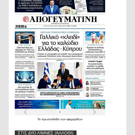
Τα
πρωτοσέλιδα
των
εφημερίδων
ΣΤΙΣ ΔΥΟ ΛΊΜΝΕΣ (ΆΛΛΟΘΙ)