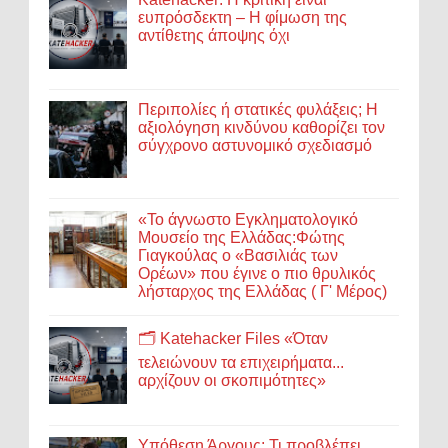
ευπρόσδεκτη – Η φίμωση της
αντίθετης άποψης όχι
Περιπολίες ή στατικές φυλάξεις; Η
αξιολόγηση κινδύνου καθορίζει τον
σύγχρονο αστυνομικό σχεδιασμό
«Το άγνωστο Εγκληματολογικό
Μουσείο της Ελλάδας:Φώτης
Γιαγκούλας ο «Βασιλιάς των
Ορέων» που έγινε ο πιο θρυλικός
λήσταρχος της Ελλάδας ( Γ' Μέρος)
🗂️ Katehacker Files «Όταν
τελειώνουν τα επιχειρήματα...
αρχίζουν οι σκοπιμότητες»
Υπόθεση Άργους: Τι προβλέπει