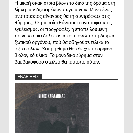
Η μικρή σκακίστρια βίωνε το δικό της δράμα στη
λίμνη των διχασμένων παγετώνων. Μόνο ένας
ανυπότακτος αίγαγρος θα τη συντρόφευε στις
θύμησες. Οι μοιραίοι θάνατοι, ο αναπόφευκτος
εγκλεισμός, οι προγραφές, η επαπειλούμενη
ποινή για μια δολοφονία και η ανέλπιστη δωρεά
ζωτικού οργάνου, πού θα οδηγούσε τελικά το
ριζικό όλων; Θύτη ή θύμα θα έδειχνε το ορφανό
βιολογικό υλικό; Το μοναδικό εύρημα στον
βαμβακοφόρο στειλεό θα ταυτοποιούταν;
ΕΝΔΕΙΞΕΙΣ