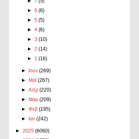
►
7
(5)
►
6
(6)
►
5
(5)
►
4
(6)
►
3
(10)
►
2
(14)
►
1
(16)
►
Ιουν
(269)
►
Μαΐ
(267)
►
Απρ
(220)
►
Μαρ
(209)
►
Φεβ
(195)
►
Ιαν
(242)
►
2025
(6060)