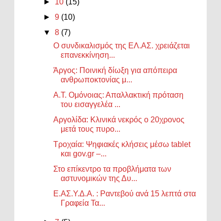
►
10
(15)
►
9
(10)
▼
8
(7)
Ο συνδικαλισμός της ΕΛ.ΑΣ. χρειάζεται
επανεκκίνηση...
Άργος: Ποινική δίωξη για απόπειρα
ανθρωποκτονίας μ...
Α.Τ. Ομόνοιας: Απαλλακτική πρόταση
του εισαγγελέα ...
Αργολίδα: Κλινικά νεκρός ο 20χρονος
μετά τους πυρο...
Τροχαία: Ψηφιακές κλήσεις μέσω tablet
και gov.gr –...
Στο επίκεντρο τα προβλήματα των
αστυνομικών της Δυ...
Ε.ΑΣ.Υ.Δ.Α. : Ραντεβού ανά 15 λεπτά στα
Γραφεία Τα...