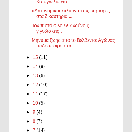
Καταγγελία για...
«Αστυνομικοί καλούνται ως μάρτυρες
στα δικαστήρια ...
Τον πιστό φίλο εν κινδύνοις
γιγνώσκεις…
Μήνυμα ζωής από το Βελβεντό: Αγώνας
ποδοσφαίρου κα...
►
15
(11)
►
14
(8)
►
13
(6)
►
12
(10)
►
11
(17)
►
10
(5)
►
9
(4)
►
8
(7)
►
7
(14)