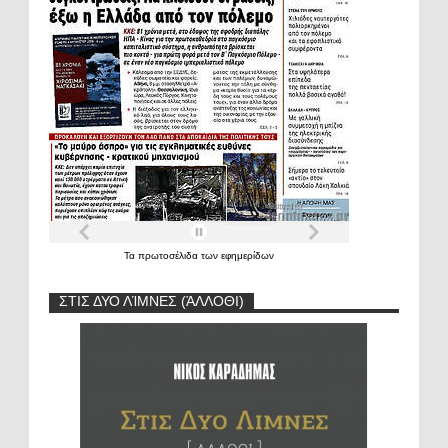
Τα
πρωτοσέλιδα
των
εφημερίδων
ΣΤΙΣ ΔΥΟ ΛΊΜΝΕΣ (ΆΛΛΟΘΙ)