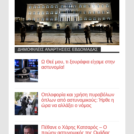
ΔΗΜΟΦΙΛΕΙΣ ΑΝΑΡΤΗΣΕΙΣ ΕΒΔΟΜΑΔΑΣ
Ω Θεέ μου, τι ξουράφια είχαμε στην
αστυνομία!
Οπλοφορία και χρήση πυροβόλων
όπλων από αστυνομικούς: Ήρθε η
ώρα να αλλάξει ο νόμος
Πέθανε ο Χάρης Κατσαρός – Ο
πρώην αστυνομικός της Ομάδας