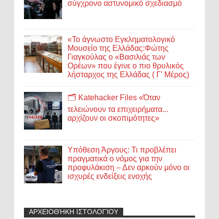
σύγχρονο αστυνομικό σχεδιασμό
«Το άγνωστο Εγκληματολογικό
Μουσείο της Ελλάδας:Φώτης
Γιαγκούλας ο «Βασιλιάς των
Ορέων» που έγινε ο πιο θρυλικός
λήσταρχος της Ελλάδας ( Γ' Μέρος)
🗂️ Katehacker Files «Όταν
τελειώνουν τα επιχειρήματα...
αρχίζουν οι σκοπιμότητες»
Υπόθεση Άργους: Τι προβλέπει
πραγματικά ο νόμος για την
προφυλάκιση – Δεν αρκούν μόνο οι
ισχυρές ενδείξεις ενοχής
ΑΡΧΕΙΟΘΉΚΗ ΙΣΤΟΛΟΓΊΟΥ