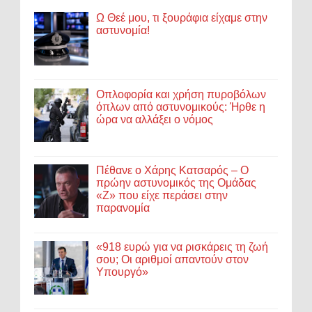
Ω Θεέ μου, τι ξουράφια είχαμε στην
αστυνομία!
Οπλοφορία και χρήση πυροβόλων
όπλων από αστυνομικούς: Ήρθε η
ώρα να αλλάξει ο νόμος
Πέθανε ο Χάρης Κατσαρός – Ο
πρώην αστυνομικός της Ομάδας
«Ζ» που είχε περάσει στην
παρανομία
«918 ευρώ για να ρισκάρεις τη ζωή
σου; Οι αριθμοί απαντούν στον
Υπουργό»