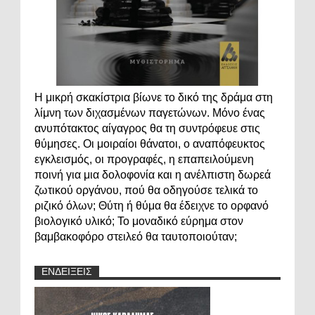
Η μικρή σκακίστρια βίωνε το δικό της δράμα στη
λίμνη των διχασμένων παγετώνων. Μόνο ένας
ανυπότακτος αίγαγρος θα τη συντρόφευε στις
θύμησες. Οι μοιραίοι θάνατοι, ο αναπόφευκτος
εγκλεισμός, οι προγραφές, η επαπειλούμενη
ποινή για μια δολοφονία και η ανέλπιστη δωρεά
ζωτικού οργάνου, πού θα οδηγούσε τελικά το
ριζικό όλων; Θύτη ή θύμα θα έδειχνε το ορφανό
βιολογικό υλικό; Το μοναδικό εύρημα στον
βαμβακοφόρο στειλεό θα ταυτοποιούταν;
ΕΝΔΕΙΞΕΙΣ