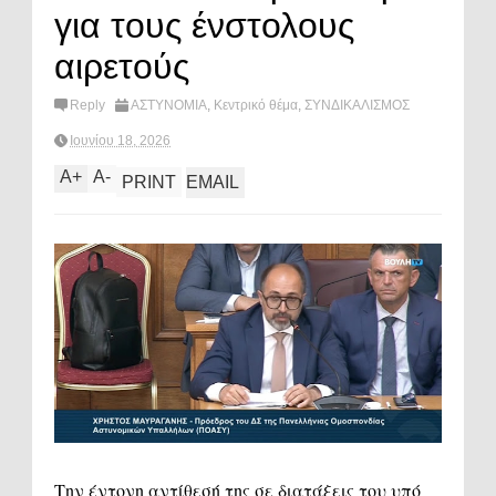
για τους ένστολους
αιρετούς
Reply
ΑΣΤΥΝΟΜΙΑ
,
Κεντρικό θέμα
,
ΣΥΝΔΙΚΑΛΙΣΜΟΣ
Ιουνίου 18, 2026
A
+
A
-
PRINT
EMAIL
Την έντονη αντίθεσή της σε διατάξεις του υπό