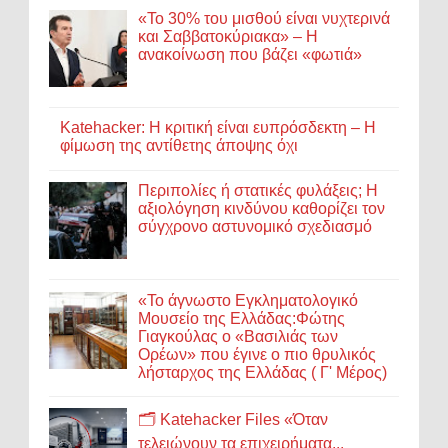
«Το 30% του μισθού είναι νυχτερινά
και Σαββατοκύριακα» – Η
ανακοίνωση που βάζει «φωτιά»
Katehacker: Η κριτική είναι ευπρόσδεκτη – Η
φίμωση της αντίθετης άποψης όχι
Περιπολίες ή στατικές φυλάξεις; Η
αξιολόγηση κινδύνου καθορίζει τον
σύγχρονο αστυνομικό σχεδιασμό
«Το άγνωστο Εγκληματολογικό
Μουσείο της Ελλάδας:Φώτης
Γιαγκούλας ο «Βασιλιάς των
Ορέων» που έγινε ο πιο θρυλικός
λήσταρχος της Ελλάδας ( Γ' Μέρος)
🗂️ Katehacker Files «Όταν
τελειώνουν τα επιχειρήματα...