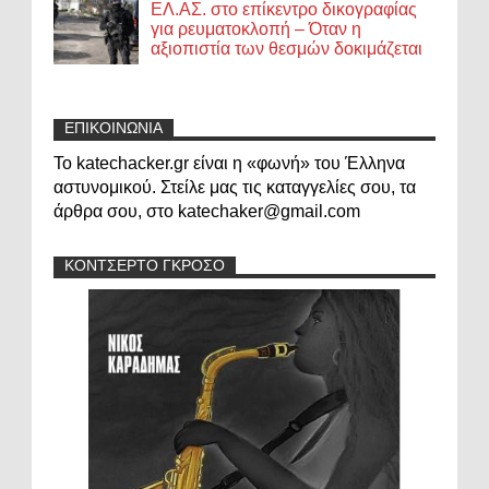
ΕΛ.ΑΣ. στο επίκεντρο δικογραφίας
για ρευματοκλοπή – Όταν η
αξιοπιστία των θεσμών δοκιμάζεται
ΕΠΙΚΟΙΝΩΝΙΑ
Το katechacker.gr είναι η «φωνή» του Έλληνα
αστυνομικού. Στείλε μας τις καταγγελίες σου, τα
άρθρα σου, στο katechaker@gmail.com
ΚΟΝΤΣΕΡΤΟ ΓΚΡΟΣΟ