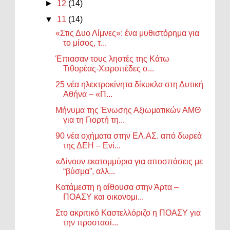
►
12
(14)
▼
11
(14)
«Στις Δυο Λίμνες»: ένα μυθιστόρημα για
το μίσος, τ...
Έπιασαν τους ληστές της Κάτω
Τιθορέας-Χειροπέδες σ...
25 νέα ηλεκτροκίνητα δίκυκλα στη Δυτική
Αθήνα – «Π...
Μήνυμα της Ένωσης Αξιωματικών ΑΜΘ
για τη Γιορτή τη...
90 νέα οχήματα στην ΕΛ.ΑΣ. από δωρεά
της ΔΕΗ – Ενί...
«Δίνουν εκατομμύρια για αποσπάσεις με
“βύσμα”, αλλ...
Κατάμεστη η αίθουσα στην Άρτα –
ΠΟΑΣΥ και οικονομι...
Στο ακριτικό Καστελλόριζο η ΠΟΑΣΥ για
την προστασί...