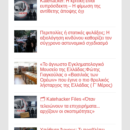
Katehacker: Η κριτική είναι
ευπρόσδεκτη – Η φίμωση της
αντίθετης άποψης όχι
Περιπολίες ή στατικές φυλάξεις; Η
αξιολόγηση κινδύνου καθορίζει τον
σύγχρονο αστυνομικό σχεδιασμό
«Το άγνωστο Εγκληματολογικό
Μουσείο της Ελλάδας:Φώτης
Γιαγκούλας ο «Βασιλιάς των
Ορέων» που έγινε ο πιο θρυλικός
λήσταρχος της Ελλάδας ( Γ' Μέρος)
🗂️ Katehacker Files «Όταν
τελειώνουν τα επιχειρήματα...
αρχίζουν οι σκοπιμότητες»
Υπόθεση Άργους: Τι προβλέπει