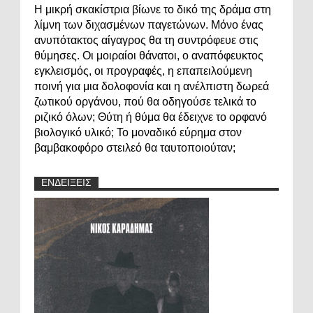
Η μικρή σκακίστρια βίωνε το δικό της δράμα στη
λίμνη των διχασμένων παγετώνων. Μόνο ένας
ανυπότακτος αίγαγρος θα τη συντρόφευε στις
θύμησες. Οι μοιραίοι θάνατοι, ο αναπόφευκτος
εγκλεισμός, οι προγραφές, η επαπειλούμενη
ποινή για μια δολοφονία και η ανέλπιστη δωρεά
ζωτικού οργάνου, πού θα οδηγούσε τελικά το
ριζικό όλων; Θύτη ή θύμα θα έδειχνε το ορφανό
βιολογικό υλικό; Το μοναδικό εύρημα στον
βαμβακοφόρο στειλεό θα ταυτοποιούταν;
ΕΝΔΕΙΞΕΙΣ