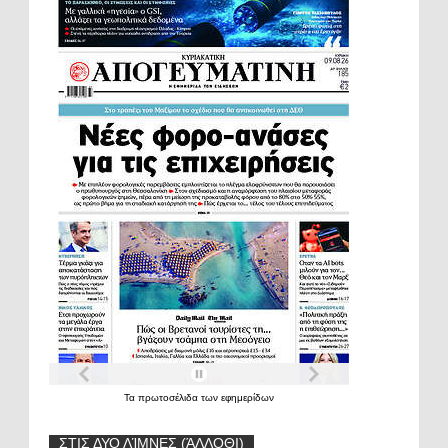
Τα
πρωτοσέλιδα
των
εφημερίδων
ΣΤΙΣ ΔΥΟ ΛΊΜΝΕΣ (ΆΛΛΟΘΙ)