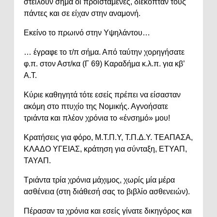
στείλουν σήμα οι προϊστάμενες, διέκοπταν τους
πάντες και σε είχαν στην αναμονή.
Εκείνο το πρωινό στην Υψηλάντου…
… έγραφε το τ/π σήμα. Από ταύτην χορηγήσατε
φ.π. στον Αστ/κα (Γ 69) Καραδήμα κ.λ.π. για κβ’
Α.Τ.
Κύριε καθηγητά τότε εσείς πρέπει να είσασταν
ακόμη στο πτυχίο της Νομικής. Αγνοήσατε
τριάντα και πλέον χρόνια το «ένσημό» μου!
Κρατήσεις για φόρο, Μ.Τ.Π.Υ, Τ.Π.Δ.Υ. ΤΕΑΠΑΣΑ,
ΚΛΑΔΟ ΥΓΕΙΑΣ, κράτηση για σύνταξη, ΕΤΥΑΠ,
ΤΑΥΑΠ.
Τριάντα τρία χρόνια μάχιμος, χωρίς μία μέρα
ασθένεια (στη διάθεσή σας το βιβλίο ασθενειών).
Πέρασαν τα χρόνια και εσείς γίνατε δικηγόρος και