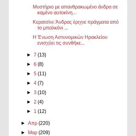
Μυστήριο με απανθρακωμένο άνδρα σε
καμένο αυτοκίνη...
Κερατσίνι: Άνδρας έριχνε πράγματα από
το μπαλκόνι ...
Η Ένωση Αστυνομικών Ηρακλείου
ενισχύει τις συνθήκε...
►
7
(13)
►
6
(8)
►
5
(11)
►
4
(7)
►
3
(10)
►
2
(4)
►
1
(12)
►
Απρ
(220)
►
Μαρ
(209)