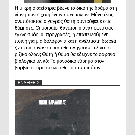
Η μικρή σκακίστρια βίωνε το δικό της δράμα στη
λίμνη των διχασμένων παγετώνων. Μόνο ένας
ανυπότακτος αίγαγρος θα τη συντρόφευε στις
θύμησες. Οι μοιραίοι θάνατοι, ο αναπόφευκτος
εγκλεισμός, οι προγραφές, η επαπειλούμενη
ποινή για μια δολοφονία και η ανέλπιστη δωρεά
ζωτικού οργάνου, πού θα οδηγούσε τελικά το
ριζικό όλων; Θύτη ή θύμα θα έδειχνε το ορφανό
βιολογικό υλικό; Το μοναδικό εύρημα στον
βαμβακοφόρο στειλεό θα ταυτοποιούταν;
ΕΝΔΕΙΞΕΙΣ