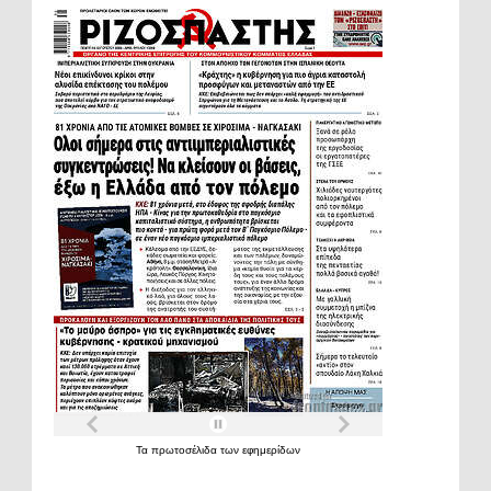
Τα
πρωτοσέλιδα
των
εφημερίδων