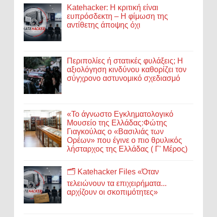
Katehacker: Η κριτική είναι
ευπρόσδεκτη – Η φίμωση της
αντίθετης άποψης όχι
Περιπολίες ή στατικές φυλάξεις; Η
αξιολόγηση κινδύνου καθορίζει τον
σύγχρονο αστυνομικό σχεδιασμό
«Το άγνωστο Εγκληματολογικό
Μουσείο της Ελλάδας:Φώτης
Γιαγκούλας ο «Βασιλιάς των
Ορέων» που έγινε ο πιο θρυλικός
λήσταρχος της Ελλάδας ( Γ' Μέρος)
🗂️ Katehacker Files «Όταν
τελειώνουν τα επιχειρήματα...
αρχίζουν οι σκοπιμότητες»