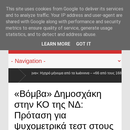
This site uses cookies from Google to deliver its services
and to analyze traffic. Your IP address and user-agent are
shared with Google along with performance and security
metrics to ensure quality of service, generate usage
statistics, and to detect and address abuse.
KATEHACKER
LEARN MORE
GOT IT
ήνυμα από τα Ιωάννινα – «66 από τους 168 πεσόντες αστυνομικούς υπηρετούσαν σ
λική διαμαρτυρία για τις αποσπάσεις – «Η Ελλάδα δεν είναι μόνο η
Νέα 
«Βόμβα» Δημοσχάκη
προ
στην ΚΟ της ΝΔ:
Πρόταση για
ψυχομετρικά τεστ στους