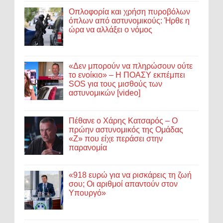
Οπλοφορία και χρήση πυροβόλων
όπλων από αστυνομικούς: Ήρθε η
ώρα να αλλάξει ο νόμος
«Δεν μπορούν να πληρώσουν ούτε
το ενοίκιο» – Η ΠΟΑΣΥ εκπέμπει
SOS για τους μισθούς των
αστυνομικών [video]
Πέθανε ο Χάρης Κατσαρός – Ο
πρώην αστυνομικός της Ομάδας
«Ζ» που είχε περάσει στην
παρανομία
«918 ευρώ για να ρισκάρεις τη ζωή
σου; Οι αριθμοί απαντούν στον
Υπουργό»