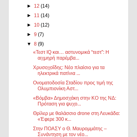
►
12
(14)
►
11
(14)
►
10
(12)
►
9
(7)
▼
8
(9)
«Τεστ IQ και… αστυνομικά “τεστ”: Η
αιχμηρή παρέμβα...
Χρυσοχοΐδης: Νέο πλαίσιο για τα
ηλεκτρικά πατίνια ...
Ονοματοδοσία Σταδίου προς τιμή της
Ολυμπιονίκη Αστ...
«Βόμβα» Δημοσχάκη στην ΚΟ της ΝΔ:
Πρόταση για ψυχο...
Θρίλερ με θαλάσσιο drone στη Λευκάδα:
«Έφερε 300 κ...
Στην ΠΟΑΣΥ ο Θ. Μαυρομμάτης –
Συνάντηση με τον νέο...