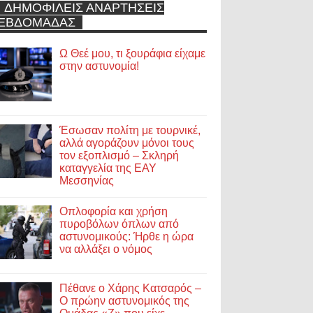
ΔΗΜΟΦΙΛΕΙΣ ΑΝΑΡΤΗΣΕΙΣ
ΕΒΔΟΜΑΔΑΣ
Ω Θεέ μου, τι ξουράφια είχαμε
στην αστυνομία!
Έσωσαν πολίτη με τουρνικέ,
αλλά αγοράζουν μόνοι τους
τον εξοπλισμό – Σκληρή
καταγγελία της ΕΑΥ
Μεσσηνίας
Οπλοφορία και χρήση
πυροβόλων όπλων από
αστυνομικούς: Ήρθε η ώρα
να αλλάξει ο νόμος
Πέθανε ο Χάρης Κατσαρός –
Ο πρώην αστυνομικός της