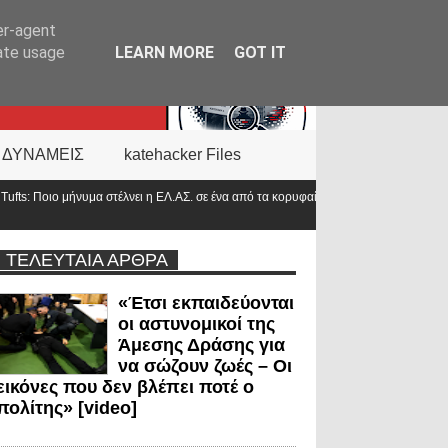
er-agent
rate usage
LEARN MORE
GOT IT
 ΔΥΝΑΜΕΙΣ
katehacker Files
 ΕΛ.ΑΣ. σε ένα από τα κορυφαία πανεπιστήμια του
Αντιπρόεδρος ΠΟΑΣΥ: 
στο 2000»
ΤΕΛΕΥΤΑΙΑ ΑΡΘΡΑ
«Έτσι εκπαιδεύονται
οι αστυνομικοί της
Άμεσης Δράσης για
να σώζουν ζωές – Οι
εικόνες που δεν βλέπει ποτέ ο
πολίτης» [video]