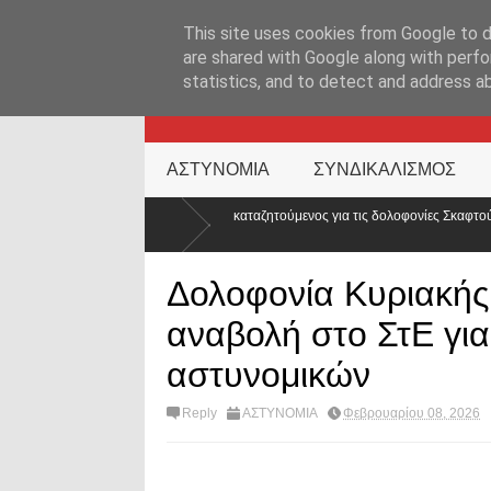
ΑΡΧΙΚΉ ΣΕΛΊΔΑ
ΕΛΛΑΔΑ
ΕΠΙΚΑΙΡΟΤΗΤΑ
ΕΠΙΚΟΙΝΩΝ
This site uses cookies from Google to de
are shared with Google along with perfo
statistics, and to detect and address a
KATEHACKER
ΑΣΤΥΝΟΜΙΑ
ΣΥΝΔΙΚΑΛΙΣΜΟΣ
ερμανία ο καταζητούμενος για τις δολοφονίες Σκαφτούρου, Ρουμπέτη,
Δολοφονία Κυριακής 
αναβολή στο ΣτΕ για
αστυνομικών
Reply
ΑΣΤΥΝΟΜΙΑ
Φεβρουαρίου 08, 2026