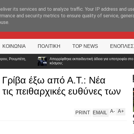
ΊΑ
liver its services and to analyze traffic. Your IP address and us
rmance and security metrics to ensure quality of service, gene
buse.
ΚΟΙΝΩΝΙΑ
ΠΟΛΙΤΙΚΗ
TOP NEWS
ΕΝΟΠΛΕΣ
Απορρίφθηκε εκπαιδευτική άδεια για υποτροφία στο Tufts: Ποιο μήνυμα στέλνει η
κόσμου;
Γρίβα έξω από Α.Τ.: Νέα
 τις πειθαρχικές ευθύνες των
A
-
A
+
PRINT
EMAIL