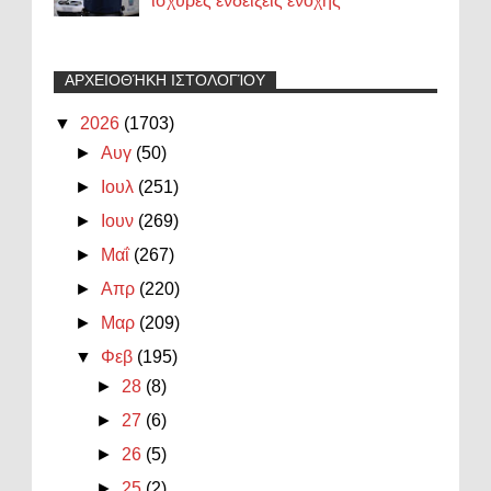
ισχυρές ενδείξεις ενοχής
ΑΡΧΕΙΟΘΉΚΗ ΙΣΤΟΛΟΓΊΟΥ
▼
2026
(1703)
►
Αυγ
(50)
►
Ιουλ
(251)
►
Ιουν
(269)
►
Μαΐ
(267)
►
Απρ
(220)
►
Μαρ
(209)
▼
Φεβ
(195)
►
28
(8)
►
27
(6)
►
26
(5)
►
25
(2)