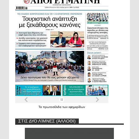
Τα
πρωτοσέλιδα
των
εφημερίδων
ΣΤΙΣ ΔΥΟ ΛΊΜΝΕΣ (ΆΛΛΟΘΙ)