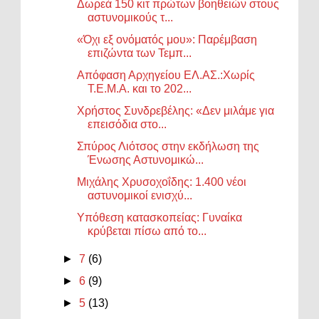
Δωρεά 150 κιτ πρώτων βοηθειών στους
αστυνομικούς τ...
«Όχι εξ ονόματός μου»: Παρέμβαση
επιζώντα των Τεμπ...
Απόφαση Αρχηγείου ΕΛ.ΑΣ.:Χωρίς
Τ.Ε.Μ.Α. και το 202...
Χρήστος Συνδρεβέλης: «Δεν μιλάμε για
επεισόδια στο...
Σπύρος Λιότσος στην εκδήλωση της
Ένωσης Αστυνομικώ...
Μιχάλης Χρυσοχοΐδης: 1.400 νέοι
αστυνομικοί ενισχύ...
Υπόθεση κατασκοπείας: Γυναίκα
κρύβεται πίσω από το...
►
7
(6)
►
6
(9)
►
5
(13)