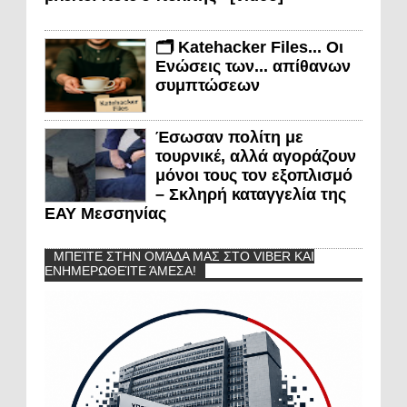
🗂️ Katehacker Files... Οι
Ενώσεις των... απίθανων
συμπτώσεων
Έσωσαν πολίτη με
τουρνικέ, αλλά αγοράζουν
μόνοι τους τον εξοπλισμό
– Σκληρή καταγγελία της
ΕΑΥ Μεσσηνίας
ΜΠΕΊΤΕ ΣΤΗΝ ΟΜΆΔΑ ΜΑΣ ΣΤΟ VIBER ΚΑΙ
ΕΝΗΜΕΡΩΘΕΊΤΕ ΆΜΕΣΑ!