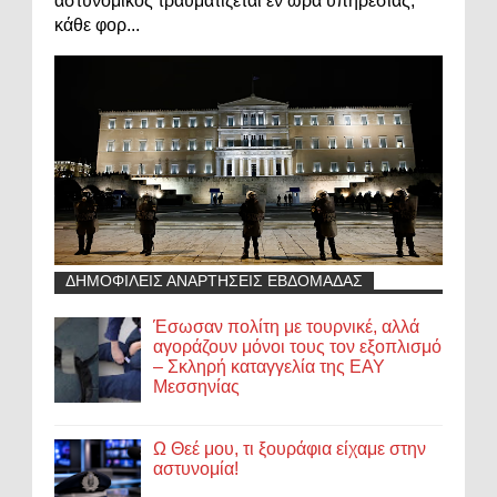
αστυνομικός τραυματίζεται εν ώρα υπηρεσίας,
κάθε φορ...
ΔΗΜΟΦΙΛΕΙΣ ΑΝΑΡΤΗΣΕΙΣ ΕΒΔΟΜΑΔΑΣ
Έσωσαν πολίτη με τουρνικέ, αλλά
αγοράζουν μόνοι τους τον εξοπλισμό
– Σκληρή καταγγελία της ΕΑΥ
Μεσσηνίας
Ω Θεέ μου, τι ξουράφια είχαμε στην
αστυνομία!