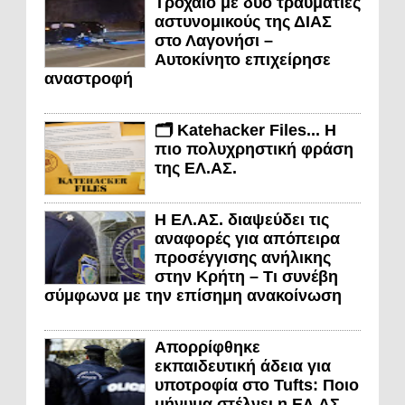
Τροχαίο με δύο τραυματίες
αστυνομικούς της ΔΙΑΣ
στο Λαγονήσι –
Αυτοκίνητο επιχείρησε
αναστροφή
🗂️ Katehacker Files... Η
πιο πολυχρηστική φράση
της ΕΛ.ΑΣ.
Η ΕΛ.ΑΣ. διαψεύδει τις
αναφορές για απόπειρα
προσέγγισης ανήλικης
στην Κρήτη – Τι συνέβη
σύμφωνα με την επίσημη ανακοίνωση
Απορρίφθηκε
εκπαιδευτική άδεια για
υποτροφία στο Tufts: Ποιο
μήνυμα στέλνει η ΕΛ.ΑΣ.