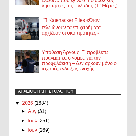
Ορέων» που έγινε ο πιο θρυλικός
λήσταρχος της Ελλάδας ( Γ' Μέρος)
🗂️ Katehacker Files «Όταν
τελειώνουν τα επιχειρήματα...
αρχίζουν οι σκοπιμότητες»
Υπόθεση Άργους: Τι προβλέπει
πραγματικά ο νόμος για την
προφυλάκιση – Δεν αρκούν μόνο οι
ισχυρές ενδείξεις ενοχής
ΑΡΧΕΙΟΘΉΚΗ ΙΣΤΟΛΟΓΊΟΥ
▼
2026
(1684)
►
Αυγ
(31)
►
Ιουλ
(251)
►
Ιουν
(269)