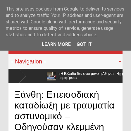
This site uses cookies from Google to deliver its services
and to analyze traffic. Your IP address and user-agent are
shared with Google along with performance and security
metrics to ensure quality of service, generate usage
statistics, and to detect and address abuse.
KATEHACKER
LEARN MORE
GOT IT
«Η Ελλάδα δεν είναι μόνο η Αθήνα»: Ηχηρό μήνυμα από τα Ιωάννινα – «66 από το
περιφέρεια»
Στα άκρα οι αστυνομικοί των Ιωαννίνων: Συμβολική διαμαρτυρία για τις αποσπάσεις
Ξάνθη: Επεισοδιακή
Αθήνα»
καταδίωξη με τραυματία
αστυνομικό –
Οδηγούσαν κλεμμένη