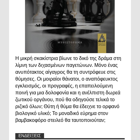
Η μικρή σκακίστρια βίωνε το δικό της δράμα στη
λίμνη των διχασμένων παγετώνων. Μόνο ένας
ανυπότακτος αίγαγρος θα τη συντρόφευε στις
θύμησες. Οι μοιραίοι θάνατοι, ο αναπόφευκτος
εγκλεισμός, οι προγραφές, η επαπειλούμενη
ποινή για μια δολοφονία και η ανέλπιστη δωρεά
ζωτικού οργάνου, πού θα οδηγούσε τελικά το
ριζικό όλων; Θύτη ή θύμα θα έδειχνε το ορφανό
βιολογικό υλικό; Το μοναδικό εύρημα στον
βαμβακοφόρο στειλεό θα ταυτοποιούταν;
ΕΝΔΕΙΞΕΙΣ