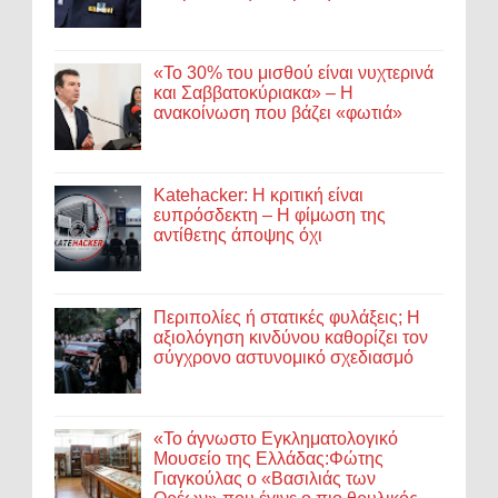
«Το 30% του μισθού είναι νυχτερινά
και Σαββατοκύριακα» – Η
ανακοίνωση που βάζει «φωτιά»
Katehacker: Η κριτική είναι
ευπρόσδεκτη – Η φίμωση της
αντίθετης άποψης όχι
Περιπολίες ή στατικές φυλάξεις; Η
αξιολόγηση κινδύνου καθορίζει τον
σύγχρονο αστυνομικό σχεδιασμό
«Το άγνωστο Εγκληματολογικό
Μουσείο της Ελλάδας:Φώτης
Γιαγκούλας ο «Βασιλιάς των