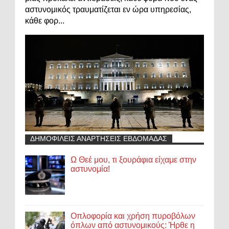
αστυνομικός τραυματίζεται εν ώρα υπηρεσίας,
κάθε φορ...
ΔΗΜΟΦΙΛΕΙΣ ΑΝΑΡΤΗΣΕΙΣ ΕΒΔΟΜΑΔΑΣ
Ω Θεέ μου, τι ξουράφια είχαμε στην
αστυνομία!
Οπλοφορία και χρήση πυροβόλων
όπλων από αστυνομικούς: Ήρθε η