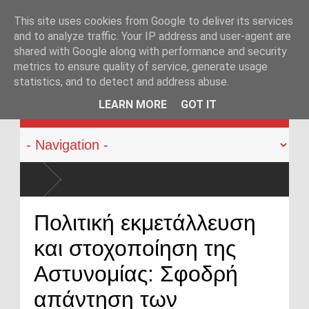
This site uses cookies from Google to deliver its services
and to analyze traffic. Your IP address and user-agent are
shared with Google along with performance and security
metrics to ensure quality of service, generate usage
statistics, and to detect and address abuse.
KATEHACKER
LEARN MORE
GOT IT
Αντιπρόεδρος ΠΟΑΣ
στο 2000»
«Η Ελλάδα δεν εί
Πολιτική εκμετάλλευση
περιφέρεια»
και στοχοποίηση της
Στα άκρα οι αστυν
Αθήνα»
Αστυνομίας: Σφοδρή
απάντηση των