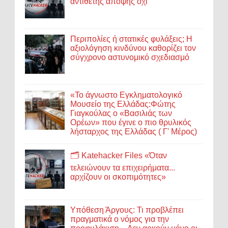
αντίθετης άποψης όχι
Περιπολίες ή στατικές φυλάξεις; Η
αξιολόγηση κινδύνου καθορίζει τον
σύγχρονο αστυνομικό σχεδιασμό
«Το άγνωστο Εγκληματολογικό
Μουσείο της Ελλάδας:Φώτης
Γιαγκούλας ο «Βασιλιάς των
Ορέων» που έγινε ο πιο θρυλικός
λήσταρχος της Ελλάδας ( Γ' Μέρος)
🗂️ Katehacker Files «Όταν
τελειώνουν τα επιχειρήματα...
αρχίζουν οι σκοπιμότητες»
Υπόθεση Άργους: Τι προβλέπει
πραγματικά ο νόμος για την